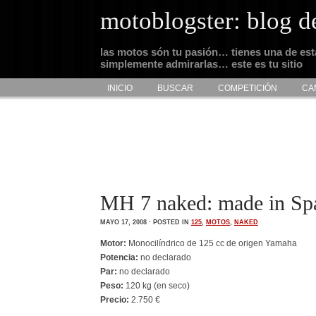
motoblogster: blog d
las motos són tu pasión… tienes una de es
simplemente admirarlas… este es tu sitio
INICIO
BUSCAR
COMPETICIÓN
CA
MH 7 naked: made in Sp
MAYO 17, 2008 · POSTED IN
125
,
MOTOS
,
NAKED
Motor:
Monocilíndrico de 125 cc de origen Yamaha
Potencia:
no declarado
Par:
no declarado
Peso:
120 kg (en seco)
Precio:
2.750 €