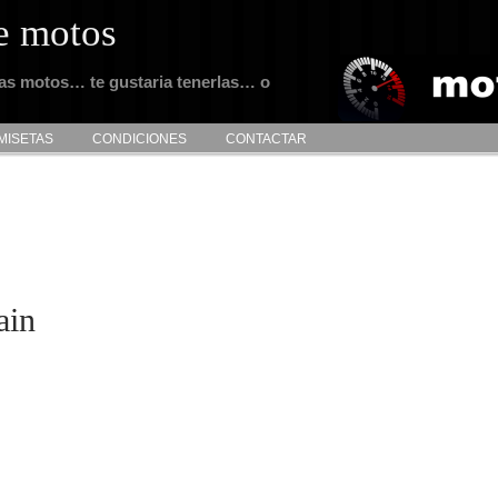
e motos
tas motos… te gustaria tenerlas… o
MISETAS
CONDICIONES
CONTACTAR
ain