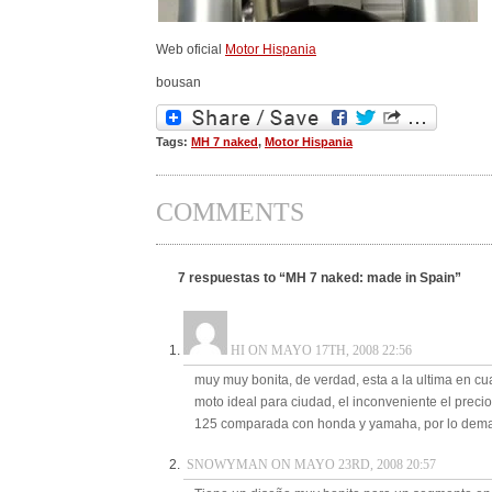
Web oficial
Motor Hispania
bousan
Tags:
MH 7 naked
,
Motor Hispania
COMMENTS
7 respuestas to “MH 7 naked: made in Spain”
HI ON MAYO 17TH, 2008 22:56
muy muy bonita, de verdad, esta a la ultima en cu
moto ideal para ciudad, el inconveniente el preci
125 comparada con honda y yamaha, por lo dem
SNOWYMAN ON MAYO 23RD, 2008 20:57