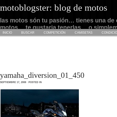
motoblogster: blog de motos
las motos són tu pasión… tienes una de 
motos… te gustaria tenerlas… o simple
INICIO
BUSCAR
COMPETICIÓN
CAMISETAS
CONDICI
admirarlas… este es tu sitio
yamaha_diversion_01_450
SEPTIEMBRE 17, 2008 · POSTED IN