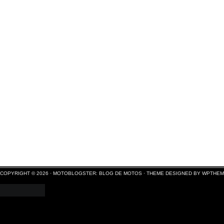
COPYRIGHT © 2026 ·
MOTOBLOGSTER: BLOG DE MOTOS
·
THEME DESIGNED BY WPTHE