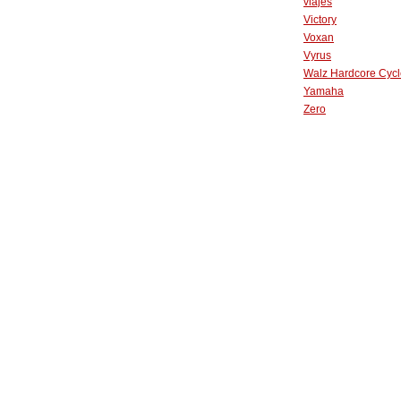
viajes
Victory
Voxan
Vyrus
Walz Hardcore Cycl
Yamaha
Zero