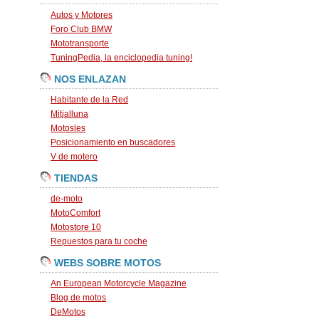
Autos y Motores
Foro Club BMW
Mototransporte
TuningPedia, la enciclopedia tuning!
NOS ENLAZAN
Habitante de la Red
Mitjalluna
Motosles
Posicionamiento en buscadores
V de motero
TIENDAS
de-moto
MotoComfort
Motostore 10
Repuestos para tu coche
WEBS SOBRE MOTOS
An European Motorcycle Magazine
Blog de motos
DeMotos