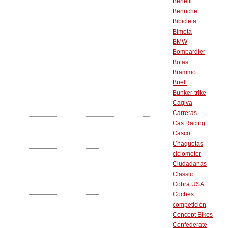
Benelli
Bennche
Bibicleta
Bimota
BMW
Bombardier
Botas
Brammo
Buell
Bunker-trike
Cagiva
Carreras
Cas Racing
Casco
Chaquetas
ciclomotor
Ciudadanas
Classic
Cobra USA
Coches
competición
Concept Bikes
Confederate