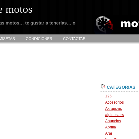
e motos
tas motos… te gustaria tenerlas… o
MISETAS
CONDICIONES
CONTACTAR
CATEGORÍAS
125
Accesorios
Akrapovic
alpinestars
Anuncios
Aprilia
Arai