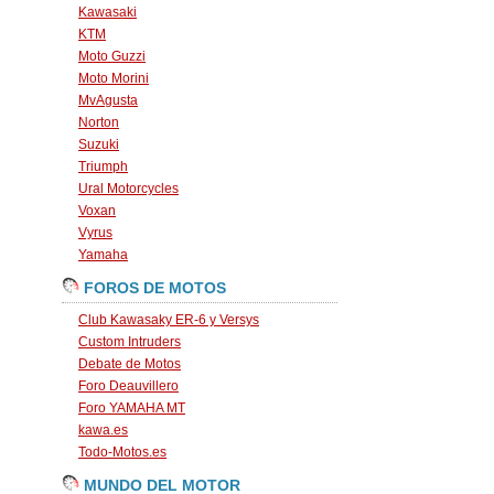
Kawasaki
KTM
Moto Guzzi
Moto Morini
MvAgusta
Norton
Suzuki
Triumph
Ural Motorcycles
Voxan
Vyrus
Yamaha
FOROS DE MOTOS
Club Kawasaky ER-6 y Versys
Custom Intruders
Debate de Motos
Foro Deauvillero
Foro YAMAHA MT
kawa.es
Todo-Motos.es
MUNDO DEL MOTOR