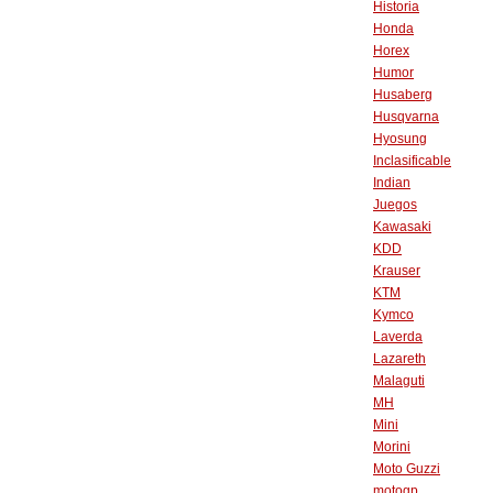
Historia
Honda
Horex
Humor
Husaberg
Husqvarna
Hyosung
Inclasificable
Indian
Juegos
Kawasaki
KDD
Krauser
KTM
Kymco
Laverda
Lazareth
Malaguti
MH
Mini
Morini
Moto Guzzi
motogp