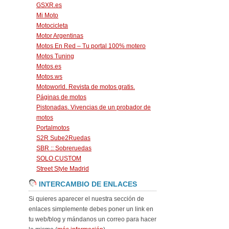
GSXR.es
Mi Moto
Motocicleta
Motor Argentinas
Motos En Red – Tu portal 100% motero
Motos Tuning
Motos.es
Motos.ws
Motoworld. Revista de motos gratis.
Páginas de motos
Pistonadas. Vivencias de un probador de
motos
Portalmotos
S2R Sube2Ruedas
SBR :: Sobreruedas
SOLO CUSTOM
Street Style Madrid
INTERCAMBIO DE ENLACES
Si quieres aparecer el nuestra sección de
enlaces simplemente debes poner un link en
tu web/blog y mándanos un correo para hacer