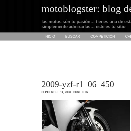
motoblogster: blog d
las motos són tu pasión… tienes una de es
simplemente admirarlas… este es tu sitio
INICIO
BUSCAR
COMPETICIÓN
CA
2009-yzf-r1_06_450
SEPTIEMBRE 14, 2008 · POSTED IN