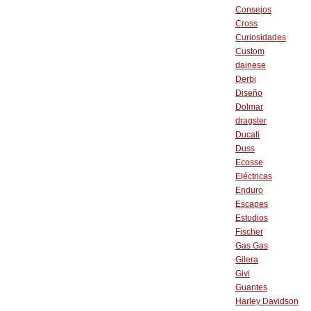
Consejos
Cross
Curiosidades
Custom
dainese
Derbi
Diseño
Dolmar
dragster
Ducati
Duss
Ecosse
Eléctricas
Enduro
Escapes
Estudios
Fischer
Gas Gas
Gilera
Givi
Guantes
Harley Davidson