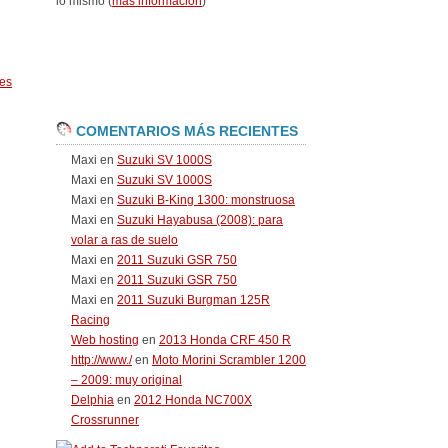
lo mismo (
más información
)
es
COMENTARIOS MÁS RECIENTES
Maxi
en
Suzuki SV 1000S
Maxi
en
Suzuki SV 1000S
Maxi
en
Suzuki B-King 1300: monstruosa
Maxi
en
Suzuki Hayabusa (2008): para
volar a ras de suelo
Maxi
en
2011 Suzuki GSR 750
Maxi
en
2011 Suzuki GSR 750
Maxi
en
2011 Suzuki Burgman 125R
Racing
Web hosting
en
2013 Honda CRF 450 R
http://www./
en
Moto Morini Scrambler 1200
– 2009: muy original
Delphia
en
2012 Honda NC700X
Crossrunner