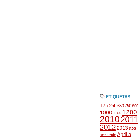
ETIQUETAS
125
250
650
750
80
1200
1000
1100
2010
201
2012
2013
abs
Aprilia
accidente