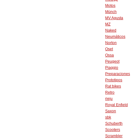
Motos
Münch
MV Agusta
MZ
Naked
Neumáticos
Norton
Oset
Ossa
Peugeot
Piaggio
Preparaciones
Prototipos
Rat bikes
Retro
rieju
Royal Enfield
Saxon
sbk
Schuberth
Scooters
Scrambler