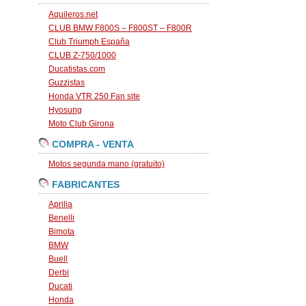
Aquileros.net
CLUB BMW F800S – F800ST – F800R
Club Triumph España
CLUB Z-750/1000
Ducatistas.com
Guzzistas
Honda VTR 250 Fan site
Hyosung
Moto Club Girona
COMPRA - VENTA
Motos segunda mano (gratuito)
FABRICANTES
Aprilia
Benelli
Bimota
BMW
Buell
Derbi
Ducati
Honda