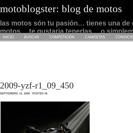
motoblogster: blog de motos
las motos són tu pasión… tienes una de 
motos… te gustaria tenerlas… o simple
INICIO
BUSCAR
COMPETICIÓN
CAMISETAS
CONDICI
admirarlas… este es tu sitio
2009-yzf-r1_09_450
SEPTIEMBRE 14, 2008 · POSTED IN