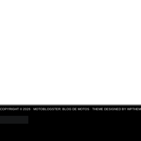
COPYRIGHT © 2026 ·
MOTOBLOGSTER: BLOG DE MOTOS
·
THEME DESIGNED BY WPTHE