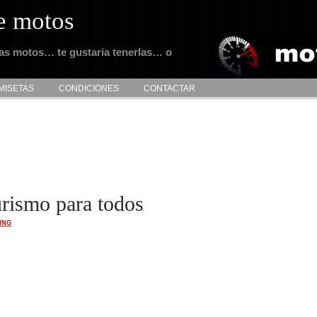
e motos
tas motos… te gustaria tenerlas… o
MISETAS
CONDICIONES
CONTACTAR
urismo para todos
ING