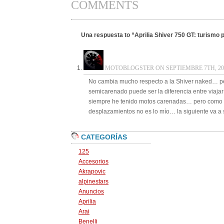
COMMENTS
Una respuesta to “Aprilia Shiver 750 GT: turismo 
MOTOBLOGSTER ON SEPTIEMBRE 7TH, 200
No cambia mucho respecto a la Shiver naked… p
semicarenado puede ser la diferencia entre viaja
siempre he tenido motos carenadas… pero como 
desplazamientos no es lo mío… la siguiente va 
CATEGORÍAS
125
Accesorios
Akrapovic
alpinestars
Anuncios
Aprilia
Arai
Benelli