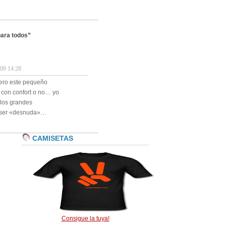
para todos”
9 14:28
ero este pequeño
r con confort o no… yo
los grandes
a ser «desnuda»…
CAMISETAS
Consigue la tuya!