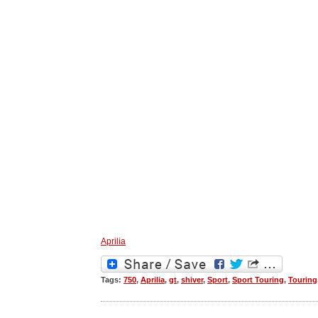
Aprilia
Tags:
750
,
Aprilia
,
gt
,
shiver
,
Sport
,
Sport Touring
,
Touring