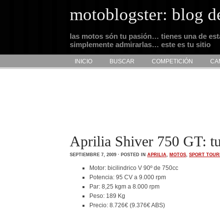
motoblogster: blog d
las motos són tu pasión… tienes una de es
simplemente admirarlas… este es tu sitio
INICIO
BUSCAR
COMPETICIÓN
CA
Aprilia Shiver 750 GT: t
SEPTIEMBRE 7, 2009 · POSTED IN
APRILIA
,
MOTOS
,
SPORT TOUR
Motor: bicilindrico V 90º de 750cc
Potencia: 95 CV a 9.000 rpm
Par: 8,25 kgm a 8.000 rpm
Peso: 189 Kg
Precio: 8.726€ (9.376€ ABS)