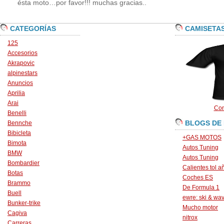
ésta moto…por favor!!! muchas gracias..
CATEGORÍAS
CAMISETA
125
Accesorios
Akrapovic
alpinestars
Anuncios
Aprilia
Arai
Con
Benelli
BLOGS DE
Bennche
Bibicleta
+GAS MOTOS
Bimota
Autos Tuning
BMW
Autos Tuning
Bombardier
Calientes tol a
Botas
Coches ES
Brammo
De Formula 1
Buell
ewre: ski & wa
Bunker-trike
Mucho motor
Cagiva
nitrox
Carreras