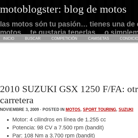
motoblogster: blog de motos
las motos són tu pasión… tienes una de 
motos… te gustaria tenerlas… o simple
INICIO
BUSCAR
COMPETICIÓN
CAMISETAS
CONDICI
admirarlas… este es tu sitio
2010 SUZUKI GSX 1250 F/FA: otra
carretera
NOVIEMBRE 3, 2009 · POSTED IN
MOTOS
,
SPORT TOURING
,
SUZUKI
Motor: 4 cilindros en línea de 1.255 cc
Potencia: 98 CV a 7.500 rpm (bandit)
Par: 108 Nm a 3.700 rpm (bandit)