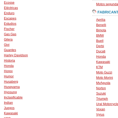
Ecosse
Motos segunda 
Eléctricas
FABRICAN
Enduro
Escapes
Aprilia
Estudios
Benelli
Fischer
Bimota
Gas Gas
BMW
Gilera
Buell
Givi
Derbi
Guantes
Ducati
Harley Davidson
Honda
Historia
Kawasaki
Honda
KTM
Horex
Moto Guzzi
Humor
Moto Morini
Husaberg
MvAgusta
Husqvarna
Norton
Hyosung
Suzuki
Inclasificable
Triumph
Indian
Ural Motorcycl
Juegos
Voxan
Kawasaki
Vyrus