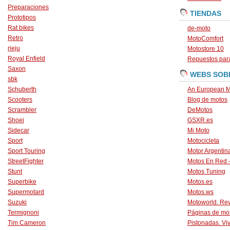
Preparaciones
TIENDAS
Prototipos
Rat bikes
de-moto
Retro
MotoComfort
rieju
Motostore 10
Royal Enfield
Repuestos para
Saxon
WEBS SOB
sbk
Schuberth
An European M
Scooters
Blog de motos
Scrambler
DeMotos
Shoei
GSXR.es
Sidecar
Mi Moto
Sport
Motocicleta
Sport Touring
Motor Argentin
StreetFighter
Motos En Red 
Stunt
Motos Tuning
Superbike
Motos.es
Supermotard
Motos.ws
Suzuki
Motoworld. Revi
Termignoni
Páginas de mo
Tim Cameron
Pistonadas. Vi