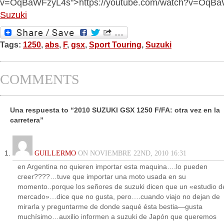
v=OqBaWFzyL4s">https://youtube.com/watch?v=OqB
Suzuki
Tags:
1250
,
abs
,
F
,
gsx
,
Sport Touring
,
Suzuki
COMMENTS
Una respuesta to “2010 SUZUKI GSX 1250 F/FA: otra vez en la
carretera”
GUILLERMO
ON NOVIEMBRE 22ND, 2010 16:31
en Argentina no quieren importar esta maquina….lo pueden
creer????…tuve que importar una moto usada en su
momento..porque los señores de suzuki dicen que un «estudio d
mercado»…dice que no gusta, pero….cuando viajo no dejan de
mirarla y preguntarme de donde saqué ésta bestia—gusta
muchísimo…auxilio informen a suzuki de Japón que queremos