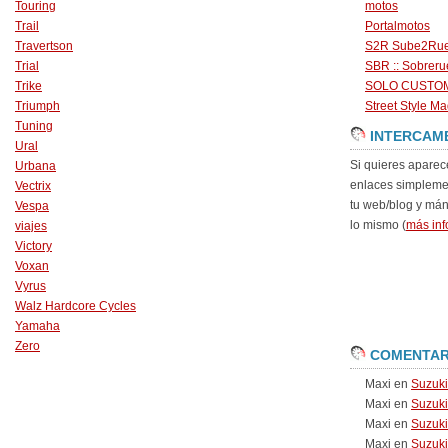
Touring
motos
Trail
Portalmotos
Travertson
S2R Sube2Ru
Trial
SBR :: Sobrer
Trike
SOLO CUSTO
Triumph
Street Style Ma
Tuning
INTERCAM
Ural
Si quieres aparec
Urbana
enlaces simpleme
Vectrix
tu web/blog y má
Vespa
lo mismo (
más inf
viajes
Victory
Voxan
Vyrus
Walz Hardcore Cycles
Yamaha
Zero
COMENTAR
Maxi
en
Suzuk
Maxi
en
Suzuk
Maxi
en
Suzuki
Maxi
en
Suzuki