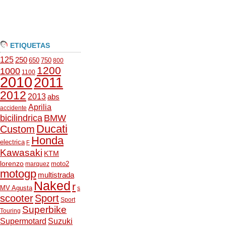
ETIQUETAS
125
250
650
750
800
1200
1000
1100
2010
2011
2012
2013
abs
Aprilia
accidente
bicilindrica
BMW
Ducati
Custom
Honda
electrica
F
Kawasaki
KTM
lorenzo
moto2
marquez
motogp
multistrada
Naked
r
MV Agusta
s
scooter
Sport
Sport
Superbike
Touring
Supermotard
Suzuki