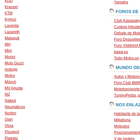
KDD
Yamaha
Krauser
FOROS DE
KTM
Kymco
Club Kawasaky
Laverda
Custom Intrude
Lazareth
Debate de Mot
Malaguti
Foro Deauville
MH
Foro YAMAHA
Mini
kawa.es
Morini
Todo-Motos.es
Moto Guzzi
MUNDO DE
motogp
Motos
Autos y Motore
Münch
Foro Club BM
MV Agusta
Mototransporte
MZ
TuningPedia, la
Naked
NOS ENLA
Neumáticos
Norton
Habitante de l
Oset
Mitjalluna
Ossa
Motosles
Peugeot
Posicionamien
Piaggio
V de motero