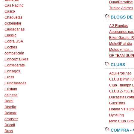
QuadParadise
Cas Racing
Tuning Adictos
Casco
BLOGS DE
Chaquetas
ciclomotor
A 2 Ruedas
Ciudadanas
Accesorios par
Classic
Biker Garaje: R
Cobra USA
MotoGP al dia
Coches
Motos y más…
competición
OF TEAM SU
Concept Bikes
CLUBS
Confederate
Consejos
Aquileros.net
Cross
CLUB BMW F80
Curiosidades
Club Triumph 
Custom
CLUB Z-750/1
dainese
Ducatistas.com
Derbi
Guzzistas
Diseño
Honda VTR 250
Dolmar
Hyosung
dragster
Moto Club Gir
Ducati
COMPRA - 
Duss