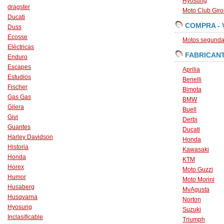
Hyosung
dragster
Moto Club Gir
Ducati
COMPRA - 
Duss
Ecosse
Motos segunda 
Eléctricas
FABRICAN
Enduro
Escapes
Aprilia
Estudios
Benelli
Fischer
Bimota
Gas Gas
BMW
Gilera
Buell
Givi
Derbi
Guantes
Ducati
Harley Davidson
Honda
Historia
Kawasaki
Honda
KTM
Horex
Moto Guzzi
Humor
Moto Morini
Husaberg
MvAgusta
Husqvarna
Norton
Hyosung
Suzuki
Inclasificable
Triumph