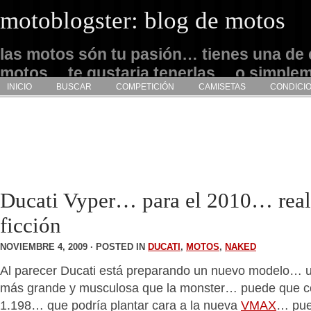
motoblogster: blog de motos
las motos són tu pasión… tienes una de 
motos… te gustaria tenerlas… o simple
INICIO
BUSCAR
COMPETICIÓN
CAMISETAS
CONDICI
admirarlas… este es tu sitio
Ducati Vyper… para el 2010… real
ficción
NOVIEMBRE 4, 2009 · POSTED IN
DUCATI
,
MOTOS
,
NAKED
Al parecer Ducati está preparando un nuevo modelo…
más grande y musculosa que la monster… puede que c
1.198… que podría plantar cara a la nueva
VMAX
… pue