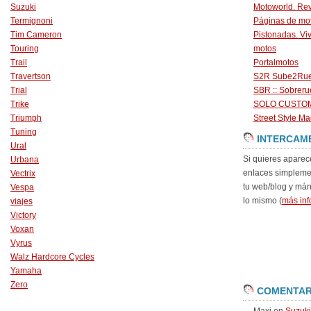
Suzuki
Motoworld. Revi
Termignoni
Páginas de mo
Tim Cameron
Pistonadas. Vi
Touring
motos
Trail
Portalmotos
Travertson
S2R Sube2Ru
Trial
SBR :: Sobrer
Trike
SOLO CUSTO
Triumph
Street Style Ma
Tuning
INTERCAM
Ural
Si quieres aparec
Urbana
enlaces simpleme
Vectrix
tu web/blog y má
Vespa
lo mismo (
más inf
viajes
Victory
Voxan
Vyrus
Walz Hardcore Cycles
Yamaha
Zero
COMENTAR