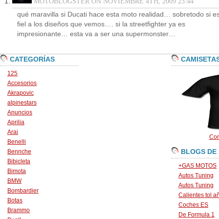
MOTOBLOGSTER ON NOVIEMBRE 4TH, 2009 23:44
qué maravilla si Ducati hace esta moto realidad… sobretodo si e
fiel a los diseños que vemos…. si la streetfighter ya es
impresionante… esta va a ser una supermonster…
CATEGORÍAS
CAMISETA
125
Accesorios
Akrapovic
alpinestars
Anuncios
Aprilia
Arai
Con
Benelli
BLOGS DE
Bennche
Bibicleta
+GAS MOTOS
Bimota
Autos Tuning
BMW
Autos Tuning
Bombardier
Calientes tol a
Botas
Coches ES
Brammo
De Formula 1