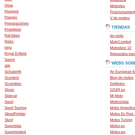
Mitjalluna
Ossa
Motosles
Peugeot
Posicionamien
Piaggio
V de motero
Preparaciones
TIENDAS
Prototipos
Rat bikes
de-moto
Retro
MotoComfort
rieju
Motostore 10
Royal Enfield
Repuestos para
Saxon
WEBS SOB
sbk
Schuberth
An European M
Scooters
Blog de motos
Scrambler
DeMotos
Shoei
GSXR.es
Sidecar
Mi Moto
Sport
Motocicleta
Sport Touring
Motor Argentin
StreetFighter
Motos En Red 
Stunt
Motos Tuning
Superbike
Motos.es
Supermotard
Motos.ws