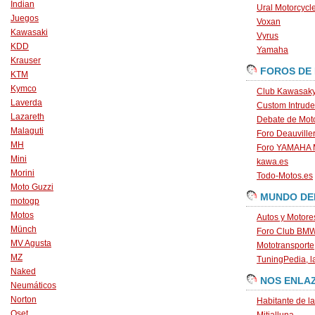
Indian
Ural Motorcycl
Juegos
Voxan
Kawasaki
Vyrus
KDD
Yamaha
Krauser
FOROS DE
KTM
Kymco
Club Kawasaky
Laverda
Custom Intrude
Lazareth
Debate de Mot
Malaguti
Foro Deauville
MH
Foro YAMAHA
Mini
kawa.es
Morini
Todo-Motos.es
Moto Guzzi
MUNDO DE
motogp
Motos
Autos y Motore
Münch
Foro Club BM
MV Agusta
Mototransporte
MZ
TuningPedia, la
Naked
NOS ENLA
Neumáticos
Norton
Habitante de l
Oset