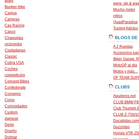
Buell
ewre: ski & wa
Bunker-trike
Mucho motor
Cagiva
nitrox
Carreras
QuadParadise
Cas Racing
Tuning Adictos
Casco
BLOGS DE
Chaquetas
ciclomotor
A 2 Ruedas
Ciudadanas
Accesorios par
Classic
Biker Garaje: R
Cobra USA
MotoGP al dia
Coches
Motos y más…
competición
OF TEAM SU
Concept Bikes
CLUBS
Confederate
Consejos
Aquileros.net
Cross
CLUB BMW F80
Curiosidades
Club Triumph 
Custom
CLUB Z-750/1
dainese
Ducatistas.com
Derbi
Guzzistas
Diseño
Honda VTR 250
Dolmar