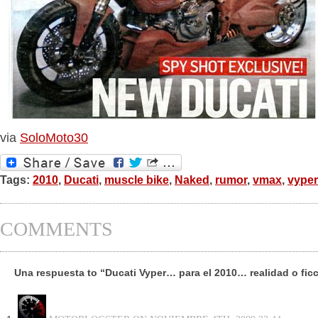
via
SoloMoto30
Tags:
2010
,
Ducati
,
muscle bike
,
Naked
,
rumor
,
vmax
,
vyper
COMMENTS
Una respuesta to “Ducati Vyper… para el 2010… realidad o fic