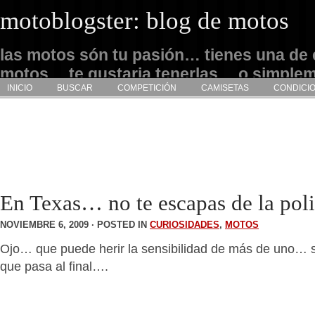
motoblogster: blog de motos
las motos són tu pasión… tienes una de 
motos… te gustaria tenerlas… o simple
INICIO
BUSCAR
COMPETICIÓN
CAMISETAS
CONDICI
admirarlas… este es tu sitio
En Texas… no te escapas de la poli
NOVIEMBRE 6, 2009 · POSTED IN
CURIOSIDADES
,
MOTOS
Ojo… que puede herir la sensibilidad de más de uno… s
que pasa al final….