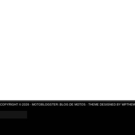
COPYRIGHT © 2026 ·
MOTOBLOGSTER: BLOG DE MOTOS
·
THEME DESIGNED BY WPTHE