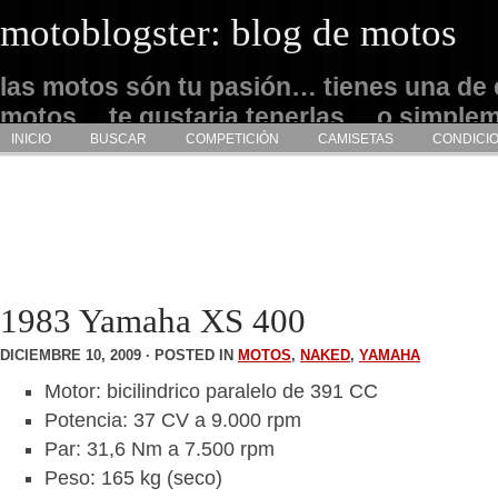
motoblogster: blog de motos
las motos són tu pasión… tienes una de 
motos… te gustaria tenerlas… o simple
INICIO
BUSCAR
COMPETICIÓN
CAMISETAS
CONDICI
admirarlas… este es tu sitio
1983 Yamaha XS 400
DICIEMBRE 10, 2009 · POSTED IN
MOTOS
,
NAKED
,
YAMAHA
Motor: bicilindrico paralelo de 391 CC
Potencia: 37 CV a 9.000 rpm
Par: 31,6 Nm a 7.500 rpm
Peso: 165 kg (seco)