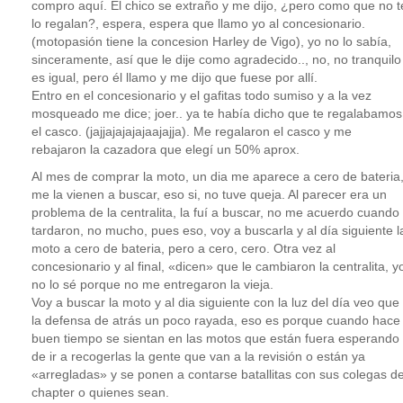
compro aquí. El chico se extraño y me dijo, ¿pero como que no t
lo regalan?, espera, espera que llamo yo al concesionario.
(motopasión tiene la concesion Harley de Vigo), yo no lo sabía,
sinceramente, así que le dije como agradecido.., no, no tranquilo
es igual, pero él llamo y me dijo que fuese por allí.
Entro en el concesionario y el gafitas todo sumiso y a la vez
mosqueado me dice; joer.. ya te había dicho que te regalabamos
el casco. (jajjajajajajaajajja). Me regalaron el casco y me
rebajaron la cazadora que elegí un 50% aprox.
Al mes de comprar la moto, un dia me aparece a cero de bateria
me la vienen a buscar, eso si, no tuve queja. Al parecer era un
problema de la centralita, la fuí a buscar, no me acuerdo cuando
tardaron, no mucho, pues eso, voy a buscarla y al día siguiente l
moto a cero de bateria, pero a cero, cero. Otra vez al
concesionario y al final, «dicen» que le cambiaron la centralita, y
no lo sé porque no me entregaron la vieja.
Voy a buscar la moto y al dia siguiente con la luz del día veo que
la defensa de atrás un poco rayada, eso es porque cuando hace
buen tiempo se sientan en las motos que están fuera esperando
de ir a recogerlas la gente que van a la revisión o están ya
«arregladas» y se ponen a contarse batallitas con sus colegas de
chapter o quienes sean.