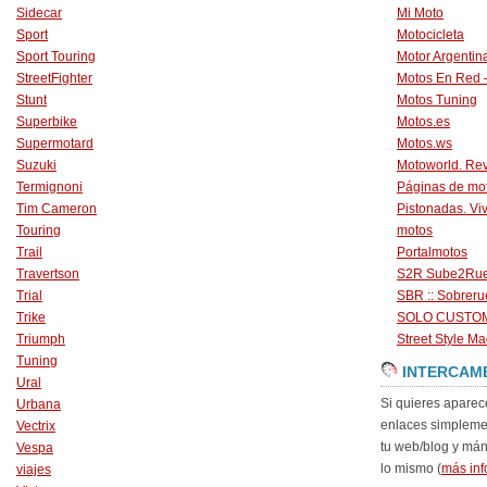
Sidecar
Mi Moto
Sport
Motocicleta
Sport Touring
Motor Argentin
StreetFighter
Motos En Red 
Stunt
Motos Tuning
Superbike
Motos.es
Supermotard
Motos.ws
Suzuki
Motoworld. Revi
Termignoni
Páginas de mo
Tim Cameron
Pistonadas. Vi
Touring
motos
Trail
Portalmotos
Travertson
S2R Sube2Ru
Trial
SBR :: Sobrer
Trike
SOLO CUSTO
Triumph
Street Style Ma
Tuning
INTERCAM
Ural
Si quieres aparec
Urbana
enlaces simpleme
Vectrix
tu web/blog y má
Vespa
lo mismo (
más inf
viajes