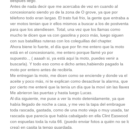
después llegó.
Antes de nada decir que me acercaba de vez en cuando al
concesionario siendo yo de la zona de O grove, ya que por
télefono todo eran largas. El trato fué frio, la gente que entraba a
ver motos tenian que ir ellos mismos a buscar a los de postventa
para que los atendiesen. Total, una vez que los llamas como
mucho te dicen que va con gasolina y poco más, luego siguen
con sus batallitas ruteras con los coleguillas del chapter.
Ahora biene lo fuerte, el día que por fin me entero que la moto
está en el concesionario, me entero porque llamé yo por
supuesto.., ( aaaah si, ya está aquí la moto, puedes venir a
buscarla). Y todo eso como e dicho antes,habiendo pagado la
moto por entero antes de recibirla.
Me entregan la moto, me dicen como se enciende y donde va el
aceite y poco más, ni te explican como desactivar la alarma, que
por cierto me enteré que la tenía un día que la moví sin las llaves
Me abrieron las puertas y hasta luego Lucas.
Al día siguiente, me puse a ver la moto detenidamente, ya que
había llegado de noche a casa, y me veo la tapa del embrague
toda rascada, gastada, como de una moto vieja o muy usada, ta
rascada que parecía que había cabalgado en ella Clint Easwood
con espuelas toda la ruta 66. (puedo enviar fotos a quién no se l
crea) en casita la tengo guardada.