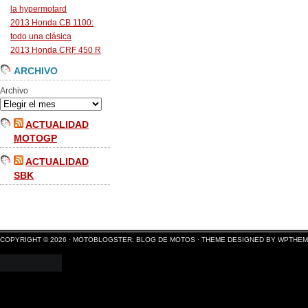
la hypermotard
2013 Honda CB 1100:
todo una clásica
2013 Honda CRF 450 R
ARCHIVO
Archivo
ACTUALIDAD
MOTOGP
ACTUALIDAD
SBK
COPYRIGHT © 2026 ·
MOTOBLOGSTER: BLOG DE MOTOS
·
THEME DESIGNED BY WPTHE