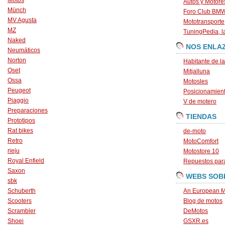
Motos
Autos y Motore
Münch
Foro Club BM
MV Agusta
Mototransporte
MZ
TuningPedia, la
Naked
NOS ENLA
Neumáticos
Norton
Habitante de l
Oset
Mitjalluna
Ossa
Motosles
Peugeot
Posicionamien
Piaggio
V de motero
Preparaciones
TIENDAS
Prototipos
Rat bikes
de-moto
Retro
MotoComfort
rieju
Motostore 10
Royal Enfield
Repuestos para
Saxon
WEBS SOB
sbk
Schuberth
An European M
Scooters
Blog de motos
Scrambler
DeMotos
Shoei
GSXR.es