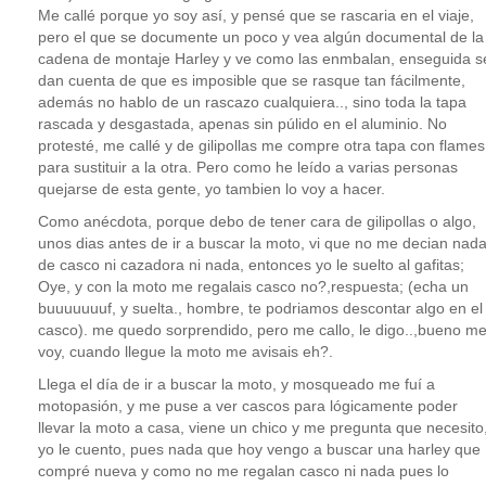
Me callé porque yo soy así, y pensé que se rascaria en el viaje,
pero el que se documente un poco y vea algún documental de la
cadena de montaje Harley y ve como las enmbalan, enseguida s
dan cuenta de que es imposible que se rasque tan fácilmente,
además no hablo de un rascazo cualquiera.., sino toda la tapa
rascada y desgastada, apenas sin púlido en el aluminio. No
protesté, me callé y de gilipollas me compre otra tapa con flames
para sustituir a la otra. Pero como he leído a varias personas
quejarse de esta gente, yo tambien lo voy a hacer.
Como anécdota, porque debo de tener cara de gilipollas o algo,
unos dias antes de ir a buscar la moto, vi que no me decian nad
de casco ni cazadora ni nada, entonces yo le suelto al gafitas;
Oye, y con la moto me regalais casco no?,respuesta; (echa un
buuuuuuuf, y suelta., hombre, te podriamos descontar algo en el
casco). me quedo sorprendido, pero me callo, le digo..,bueno m
voy, cuando llegue la moto me avisais eh?.
Llega el día de ir a buscar la moto, y mosqueado me fuí a
motopasión, y me puse a ver cascos para lógicamente poder
llevar la moto a casa, viene un chico y me pregunta que necesito
yo le cuento, pues nada que hoy vengo a buscar una harley que
compré nueva y como no me regalan casco ni nada pues lo