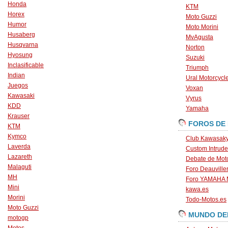
Honda
KTM
Horex
Moto Guzzi
Humor
Moto Morini
Husaberg
MvAgusta
Husqvarna
Norton
Hyosung
Suzuki
Inclasificable
Triumph
Indian
Ural Motorcycl
Juegos
Voxan
Kawasaki
Vyrus
KDD
Yamaha
Krauser
FOROS DE
KTM
Kymco
Club Kawasaky
Laverda
Custom Intrude
Lazareth
Debate de Mot
Malaguti
Foro Deauville
MH
Foro YAMAHA
Mini
kawa.es
Morini
Todo-Motos.es
Moto Guzzi
MUNDO DE
motogp