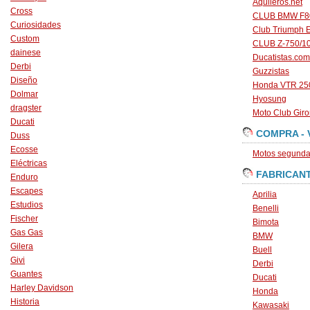
Aquileros.net
Cross
CLUB BMW F80
Curiosidades
Club Triumph 
Custom
CLUB Z-750/1
dainese
Ducatistas.com
Derbi
Guzzistas
Diseño
Honda VTR 250
Dolmar
Hyosung
dragster
Moto Club Gir
Ducati
COMPRA - 
Duss
Ecosse
Motos segunda 
Eléctricas
FABRICAN
Enduro
Escapes
Aprilia
Estudios
Benelli
Fischer
Bimota
Gas Gas
BMW
Gilera
Buell
Givi
Derbi
Guantes
Ducati
Harley Davidson
Honda
Historia
Kawasaki