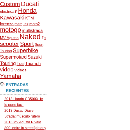
Ducati
Custom
Honda
electrica
F
Kawasaki
KTM
lorenzo
moto2
marquez
motogp
multistrada
Naked
r
MV Agusta
s
scooter
Sport
Sport
Superbike
Touring
Supermotard
Suzuki
Touring
Trail
Triumph
video
videos
Yamaha
ENTRADAS
RECIENTES
2013 Honda CB500X: te
lo pone fácil
2013 Ducati Diavel
Strada: músculo rutero
2013 MV Agusta Rivale
800: entre la streetfighter y