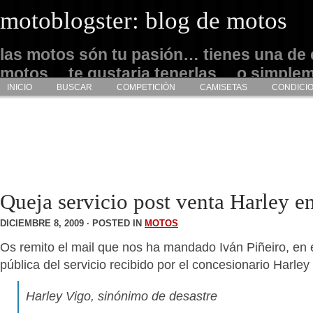
motoblogster: blog de motos
las motos són tu pasión… tienes una de 
motos… te gustaria tenerlas… o simple
INICIO
BUSCAR
COMPETICIÓN
CAMISETAS
CONDICI
admirarlas… este es tu sitio
Queja servicio post venta Harley e
DICIEMBRE 8, 2009 · POSTED IN
MOTOS
Os remito el mail que nos ha mandado Iván Piñeiro, en 
pública del servicio recibido por el concesionario Harley
Harley Vigo, sinónimo de desastre