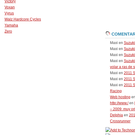
Victory
Voxan
Vyrus
Walz Hardcore Cycles
Yamaha
Zero
COMENTAR
Maxi
en
Suzuk
Maxi
en
Suzuk
Maxi
en
Suzuki
Maxi
en
Suzuki
volar a ras de 
Maxi
en
2011 
Maxi
en
2011 
Maxi
en
2011 
Racing
Web hosting
e
http://www./
en
– 2009: muy or
Delphia
en
20
Crossrunner