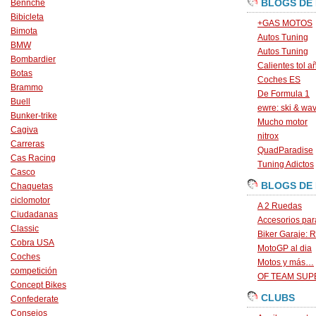
BLOGS DE
Bennche
Bibicleta
+GAS MOTOS
Bimota
Autos Tuning
BMW
Autos Tuning
Bombardier
Calientes tol a
Botas
Coches ES
Brammo
De Formula 1
Buell
ewre: ski & wa
Bunker-trike
Mucho motor
Cagiva
nitrox
Carreras
QuadParadise
Cas Racing
Tuning Adictos
Casco
BLOGS DE
Chaquetas
ciclomotor
A 2 Ruedas
Ciudadanas
Accesorios par
Classic
Biker Garaje: R
Cobra USA
MotoGP al dia
Coches
Motos y más…
competición
OF TEAM SU
Concept Bikes
CLUBS
Confederate
Consejos