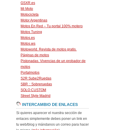
GSXR.es
Mi Moto
Motocicleta
Motor Argentinas
Motos En Red – Tu portal 100% motero
Motos Tuning
Motos.es
Motos.ws
Motoworld. Revista de motos gratis.
Páginas de motos
Pistonadas. Vivencias de un probador de
motos
Portalmotos
S2R Sube2Ruedas
SBR :: Sobreruedas
SOLO CUSTOM
Street Style Madrid
INTERCAMBIO DE ENLACES
Si quieres aparecer el nuestra sección de
enlaces simplemente debes poner un link en
tu web/blog y mándanos un correo para hacer