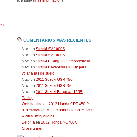
lo mismo (
más información
)
es
COMENTARIOS MÁS RECIENTES
Maxi
en
Suzuki SV 1000S
Maxi
en
Suzuki SV 1000S
Maxi
en
Suzuki B-King 1300: monstruosa
Maxi
en
Suzuki Hayabusa (2008): para
volar a ras de suelo
Maxi
en
2011 Suzuki GSR 750
Maxi
en
2011 Suzuki GSR 750
Maxi
en
2011 Suzuki Burgman 125R
Racing
Web hosting
en
2013 Honda CRF 450 R
http://www./
en
Moto Morini Scrambler 1200
– 2009: muy original
Delphia
en
2012 Honda NC700X
Crossrunner