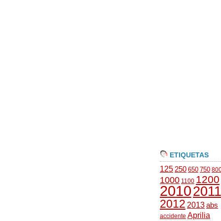
ETIQUETAS
125
250
650
750
80
1200
1000
1100
2010
201
2012
2013
abs
Aprilia
accidente