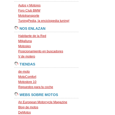
Autos y Motores
Foro Club BMW
Mototransporte
TuningPedia, la enciclopedia tuning!
NOS ENLAZAN
Habitante de la Red
Mitjalluna
Motosles
Posicionamiento en buscadores
V de motero
TIENDAS
de-moto
MotoComfort
Motostore 10
Repuestos para tu coche
WEBS SOBRE MOTOS
An European Motorcycle Magazine
Blog de motos
DeMotos