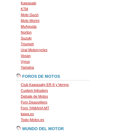
Kawasaki
KTM
Moto Guzzi
Moto Morini
MvAgusta
Norton
Suzuki
Triumph
Ural Motorcycles
Voxan
Vyrus
Yamaha
FOROS DE MOTOS
Club Kawasaky ER-6 y Versys
Custom Intruders
Debate de Motos
Foro Deauvillero
Foro YAMAHA MT
kawa.es
Todo-Motos.es
MUNDO DEL MOTOR