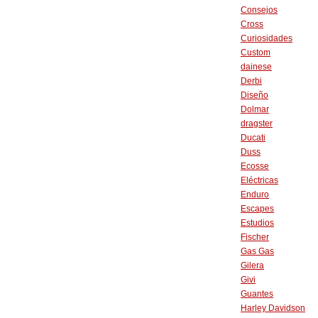
Consejos
Cross
Curiosidades
Custom
dainese
Derbi
Diseño
Dolmar
dragster
Ducati
Duss
Ecosse
Eléctricas
Enduro
Escapes
Estudios
Fischer
Gas Gas
Gilera
Givi
Guantes
Harley Davidson