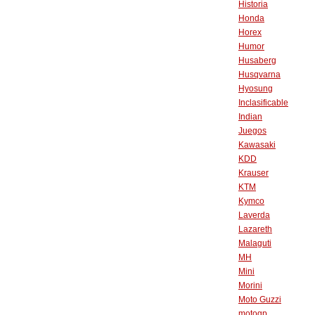
Historia
Honda
Horex
Humor
Husaberg
Husqvarna
Hyosung
Inclasificable
Indian
Juegos
Kawasaki
KDD
Krauser
KTM
Kymco
Laverda
Lazareth
Malaguti
MH
Mini
Morini
Moto Guzzi
motogp