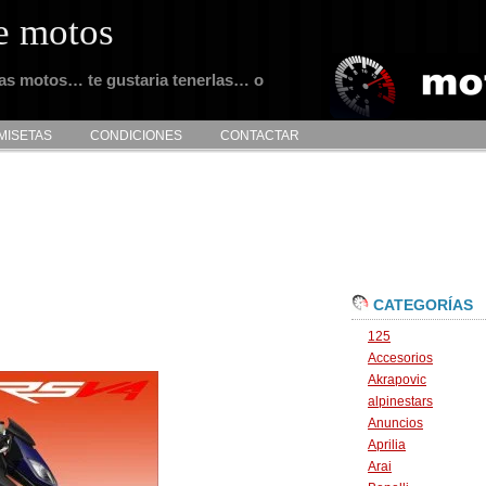
e motos
tas motos… te gustaria tenerlas… o
MISETAS
CONDICIONES
CONTACTAR
CATEGORÍAS
125
Accesorios
Akrapovic
alpinestars
Anuncios
Aprilia
Arai