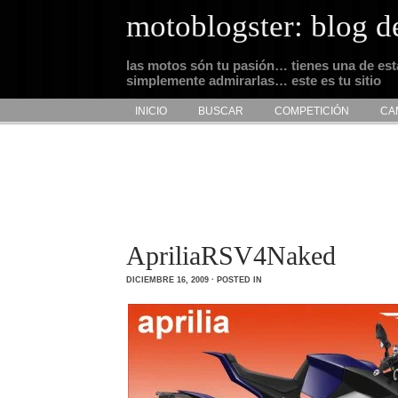
motoblogster: blog d
las motos són tu pasión… tienes una de es
simplemente admirarlas… este es tu sitio
INICIO
BUSCAR
COMPETICIÓN
CA
ApriliaRSV4Naked
DICIEMBRE 16, 2009 · POSTED IN