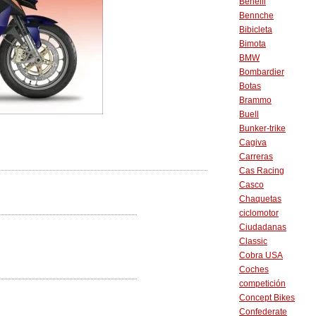
Benelli
Bennche
Bibicleta
Bimota
BMW
Bombardier
Botas
Brammo
Buell
Bunker-trike
Cagiva
Carreras
Cas Racing
Casco
Chaquetas
ciclomotor
Ciudadanas
Classic
Cobra USA
Coches
competición
Concept Bikes
Confederate