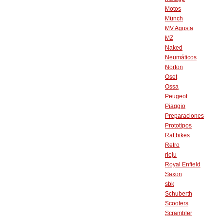
Motos
Münch
MV Agusta
MZ
Naked
Neumáticos
Norton
Oset
Ossa
Peugeot
Piaggio
Preparaciones
Prototipos
Rat bikes
Retro
rieju
Royal Enfield
Saxon
sbk
Schuberth
Scooters
Scrambler