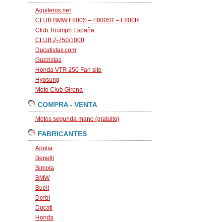
Aquileros.net
CLUB BMW F800S – F800ST – F800R
Club Triumph España
CLUB Z-750/1000
Ducatistas.com
Guzzistas
Honda VTR 250 Fan site
Hyosung
Moto Club Girona
COMPRA - VENTA
Motos segunda mano (gratuito)
FABRICANTES
Aprilia
Benelli
Bimota
BMW
Buell
Derbi
Ducati
Honda