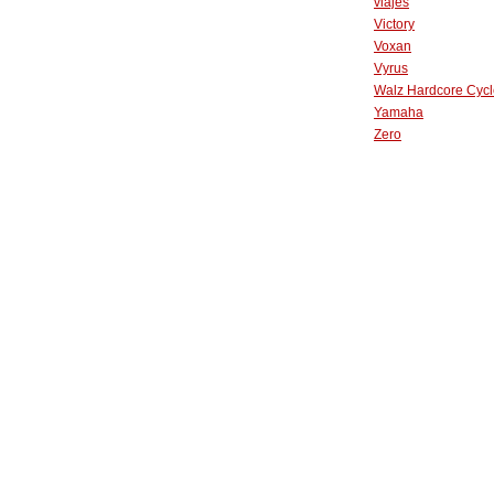
viajes
Victory
Voxan
Vyrus
Walz Hardcore Cycl
Yamaha
Zero