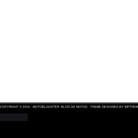
COPYRIGHT © 2026 ·
MOTOBLOGSTER: BLOG DE MOTOS
·
THEME DESIGNED BY WPTHE