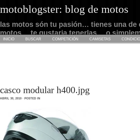
motoblogster: blog de motos
las motos són tu pasión… tienes una de 
motos… te gustaria tenerlas… o simple
INICIO
BUSCAR
COMPETICIÓN
CAMISETAS
CONDICI
admirarlas… este es tu sitio
casco modular h400.jpg
ABRIL 30, 2010 · POSTED IN