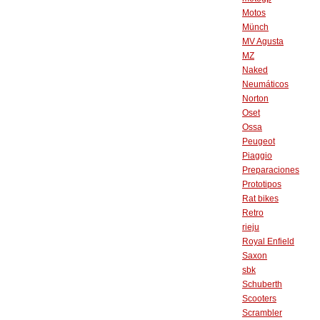
Motos
Münch
MV Agusta
MZ
Naked
Neumáticos
Norton
Oset
Ossa
Peugeot
Piaggio
Preparaciones
Prototipos
Rat bikes
Retro
rieju
Royal Enfield
Saxon
sbk
Schuberth
Scooters
Scrambler