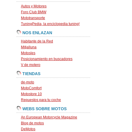
Autos y Motores
Foro Club BMW
Mototransporte
TuningPedia, la enciclopedia tuning!
NOS ENLAZAN
Habitante de la Red
Mitjalluna
Motosles
Posicionamiento en buscadores
V de motero
TIENDAS
de-moto
MotoComfort
Motostore 10
Repuestos para tu coche
WEBS SOBRE MOTOS
An European Motorcycle Magazine
Blog de motos
DeMotos