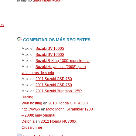
lo mismo (
más información
)
es
COMENTARIOS MÁS RECIENTES
Maxi
en
Suzuki SV 1000S
Maxi
en
Suzuki SV 1000S
Maxi
en
Suzuki B-King 1300: monstruosa
Maxi
en
Suzuki Hayabusa (2008): para
volar a ras de suelo
Maxi
en
2011 Suzuki GSR 750
Maxi
en
2011 Suzuki GSR 750
Maxi
en
2011 Suzuki Burgman 125R
Racing
Web hosting
en
2013 Honda CRF 450 R
http://www./
en
Moto Morini Scrambler 1200
– 2009: muy original
Delphia
en
2012 Honda NC700X
Crossrunner