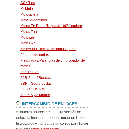
GSXR.es
Mi Moto
Motocicleta
Motor Argentinas
Motos En Red – Tu portal 100% motero
Motos Tuning
Motos.es
Motos.ws
Motoworld. Revista de motos gratis.
Páginas de motos
Pistonadas. Vivencias de un probador de
motos
Portalmotos
S2R Sube2Ruedas
SBR :: Sobreruedas
SOLO CUSTOM
Street Style Madrid
INTERCAMBIO DE ENLACES
Si quieres aparecer el nuestra sección de
enlaces simplemente debes poner un link en
tu web/blog y mándanos un correo para hacer