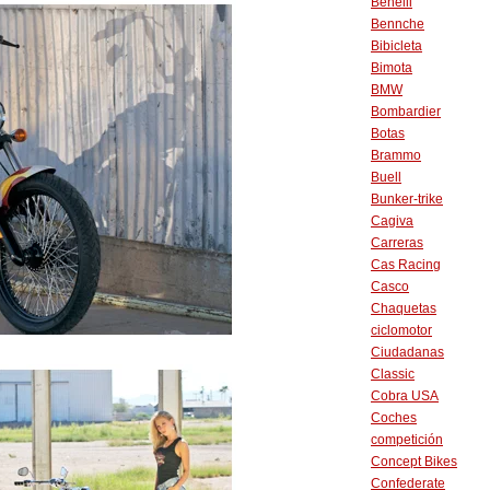
Benelli
Bennche
Bibicleta
Bimota
BMW
Bombardier
Botas
Brammo
Buell
Bunker-trike
Cagiva
Carreras
Cas Racing
Casco
Chaquetas
ciclomotor
Ciudadanas
Classic
Cobra USA
Coches
competición
Concept Bikes
Confederate