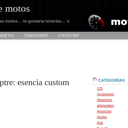
e motos
tas motos… te gustaria tenerlas… o
MISETAS
CONDICIONES
CONTACTAR
tre: esencia custom
CATEGORÍAS
125
Accesorios
Akrapovic
alpinestars
Anuncios
Aprilia
Arai