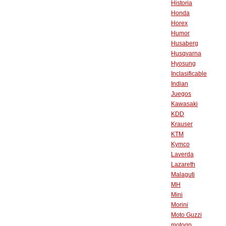
Historia
Honda
Horex
Humor
Husaberg
Husqvarna
Hyosung
Inclasificable
Indian
Juegos
Kawasaki
KDD
Krauser
KTM
Kymco
Laverda
Lazareth
Malaguti
MH
Mini
Morini
Moto Guzzi
motogp