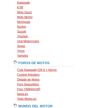
Kawasaki
KTM
Moto Guzzi
Moto Morini
MvAgusta
Norton
Suzuki
Triumph
Ural Motorcycles
Voxan
Vyrus
Yamaha
FOROS DE MOTOS
Club Kawasaky ER-6 y Versys
Custom Intruders
Debate de Motos
Foro Deauvillero
Foro YAMAHA MT
kawa.es
Todo-Motos.es
MUNDO DEL MOTOR