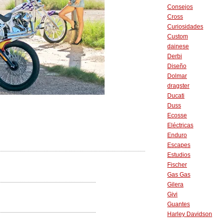
Consejos
Cross
Curiosidades
Custom
dainese
Derbi
Diseño
Dolmar
dragster
Ducati
Duss
Ecosse
Eléctricas
Enduro
Escapes
Estudios
Fischer
Gas Gas
Gilera
Givi
Guantes
Harley Davidson