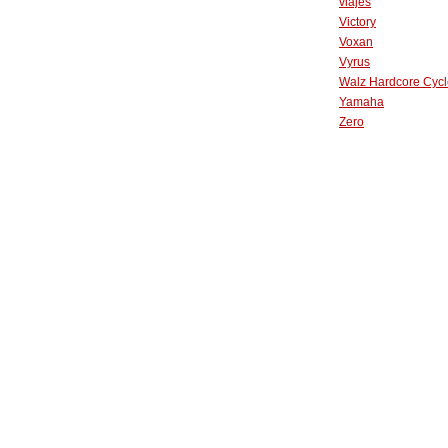
viajes
Victory
Voxan
Vyrus
Walz Hardcore Cycl
Yamaha
Zero