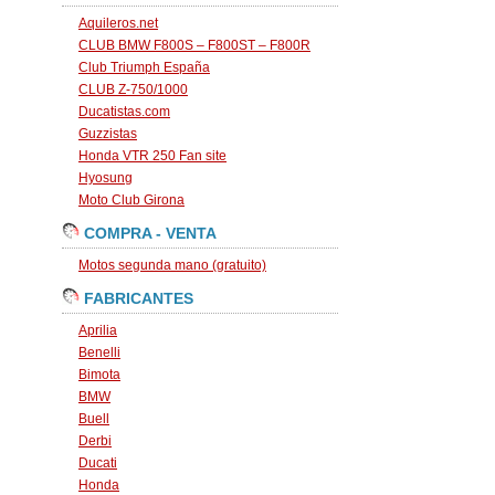
Aquileros.net
CLUB BMW F800S – F800ST – F800R
Club Triumph España
CLUB Z-750/1000
Ducatistas.com
Guzzistas
Honda VTR 250 Fan site
Hyosung
Moto Club Girona
COMPRA - VENTA
Motos segunda mano (gratuito)
FABRICANTES
Aprilia
Benelli
Bimota
BMW
Buell
Derbi
Ducati
Honda