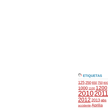
ETIQUETAS
125
250
650
750
80
1200
1000
1100
2010
201
2012
2013
abs
Aprilia
accidente