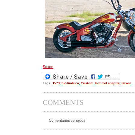
Saxon
Tags:
1573
,
bicilindrica
,
Custom
,
hot rod sceptre
,
Saxon
COMMENTS
Comentarios cerrados