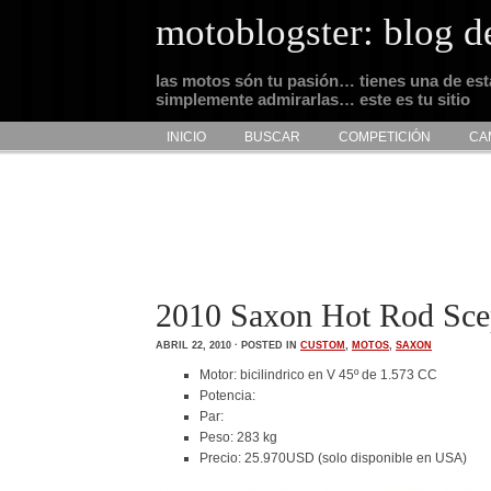
motoblogster: blog d
las motos són tu pasión… tienes una de es
simplemente admirarlas… este es tu sitio
INICIO
BUSCAR
COMPETICIÓN
CA
2010 Saxon Hot Rod Scep
ABRIL 22, 2010 · POSTED IN
CUSTOM
,
MOTOS
,
SAXON
Motor: bicilindrico en V 45º de 1.573 CC
Potencia:
Par:
Peso: 283 kg
Precio: 25.970USD (solo disponible en USA)