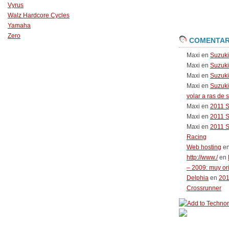
Vyrus
Walz Hardcore Cycles
Yamaha
Zero
COMENTAR
Maxi
en
Suzuk
Maxi
en
Suzuk
Maxi
en
Suzuki
Maxi
en
Suzuki
volar a ras de 
Maxi
en
2011 
Maxi
en
2011 
Maxi
en
2011 
Racing
Web hosting
e
http://www./
en
– 2009: muy or
Delphia
en
20
Crossrunner