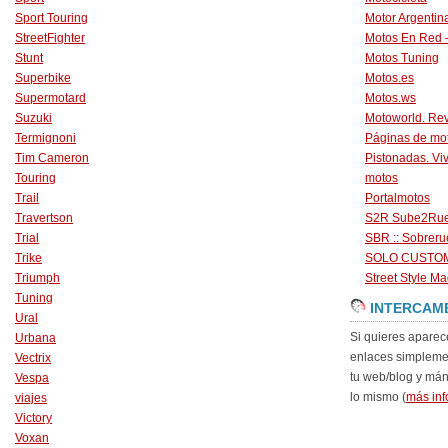
Sport Touring
Motor Argentin
StreetFighter
Motos En Red 
Stunt
Motos Tuning
Superbike
Motos.es
Supermotard
Motos.ws
Suzuki
Motoworld. Revi
Termignoni
Páginas de mo
Tim Cameron
Pistonadas. Vi
Touring
motos
Trail
Portalmotos
Travertson
S2R Sube2Ru
Trial
SBR :: Sobrer
Trike
SOLO CUSTO
Triumph
Street Style Ma
Tuning
INTERCAM
Ural
Si quieres aparec
Urbana
enlaces simpleme
Vectrix
tu web/blog y má
Vespa
lo mismo (
más inf
viajes
Victory
Voxan