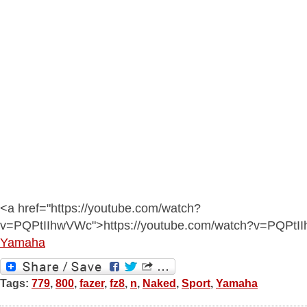
<a href="https://youtube.com/watch?
v=PQPtIIhwVWc">https://youtube.com/watch?v=PQPtI
Yamaha
Tags:
779
,
800
,
fazer
,
fz8
,
n
,
Naked
,
Sport
,
Yamaha