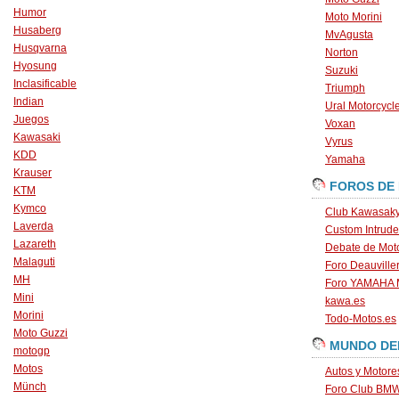
Humor
Moto Morini
Husaberg
MvAgusta
Husqvarna
Norton
Hyosung
Suzuki
Inclasificable
Triumph
Indian
Ural Motorcycl
Juegos
Voxan
Kawasaki
Vyrus
KDD
Yamaha
Krauser
FOROS DE
KTM
Kymco
Club Kawasaky
Laverda
Custom Intrude
Lazareth
Debate de Mot
Malaguti
Foro Deauville
MH
Foro YAMAHA
Mini
kawa.es
Morini
Todo-Motos.es
Moto Guzzi
MUNDO DE
motogp
Motos
Autos y Motore
Münch
Foro Club BM