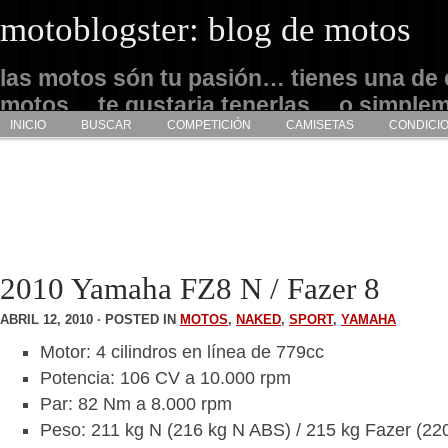
motoblogster: blog de motos
las motos són tu pasión… tienes una de 
motos… te gustaria tenerlas… o simple
INICIO
BUSCAR
COMPETICIÓN
CAMISETAS
CONDICI
admirarlas… este es tu sitio
2010 Yamaha FZ8 N / Fazer 8
ABRIL 12, 2010 · POSTED IN
MOTOS
,
NAKED
,
SPORT
,
YAMAHA
Motor: 4 cilindros en línea de 779cc
Potencia: 106 CV a 10.000 rpm
Par: 82 Nm a 8.000 rpm
Peso: 211 kg N (216 kg N ABS) / 215 kg Fazer (22