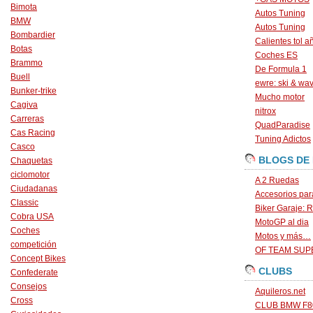
Bimota
Autos Tuning
BMW
Autos Tuning
Bombardier
Calientes tol a
Botas
Coches ES
Brammo
De Formula 1
Buell
ewre: ski & wa
Bunker-trike
Mucho motor
Cagiva
nitrox
Carreras
QuadParadise
Cas Racing
Tuning Adictos
Casco
BLOGS DE
Chaquetas
ciclomotor
A 2 Ruedas
Ciudadanas
Accesorios par
Classic
Biker Garaje: R
Cobra USA
MotoGP al dia
Coches
Motos y más…
competición
OF TEAM SU
Concept Bikes
CLUBS
Confederate
Consejos
Aquileros.net
Cross
CLUB BMW F80