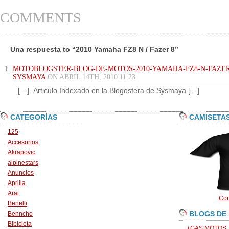
COMMENTS
Una respuesta to “2010 Yamaha FZ8 N / Fazer 8”
MOTOBLOGSTER-BLOG-DE-MOTOS-2010-YAMAHA-FZ8-N-FAZER-
SYSMAYA
ON ABRIL 14TH, 2010 11:23
[…] .Articulo Indexado en la Blogosfera de Sysmaya […]
CATEGORÍAS
CAMISETA
125
Accesorios
Akrapovic
alpinestars
Anuncios
Aprilia
Arai
Con
Benelli
BLOGS DE
Bennche
Bibicleta
+GAS MOTOS