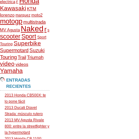
Honda
electrica
F
Kawasaki
KTM
lorenzo
moto2
marquez
motogp
multistrada
Naked
r
MV Agusta
s
scooter
Sport
Sport
Superbike
Touring
Supermotard
Suzuki
Touring
Trail
Triumph
video
videos
Yamaha
ENTRADAS
RECIENTES
2013 Honda CB500X: te
lo pone fácil
2013 Ducati Diavel
Strada: músculo rutero
2013 MV Agusta Rivale
800: entre la streetfighter y
la hypermotard
2013 Honda CB 1100: