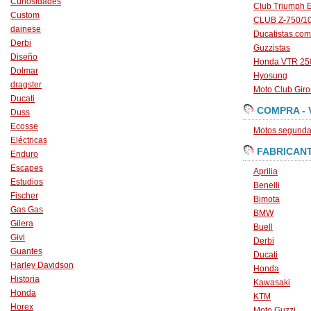
Curiosidades
Club Triumph 
Custom
CLUB Z-750/1
dainese
Ducatistas.com
Derbi
Guzzistas
Diseño
Honda VTR 250
Dolmar
Hyosung
dragster
Moto Club Gir
Ducati
COMPRA - 
Duss
Ecosse
Motos segunda 
Eléctricas
FABRICAN
Enduro
Escapes
Aprilia
Estudios
Benelli
Fischer
Bimota
Gas Gas
BMW
Gilera
Buell
Givi
Derbi
Guantes
Ducati
Harley Davidson
Honda
Historia
Kawasaki
Honda
KTM
Horex
Moto Guzzi