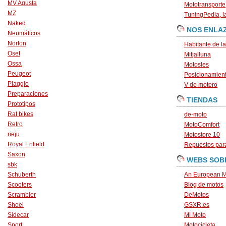
MV Agusta
Mototransporte
MZ
TuningPedia, la
Naked
NOS ENLA
Neumáticos
Norton
Habitante de l
Oset
Mitjalluna
Ossa
Motosles
Peugeot
Posicionamien
Piaggio
V de motero
Preparaciones
TIENDAS
Prototipos
Rat bikes
de-moto
Retro
MotoComfort
rieju
Motostore 10
Royal Enfield
Repuestos para
Saxon
WEBS SOB
sbk
Schuberth
An European M
Scooters
Blog de motos
Scrambler
DeMotos
Shoei
GSXR.es
Sidecar
Mi Moto
Sport
Motocicleta