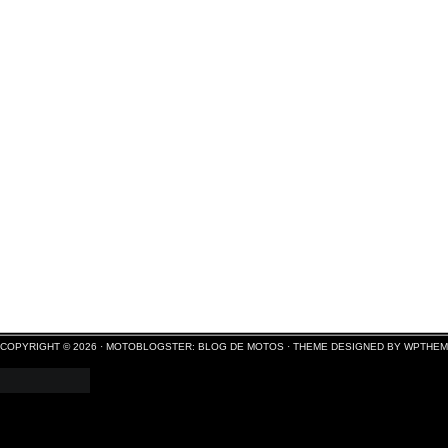
COPYRIGHT © 2026 ·
MOTOBLOGSTER: BLOG DE MOTOS
·
THEME DESIGNED BY WPTHE