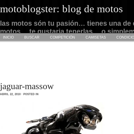
motoblogster: blog de motos
las motos són tu pasión… tienes una de 
motos… te gustaria tenerlas… o simple
INICIO
BUSCAR
COMPETICIÓN
CAMISETAS
CONDICI
admirarlas… este es tu sitio
jaguar-massow
ABRIL 22, 2010 · POSTED IN