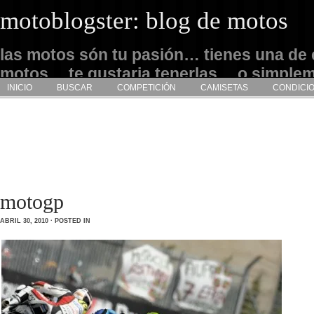
motoblogster: blog de motos
las motos són tu pasión… tienes una de 
motos… te gustaria tenerlas… o simple
INICIO
BUSCAR
COMPETICIÓN
CAMISETAS
CONDICI
admirarlas… este es tu sitio
motogp
ABRIL 30, 2010 · POSTED IN