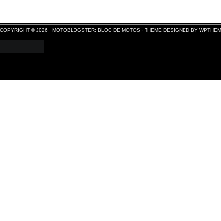
COPYRIGHT © 2026 ·
MOTOBLOGSTER: BLOG DE MOTOS
·
THEME DESIGNED BY WPTHE