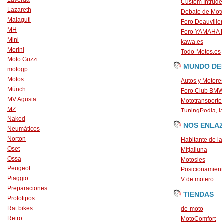
Laverda
Custom Intrude
Lazareth
Debate de Mot
Malaguti
Foro Deauville
MH
Foro YAMAHA
Mini
kawa.es
Morini
Todo-Motos.es
Moto Guzzi
MUNDO DE
motogp
Motos
Autos y Motore
Münch
Foro Club BM
MV Agusta
Mototransporte
MZ
TuningPedia, la
Naked
NOS ENLA
Neumáticos
Norton
Habitante de l
Oset
Mitjalluna
Ossa
Motosles
Peugeot
Posicionamien
Piaggio
V de motero
Preparaciones
TIENDAS
Prototipos
Rat bikes
de-moto
Retro
MotoComfort