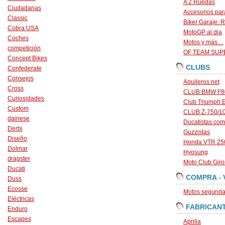
A 2 Ruedas
Ciudadanas
Accesorios par
Classic
Biker Garaje: R
Cobra USA
MotoGP al dia
Coches
Motos y más…
competición
OF TEAM SU
Concept Bikes
CLUBS
Confederate
Consejos
Aquileros.net
Cross
CLUB BMW F80
Curiosidades
Club Triumph 
Custom
CLUB Z-750/1
dainese
Ducatistas.com
Derbi
Guzzistas
Diseño
Honda VTR 250
Dolmar
Hyosung
dragster
Moto Club Gir
Ducati
COMPRA - 
Duss
Ecosse
Motos segunda 
Eléctricas
FABRICAN
Enduro
Escapes
Aprilia