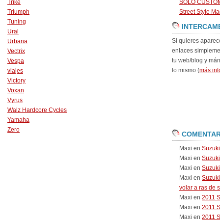
Trike
SOLO CUSTO
Triumph
Street Style Ma
Tuning
INTERCAM
Ural
Si quieres aparec
Urbana
enlaces simpleme
Vectrix
tu web/blog y má
Vespa
lo mismo (
más inf
viajes
Victory
Voxan
Vyrus
Walz Hardcore Cycles
Yamaha
Zero
COMENTAR
Maxi
en
Suzuk
Maxi
en
Suzuk
Maxi
en
Suzuki
Maxi
en
Suzuki
volar a ras de 
Maxi
en
2011 
Maxi
en
2011 
Maxi
en
2011 