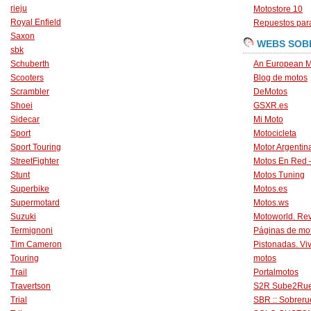
rieju
Motostore 10
Royal Enfield
Repuestos para
Saxon
WEBS SOB
sbk
Schuberth
An European M
Scooters
Blog de motos
Scrambler
DeMotos
Shoei
GSXR.es
Sidecar
Mi Moto
Sport
Motocicleta
Sport Touring
Motor Argentin
StreetFighter
Motos En Red 
Stunt
Motos Tuning
Superbike
Motos.es
Supermotard
Motos.ws
Suzuki
Motoworld. Revi
Termignoni
Páginas de mo
Tim Cameron
Pistonadas. Vi
Touring
motos
Trail
Portalmotos
Travertson
S2R Sube2Ru
Trial
SBR :: Sobrer