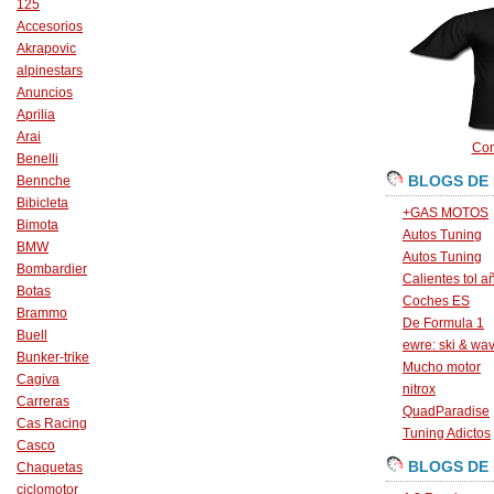
125
Accesorios
Akrapovic
alpinestars
Anuncios
Aprilia
Arai
Con
Benelli
BLOGS DE
Bennche
Bibicleta
+GAS MOTOS
Bimota
Autos Tuning
BMW
Autos Tuning
Bombardier
Calientes tol a
Botas
Coches ES
Brammo
De Formula 1
Buell
ewre: ski & wa
Bunker-trike
Mucho motor
Cagiva
nitrox
Carreras
QuadParadise
Cas Racing
Tuning Adictos
Casco
BLOGS DE
Chaquetas
ciclomotor