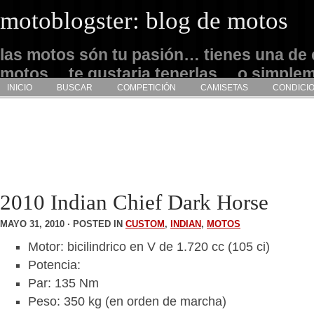
motoblogster: blog de motos
las motos són tu pasión… tienes una de 
motos… te gustaria tenerlas… o simple
INICIO
BUSCAR
COMPETICIÓN
CAMISETAS
CONDICI
admirarlas… este es tu sitio
2010 Indian Chief Dark Horse
MAYO 31, 2010 · POSTED IN
CUSTOM
,
INDIAN
,
MOTOS
Motor: bicilindrico en V de 1.720 cc (105 ci)
Potencia:
Par: 135 Nm
Peso: 350 kg (en orden de marcha)