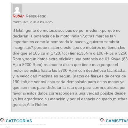
Rubén
Respuesta:
marzo 16th, 2011 a las 02:25
¡Hola!, gente de motos,disculpas de por medio ,¿porqué no
declaran la potencia de la moto Indian?,otras marcas tan
importantes como la nombrada lo hacen,¿quieren sembrár
incognitas?,porque misterio este tipo de motores no tienen,les
diré que el 105 cu in(1720,7cc) tiene135Nm o 100Ft-lbs a 3250
Rpm y,según datos extra oficiales una potencia de 61 Kw=a (83
Hp a 5200 Rpm) realmente dicen que tiene mas,porque el
motor se estira hasta las 5700 Rpm con desdeñosa facilidad,a,
y la velocidad maxima es según, (datos de fiár),es de cerca de
190 kph,de ser así esto sería demasiado para estas motos ya
que son mas para disfrutar la ruta que para correr,quisiera por
favor si estos datos corresponden a una verdad posíble,desde
ya les agradesco su atención,y por el espacio ocupado,muchas
gracias,Atte Rubén.
CATEGORÍAS
CAMISETA