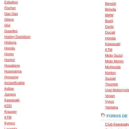
Estudios
Benelli
Fischer
Bimota
Gas Gas
BMW
Gilera
Buell
Givi
Derbi
Guantes
Ducati
Harley Davidson
Honda
Historia
Kawasaki
Honda
KTM
Horex
Moto Guzzi
Humor
Moto Morini
Husaberg
MvAgusta
Husqvarna
Norton
Hyosung
Suzuki
Inclasificable
Triumph
Indian
Ural Motorcycl
Juegos
Voxan
Kawasaki
Vyrus
KDD
Yamaha
Krauser
FOROS DE
KTM
Kymco
Club Kawasaky