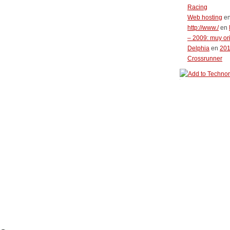
Racing
Web hosting
e
http://www./
en
– 2009: muy or
Delphia
en
20
Crossrunner