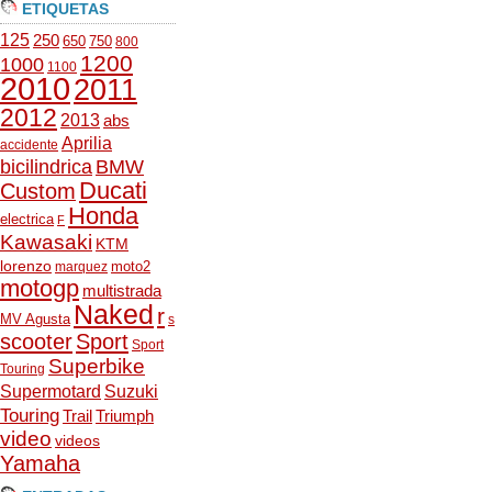
ETIQUETAS
125
250
650
750
800
1200
1000
1100
2010
2011
2012
2013
abs
Aprilia
accidente
bicilindrica
BMW
Ducati
Custom
Honda
electrica
F
Kawasaki
KTM
lorenzo
moto2
marquez
motogp
multistrada
Naked
r
MV Agusta
s
scooter
Sport
Sport
Superbike
Touring
Supermotard
Suzuki
Touring
Trail
Triumph
video
videos
Yamaha