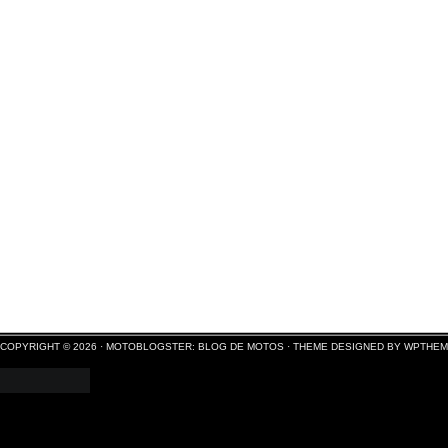
COPYRIGHT © 2026 ·
MOTOBLOGSTER: BLOG DE MOTOS
·
THEME DESIGNED BY WPTHE