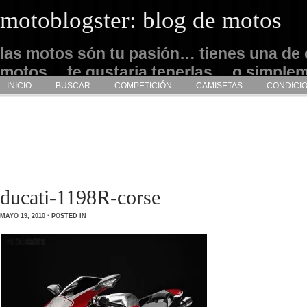
motoblogster: blog de motos
las motos són tu pasión… tienes una de 
motos… te gustaria tenerlas… o simple
INICIO
BUSCAR
COMPETICIÓN
CAMISETAS
CONDICI
admirarlas… este es tu sitio
ducati-1198R-corse
MAYO 19, 2010 · POSTED IN