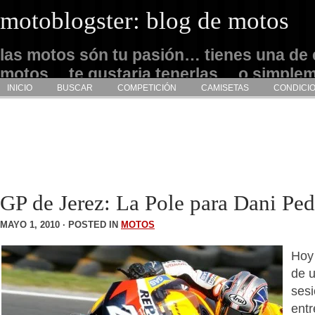
motoblogster: blog de motos
las motos són tu pasión… tienes una de 
motos… te gustaria tenerlas… o simple
INICIO
BUSCAR
COMPETICIÓN
CAMISETAS
CONDICI
admirarlas… este es tu sitio
GP de Jerez: La Pole para Dani Ped
MAYO 1, 2010 · POSTED IN
MOTOS
Hoy
de u
ses
ent