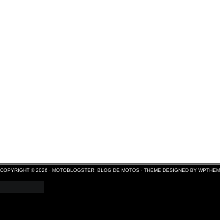
COPYRIGHT © 2026 ·
MOTOBLOGSTER: BLOG DE MOTOS
·
THEME DESIGNED BY WPTHE