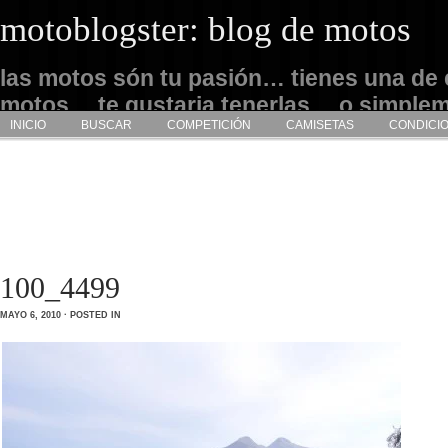
motoblogster: blog de motos
las motos són tu pasión… tienes una de 
motos… te gustaria tenerlas… o simple
INICIO
BUSCAR
COMPETICIÓN
CAMISETAS
CONDICI
admirarlas… este es tu sitio
100_4499
MAYO 6, 2010 · POSTED IN