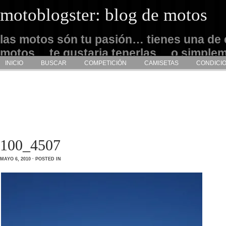
motoblogster: blog de motos
las motos són tu pasión… tienes una de 
motos… te gustaria tenerlas… o simple
INICIO
BUSCAR
COMPETICIÓN
CAMISETAS
CONDICI
admirarlas… este es tu sitio
100_4507
MAYO 6, 2010 · POSTED IN