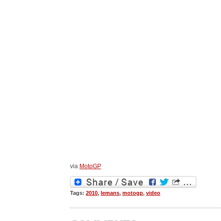
via
MotoGP
Tags:
2010
,
lemans
,
motogp
,
video