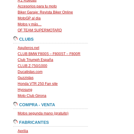
A 2 Ruedas
Accesorios para tu moto
Biker Garaje: Revista Biker Online
MotoGP al dia
Motos y más…
OF TEAM SUPERMOTARD
CLUBS
Aquileros.net
CLUB BMW F800S – F800ST – F800R
Club Triumph España
CLUB Z-750/1000
Ducatistas.com
Guzzistas
Honda VTR 250 Fan site
Hyosung
Moto Club Girona
COMPRA - VENTA
Motos segunda mano (gratuito)
FABRICANTES
Aprilia