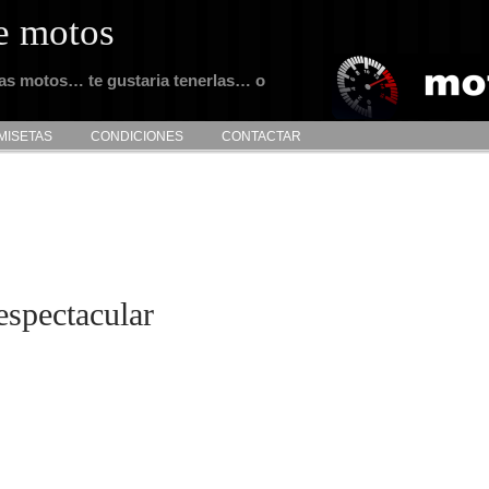
e motos
tas motos… te gustaria tenerlas… o
MISETAS
CONDICIONES
CONTACTAR
spectacular