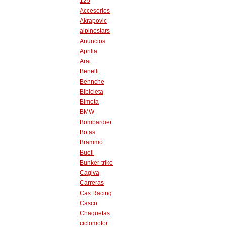
125
Accesorios
Akrapovic
alpinestars
Anuncios
Aprilia
Arai
Benelli
Bennche
Bibicleta
Bimota
BMW
Bombardier
Botas
Brammo
Buell
Bunker-trike
Cagiva
Carreras
Cas Racing
Casco
Chaquetas
ciclomotor