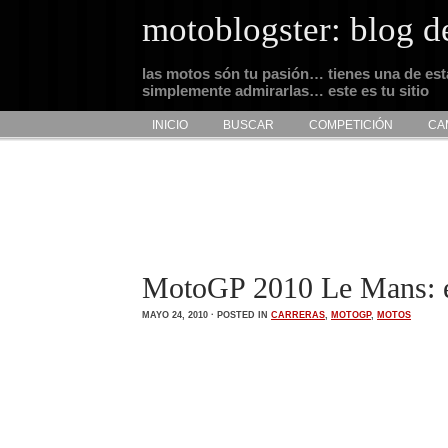
motoblogster: blog d
las motos són tu pasión… tienes una de es
simplemente admirarlas… este es tu sitio
INICIO
BUSCAR
COMPETICIÓN
CA
MotoGP 2010 Le Mans: e
MAYO 24, 2010 · POSTED IN
CARRERAS
,
MOTOGP
,
MOTOS