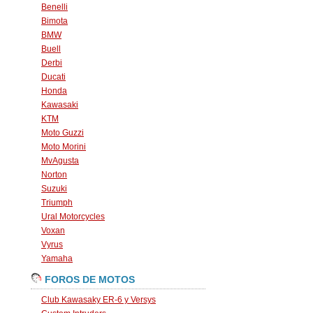
Benelli
Bimota
BMW
Buell
Derbi
Ducati
Honda
Kawasaki
KTM
Moto Guzzi
Moto Morini
MvAgusta
Norton
Suzuki
Triumph
Ural Motorcycles
Voxan
Vyrus
Yamaha
FOROS DE MOTOS
Club Kawasaky ER-6 y Versys