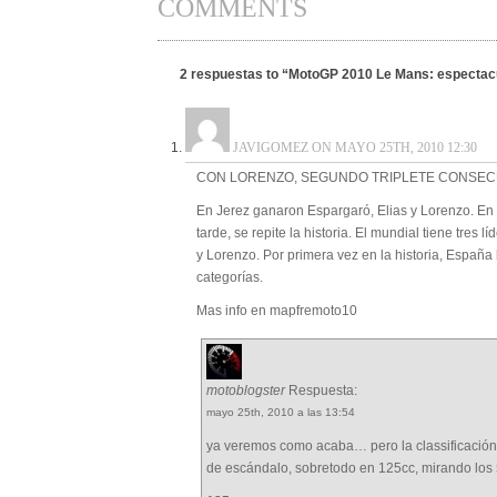
COMMENTS
2 respuestas to “MotoGP 2010 Le Mans: espectac
JAVIGOMEZ ON MAYO 25TH, 2010 12:30
CON LORENZO, SEGUNDO TRIPLETE CONSEC
En Jerez ganaron Espargaró, Elias y Lorenzo. E
tarde, se repite la historia. El mundial tiene tres l
y Lorenzo. Por primera vez en la historia, España 
categorías.
Mas info en mapfremoto10
motoblogster
Respuesta:
mayo 25th, 2010 a las 13:54
ya veremos como acaba… pero la classificación
de escándalo, sobretodo en 125cc, mirando los 5