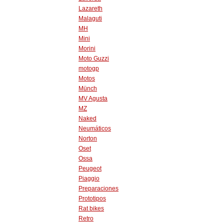
Lazareth
Malaguti
MH
Mini
Morini
Moto Guzzi
motogp
Motos
Münch
MV Agusta
MZ
Naked
Neumáticos
Norton
Oset
Ossa
Peugeot
Piaggio
Preparaciones
Prototipos
Rat bikes
Retro