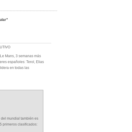
ular”
UTIVO
n Le Mans, 3 semanas más
íderes españoles: Terol, Elias
lidera en todas las
 del mundial también es
 primeros clasificados: