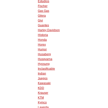
Estudios
Fischer
Gas Gas
Gilera
Givi
Guantes
Harley Davidson
Historia
Honda
Horex
Humor
Husaberg
Husqvarna
Hyosung
Inclasificable
Indian
Juegos
Kawasaki
KDD
Krauser
KTM
Kymco
Laverda