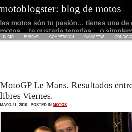
motoblogster: blog de motos
las motos són tu pasión… tienes una de 
motos… te gustaria tenerlas… o simple
INICIO
BUSCAR
COMPETICIÓN
CAMISETAS
CONDICI
admirarlas… este es tu sitio
MotoGP Le Mans. Resultados entr
libres Viernes.
MAYO 21, 2010 · POSTED IN
MOTOS