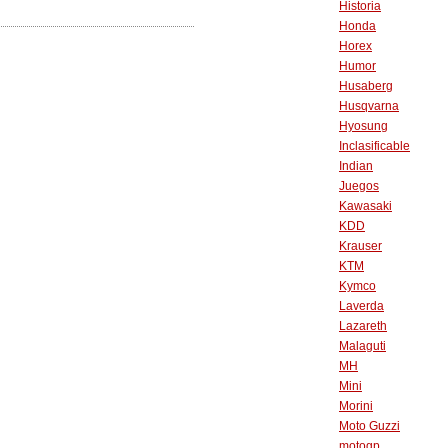
Historia
Honda
Horex
Humor
Husaberg
Husqvarna
Hyosung
Inclasificable
Indian
Juegos
Kawasaki
KDD
Krauser
KTM
Kymco
Laverda
Lazareth
Malaguti
MH
Mini
Morini
Moto Guzzi
motogp