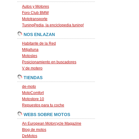
Autos y Motores
Foro Club BMW
Mototransporte
TuningPedia, la enciclopedia tuning!
NOS ENLAZAN
Habitante de la Red
Mitjalluna
Motosles
Posicionamiento en buscadores
V de motero
TIENDAS
de-moto
MotoComfort
Motostore 10
Repuestos para tu coche
WEBS SOBRE MOTOS
An European Motorcycle Magazine
Blog de motos
DeMotos