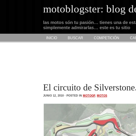
motoblogster: blog d
las motos són tu pasión… tienes una de es
simplemente admirarlas… este es tu sitio
INICIO
BUSCAR
COMPETICIÓN
CA
El circuito de Silverston
JUNIO 12, 2010 · POSTED IN
MOTOGP
,
MOTOS