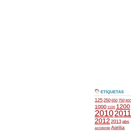
ETIQUETAS
125
250
650
750
80
1200
1000
1100
2010
201
2012
2013
abs
Aprilia
accidente