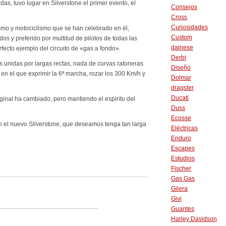
as, tuvo lugar en Silverstone el primer evento, el
Consejos
Cross
Curiosidades
mo y motociclismo que se han celebrado en él,
Custom
s y preferido por multitud de pilotos de todas las
dainese
ecto ejemplo del circuito de «gas a fondo».
Derbi
s unidas por largas rectas, nada de curvas ratoneras
Diseño
 en el que exprimir la 6ª marcha, rozar los 300 Km/h y
Dolmar
dragster
Ducati
iginal ha cambiado, pero mantiendo el espiritu del
Duss
Ecosse
n el nuevo Silverstone, que deseamos tenga tan larga
Eléctricas
Enduro
Escapes
Estudios
Fischer
Gas Gas
Gilera
Givi
Guantes
Harley Davidson