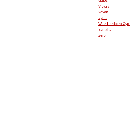
viajes
Victory
Voxan
Vyrus
Walz Hardcore Cycl
Yamaha
Zero