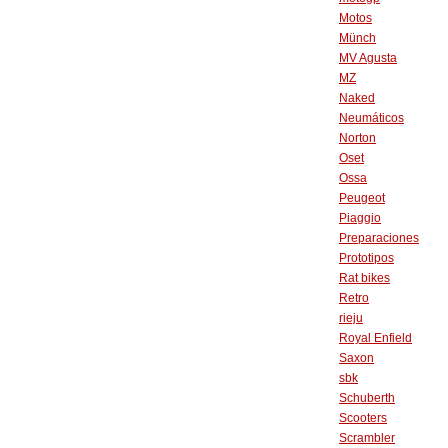
Motos
Münch
MV Agusta
MZ
Naked
Neumáticos
Norton
Oset
Ossa
Peugeot
Piaggio
Preparaciones
Prototipos
Rat bikes
Retro
rieju
Royal Enfield
Saxon
sbk
Schuberth
Scooters
Scrambler