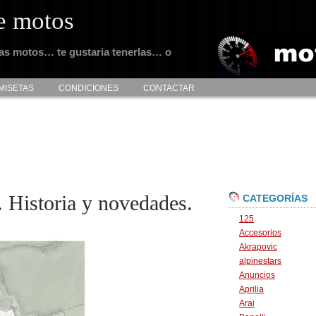
e motos
tas motos… te gustaria tenerlas… o
MISETAS
CONDICIONES
CONTACTAR
e. Historia y novedades.
CATEGORÍAS
125
Accesorios
Akrapovic
alpinestars
Anuncios
Aprilia
Arai