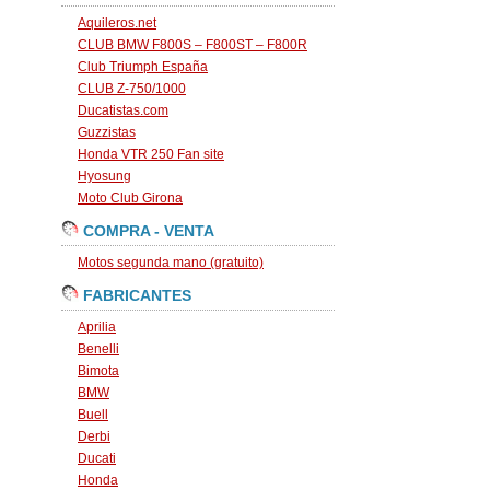
Aquileros.net
CLUB BMW F800S – F800ST – F800R
Club Triumph España
CLUB Z-750/1000
Ducatistas.com
Guzzistas
Honda VTR 250 Fan site
Hyosung
Moto Club Girona
COMPRA - VENTA
Motos segunda mano (gratuito)
FABRICANTES
Aprilia
Benelli
Bimota
BMW
Buell
Derbi
Ducati
Honda