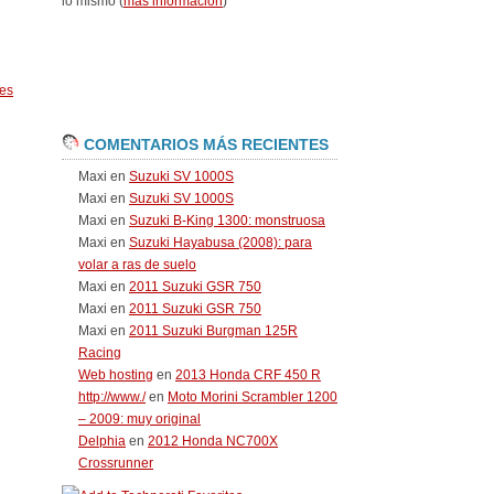
lo mismo (
más información
)
es
COMENTARIOS MÁS RECIENTES
Maxi
en
Suzuki SV 1000S
Maxi
en
Suzuki SV 1000S
Maxi
en
Suzuki B-King 1300: monstruosa
Maxi
en
Suzuki Hayabusa (2008): para
volar a ras de suelo
Maxi
en
2011 Suzuki GSR 750
Maxi
en
2011 Suzuki GSR 750
Maxi
en
2011 Suzuki Burgman 125R
Racing
Web hosting
en
2013 Honda CRF 450 R
http://www./
en
Moto Morini Scrambler 1200
– 2009: muy original
Delphia
en
2012 Honda NC700X
Crossrunner