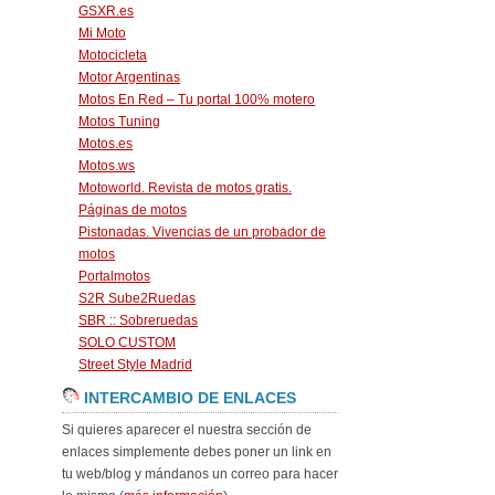
GSXR.es
Mi Moto
Motocicleta
Motor Argentinas
Motos En Red – Tu portal 100% motero
Motos Tuning
Motos.es
Motos.ws
Motoworld. Revista de motos gratis.
Páginas de motos
Pistonadas. Vivencias de un probador de
motos
Portalmotos
S2R Sube2Ruedas
SBR :: Sobreruedas
SOLO CUSTOM
Street Style Madrid
INTERCAMBIO DE ENLACES
Si quieres aparecer el nuestra sección de
enlaces simplemente debes poner un link en
tu web/blog y mándanos un correo para hacer