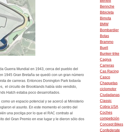
Benelli
Bennche
Bibicleta
Bimota
BMW
Bombardier
Botas
Brammo
Buell
Bunker-trike
Cagiva
Carreras
da Guerra Mundial en 1943, cerca del pueblo del
Cas Racing
 en 1945 Gran Bretaña se quedó con un gran número
Casco
ista de carreras. Entonces Donington Park todavía
Chaquetas
s, el circuito de Brooklands había sido vendido,
ciclomotor
ands Hatch estaba poco desarrollados.
Ciudadanas
Classic
 como un espacio potencial y se acercó al Ministerio
Cobra USA
eglaron el asunto. En este momento el centro del
Coches
bién una pocilga por lo que el RAC contrato al
competición
ito del Gran Premio en ese lugar y le dieron sólo dos
Concept Bikes
Confederate