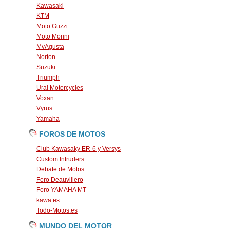
Kawasaki
KTM
Moto Guzzi
Moto Morini
MvAgusta
Norton
Suzuki
Triumph
Ural Motorcycles
Voxan
Vyrus
Yamaha
FOROS DE MOTOS
Club Kawasaky ER-6 y Versys
Custom Intruders
Debate de Motos
Foro Deauvillero
Foro YAMAHA MT
kawa.es
Todo-Motos.es
MUNDO DEL MOTOR