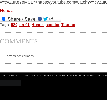
v=cvZuKe7eMSE">https://youtube.com/watch?v=cvZ
Honda
Tags:
680
,
dn-01
,
Honda
,
scooter
,
Touring
COMMENTS
Comentarios cerrados
COPYRIGHT © 2026 ·
MOTOBLOGSTER: BLOG DE MOTOS
·
THEME DESIGNED BY WPTHE