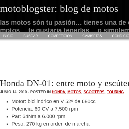
motoblogster: blog de motos
las motos són tu pasión… tienes una de 
motos… te gustaria tenerlas… o simple
INICIO
BUSCAR
COMPETICIÓN
CAMISETAS
CONDICI
admirarlas… este es tu sitio
Honda DN-01: entre moto y escúte
JUNIO 14, 2010 · POSTED IN
HONDA
,
MOTOS
,
SCOOTERS
,
TOURING
Motor: bicilindrico en V 52º de 680cc
Potencia: 60 CV a 7.500 rpm
Par: 64Nm a 6.000 rpm
Peso: 270 kg en orden de marcha