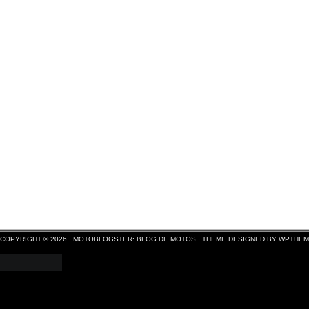
COPYRIGHT © 2026 ·
MOTOBLOGSTER: BLOG DE MOTOS
·
THEME DESIGNED BY WPTHE