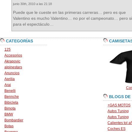
junio 30th, 2010 a las 21:18
Puede que le cueste en las primeras carreras… pero es que
Valentino es mucho Valentino… no por el campeonato… pero si
para el espectáculo…
CATEGORÍAS
CAMISETA
125
Accesorios
Akrapovic
alpinestars
Anuncios
Aprilia
Arai
Con
Benelli
BLOGS DE
Bennche
Bibicleta
+GAS MOTOS
Bimota
Autos Tuning
BMW
Autos Tuning
Bombardier
Calientes tol a
Botas
Coches ES