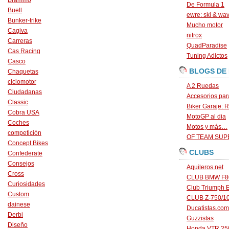
Brammo
De Formula 1
Buell
ewre: ski & wa
Bunker-trike
Mucho motor
Cagiva
nitrox
Carreras
QuadParadise
Cas Racing
Tuning Adictos
Casco
BLOGS DE
Chaquetas
ciclomotor
A 2 Ruedas
Ciudadanas
Accesorios par
Classic
Biker Garaje: R
Cobra USA
MotoGP al dia
Coches
Motos y más…
competición
OF TEAM SU
Concept Bikes
CLUBS
Confederate
Consejos
Aquileros.net
Cross
CLUB BMW F80
Curiosidades
Club Triumph 
Custom
CLUB Z-750/1
dainese
Ducatistas.com
Derbi
Guzzistas
Diseño
Honda VTR 250