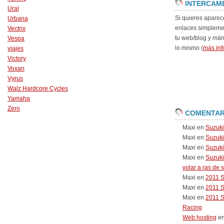
INTERCAM
Ural
Si quieres aparec
Urbana
enlaces simpleme
Vectrix
tu web/blog y má
Vespa
lo mismo (
más inf
viajes
Victory
Voxan
Vyrus
Walz Hardcore Cycles
Yamaha
Zero
COMENTAR
Maxi
en
Suzuk
Maxi
en
Suzuk
Maxi
en
Suzuki
Maxi
en
Suzuki
volar a ras de 
Maxi
en
2011 
Maxi
en
2011 
Maxi
en
2011 
Racing
Web hosting
e