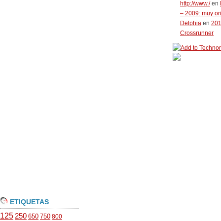
http://www./
en
– 2009: muy or
Delphia
en
20
Crossrunner
ETIQUETAS
125
250
650
750
800