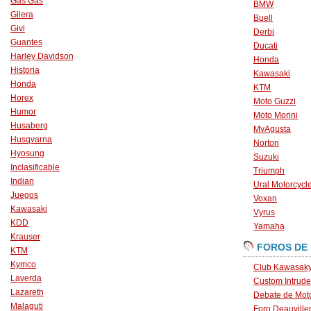
Gas Gas
BMW
Gilera
Buell
Givi
Derbi
Guantes
Ducati
Harley Davidson
Honda
Historia
Kawasaki
Honda
KTM
Horex
Moto Guzzi
Humor
Moto Morini
Husaberg
MvAgusta
Husqvarna
Norton
Hyosung
Suzuki
Inclasificable
Triumph
Indian
Ural Motorcycl
Juegos
Voxan
Kawasaki
Vyrus
KDD
Yamaha
Krauser
FOROS DE
KTM
Kymco
Club Kawasaky
Laverda
Custom Intrude
Lazareth
Debate de Mot
Malaguti
Foro Deauville