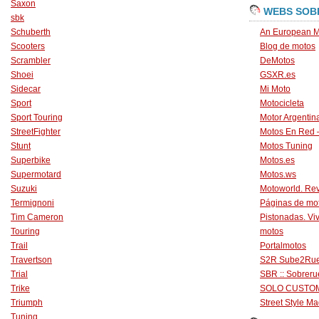
Saxon
WEBS SOB
sbk
Schuberth
An European M
Scooters
Blog de motos
Scrambler
DeMotos
Shoei
GSXR.es
Sidecar
Mi Moto
Sport
Motocicleta
Sport Touring
Motor Argentin
StreetFighter
Motos En Red 
Stunt
Motos Tuning
Superbike
Motos.es
Supermotard
Motos.ws
Suzuki
Motoworld. Revi
Termignoni
Páginas de mo
Tim Cameron
Pistonadas. Vi
Touring
motos
Trail
Portalmotos
Travertson
S2R Sube2Ru
Trial
SBR :: Sobrer
Trike
SOLO CUSTO
Triumph
Street Style Ma
Tuning