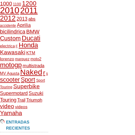
1200
1000
1100
2010
2011
2012
2013
abs
Aprilia
accidente
bicilindrica
BMW
Ducati
Custom
Honda
electrica
F
Kawasaki
KTM
lorenzo
moto2
marquez
motogp
multistrada
Naked
r
MV Agusta
s
scooter
Sport
Sport
Superbike
Touring
Supermotard
Suzuki
Touring
Trail
Triumph
video
videos
Yamaha
ENTRADAS
RECIENTES