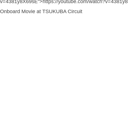
v=4381y8X69sE">https://youtube.com/watch?v=4381y
Onboard Movie at TSUKUBA Circuit