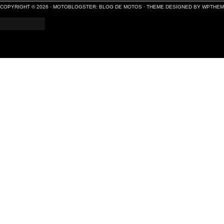
COPYRIGHT © 2026 ·
MOTOBLOGSTER: BLOG DE MOTOS
·
THEME DESIGNED BY WPTHE