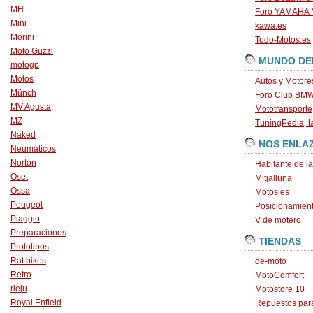
MH
Foro YAMAHA
Mini
kawa.es
Morini
Todo-Motos.es
Moto Guzzi
MUNDO DE
motogp
Motos
Autos y Motore
Münch
Foro Club BM
MV Agusta
Mototransporte
MZ
TuningPedia, la
Naked
NOS ENLA
Neumáticos
Norton
Habitante de l
Oset
Mitjalluna
Ossa
Motosles
Peugeot
Posicionamien
Piaggio
V de motero
Preparaciones
TIENDAS
Prototipos
Rat bikes
de-moto
Retro
MotoComfort
rieju
Motostore 10
Royal Enfield
Repuestos para