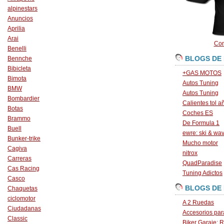
alpinestars
Anuncios
Aprilia
Arai
Con
Benelli
BLOGS DE
Bennche
Bibicleta
+GAS MOTOS
Bimota
Autos Tuning
BMW
Autos Tuning
Bombardier
Calientes tol a
Botas
Coches ES
Brammo
De Formula 1
Buell
ewre: ski & wa
Bunker-trike
Mucho motor
Cagiva
nitrox
Carreras
QuadParadise
Cas Racing
Tuning Adictos
Casco
BLOGS DE
Chaquetas
ciclomotor
A 2 Ruedas
Ciudadanas
Accesorios par
Classic
Biker Garaje: R