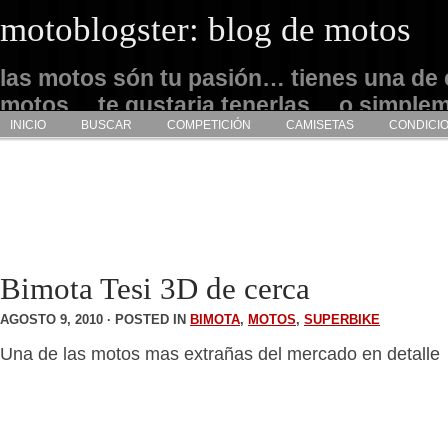
motoblogster: blog de motos
las motos són tu pasión… tienes una de 
motos… te gustaria tenerlas… o simple
INICIO
BUSCAR
COMPETICIÓN
CAMISETAS
CONDICI
admirarlas… este es tu sitio
Bimota Tesi 3D de cerca
AGOSTO 9, 2010 · POSTED IN
BIMOTA
,
MOTOS
,
SUPERBIKE
Una de las motos mas extrañas del mercado en detalle