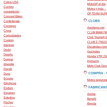
Cobra USA
MotoGP al dia
Coches
Motos y más…
competición
OF TEAM SU
Concept Bikes
CLUBS
Confederate
Consejos
Aquileros.net
Cross
CLUB BMW F80
Curiosidades
Club Triumph 
Custom
CLUB Z-750/1
dainese
Ducatistas.com
Derbi
Guzzistas
Diseño
Honda VTR 250
Dolmar
Hyosung
dragster
Moto Club Gir
Ducati
COMPRA - 
Duss
Ecosse
Motos segunda 
Eléctricas
FABRICAN
Enduro
Escapes
Aprilia
Estudios
Benelli
Fischer
Bimota