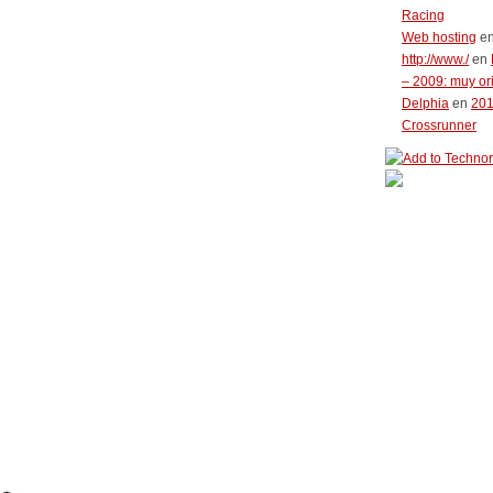
Racing
Web hosting
e
http://www./
en
– 2009: muy or
Delphia
en
20
Crossrunner