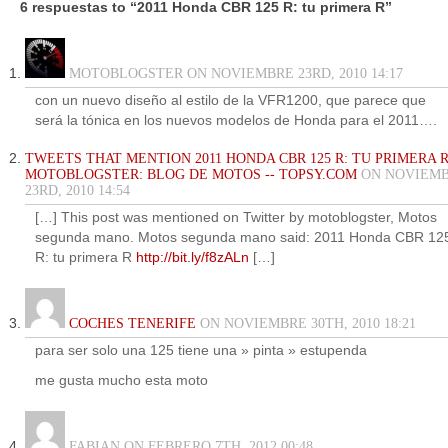
6 respuestas to “2011 Honda CBR 125 R: tu primera R”
MOTOBLOGSTER ON NOVIEMBRE 23RD, 2010 14:17
con un nuevo diseño al estilo de la VFR1200, que parece que
será la tónica en los nuevos modelos de Honda para el 2011….
TWEETS THAT MENTION 2011 HONDA CBR 125 R: TU PRIMERA R
MOTOBLOGSTER: BLOG DE MOTOS -- TOPSY.COM
ON NOVIEM
23RD, 2010 14:54
[…] This post was mentioned on Twitter by motoblogster, Motos
segunda mano. Motos segunda mano said: 2011 Honda CBR 12
R: tu primera R
http://bit.ly/f8zALn
[…]
COCHES TENERIFE
ON NOVIEMBRE 30TH, 2010 18:21
para ser solo una 125 tiene una » pinta » estupenda
me gusta mucho esta moto
FABIAN ON FEBRERO 7TH, 2012 00:48