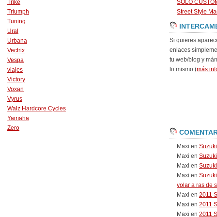
Trike
SOLO CUSTO
Triumph
Street Style Ma
Tuning
INTERCAM
Ural
Si quieres aparec
Urbana
enlaces simpleme
Vectrix
tu web/blog y má
Vespa
lo mismo (
más inf
viajes
Victory
Voxan
Vyrus
Walz Hardcore Cycles
Yamaha
Zero
COMENTAR
Maxi
en
Suzuk
Maxi
en
Suzuk
Maxi
en
Suzuki
Maxi
en
Suzuki
volar a ras de 
Maxi
en
2011 
Maxi
en
2011 
Maxi
en
2011 