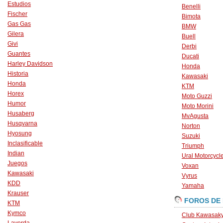
Estudios
Benelli
Fischer
Bimota
Gas Gas
BMW
Gilera
Buell
Givi
Derbi
Guantes
Ducati
Harley Davidson
Honda
Historia
Kawasaki
Honda
KTM
Horex
Moto Guzzi
Humor
Moto Morini
Husaberg
MvAgusta
Husqvarna
Norton
Hyosung
Suzuki
Inclasificable
Triumph
Indian
Ural Motorcycl
Juegos
Voxan
Kawasaki
Vyrus
KDD
Yamaha
Krauser
FOROS DE
KTM
Kymco
Club Kawasaky