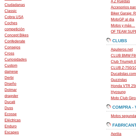
A 2 Ruedas
Ciudadanas
Accesorios par
Classic
Biker Garaje: R
Cobra USA
MotoGP al dia
Coches
Motos y más…
competición
OF TEAM SU
Concept Bikes
CLUBS
Confederate
Consejos
Aquileros.net
Cross
CLUB BMW F80
Curiosidades
Club Triumph 
Custom
CLUB Z-750/1
dainese
Ducatistas.com
Derbi
Guzzistas
Diseño
Honda VTR 250
Dolmar
Hyosung
dragster
Moto Club Gir
Ducati
COMPRA - 
Duss
Ecosse
Motos segunda 
Eléctricas
FABRICAN
Enduro
Escapes
Aprilia