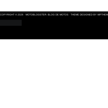
COPYRIGHT © 2026 ·
MOTOBLOGSTER: BLOG DE MOTOS
·
THEME DESIGNED BY WPTHE