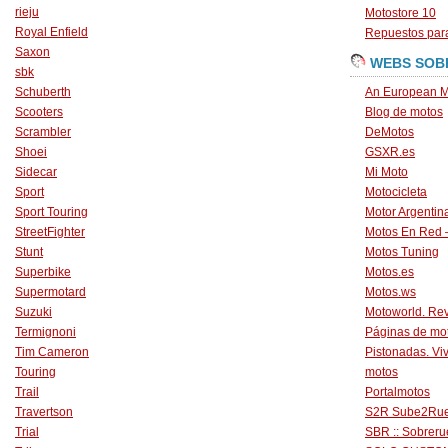
rieju
Motostore 10
Royal Enfield
Repuestos para
Saxon
WEBS SOB
sbk
Schuberth
An European M
Scooters
Blog de motos
Scrambler
DeMotos
Shoei
GSXR.es
Sidecar
Mi Moto
Sport
Motocicleta
Sport Touring
Motor Argentin
StreetFighter
Motos En Red 
Stunt
Motos Tuning
Superbike
Motos.es
Supermotard
Motos.ws
Suzuki
Motoworld. Revi
Termignoni
Páginas de mo
Tim Cameron
Pistonadas. Vi
Touring
motos
Trail
Portalmotos
Travertson
S2R Sube2Ru
Trial
SBR :: Sobrer