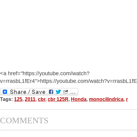
<a href="https://youtube.com/watch?
v=rrasbL1fEr4">https://youtube.com/watch?v=rrasbL1f
Tags:
125
,
2011
,
cbr
,
cbr 125R
,
Honda
,
monocilindrica
,
r
COMMENTS