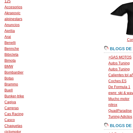
125
Accesorios
Akrapovic
alpinestars
Anuncios
Aprilia
Arai
Con
Benelli
BLOGS DE
Bennche
Bibicleta
+GAS MOTOS
Bimota
Autos Tuning
BMW
Autos Tuning
Bombardier
Calientes tol a
Botas
Coches ES
Brammo
De Formula 1
Buell
ewre: ski & wa
Bunker-trike
Mucho motor
Cagiva
nitrox
Carreras
QuadParadise
Cas Racing
Tuning Adictos
Casco
BLOGS DE
Chaquetas
ciclomotor