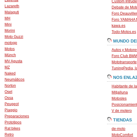
Laverda
Custom Intrude
Lazareth
Debate de Mot
Malaguti
Foro Deauville
MH
Foro YAMAHA
Mini
kawa.es
Morini
Todo-Motos.es
Moto Guzzi
MUNDO DE
motogp
Motos
Autos y Motore
Münch
Foro Club BM
MV Agusta
Mototransporte
MZ
TuningPedia, la
Naked
NOS ENLA
Neumáticos
Norton
Habitante de l
Oset
Mitjalluna
Ossa
Motosles
Peugeot
Posicionamien
Piaggio
V de motero
Preparaciones
TIENDAS
Prototipos
Rat bikes
de-moto
Retro
MotoComfort