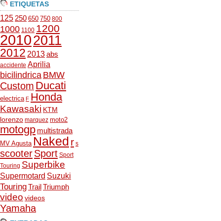
ETIQUETAS
125
250
650
750
800
1200
1000
1100
2010
2011
2012
2013
abs
Aprilia
accidente
bicilindrica
BMW
Ducati
Custom
Honda
electrica
F
Kawasaki
KTM
lorenzo
moto2
marquez
motogp
multistrada
Naked
r
MV Agusta
s
scooter
Sport
Sport
Superbike
Touring
Supermotard
Suzuki
Touring
Trail
Triumph
video
videos
Yamaha