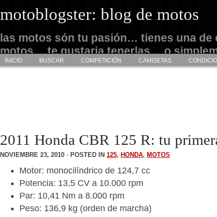
motoblogster: blog de motos
las motos són tu pasión… tienes una de 
motos… te gustaria tenerlas… o simple
INICIO
BUSCAR
COMPETICIÓN
CAMISETAS
CONDICI
admirarlas… este es tu sitio
2011 Honda CBR 125 R: tu primer
NOVIEMBRE 23, 2010 · POSTED IN
125
,
HONDA
,
MOTOS
Motor: monocilíndrico de 124,7 cc
Potencia: 13,5 CV a 10.000 rpm
Par: 10,41 Nm a 8.000 rpm
Peso: 136,9 kg (orden de marcha)