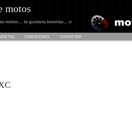
e motos
tas motos… te gustaria tenerlas… o
MISETAS
CONDICIONES
CONTACTAR
 XC