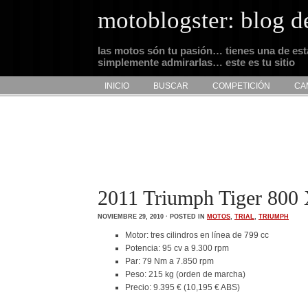
motoblogster: blog d
las motos són tu pasión… tienes una de es
simplemente admirarlas… este es tu sitio
INICIO
BUSCAR
COMPETICIÓN
CA
2011 Triumph Tiger 800
NOVIEMBRE 29, 2010 · POSTED IN
MOTOS
,
TRIAL
,
TRIUMPH
Motor: tres cilindros en línea de 799 cc
Potencia: 95 cv a 9.300 rpm
Par: 79 Nm a 7.850 rpm
Peso: 215 kg (orden de marcha)
Precio: 9.395 € (10,195 € ABS)