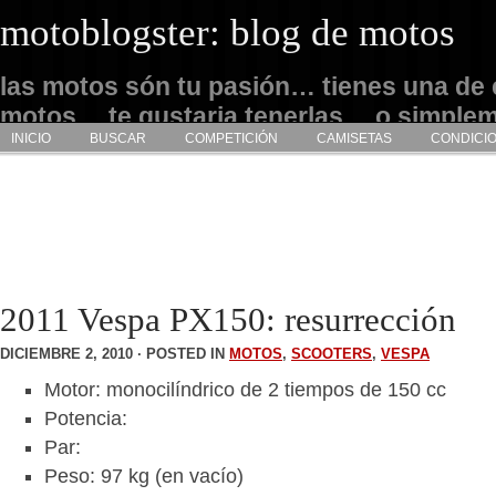
motoblogster: blog de motos
las motos són tu pasión… tienes una de 
motos… te gustaria tenerlas… o simple
INICIO
BUSCAR
COMPETICIÓN
CAMISETAS
CONDICI
admirarlas… este es tu sitio
2011 Vespa PX150: resurrección
DICIEMBRE 2, 2010 · POSTED IN
MOTOS
,
SCOOTERS
,
VESPA
Motor: monocilíndrico de 2 tiempos de 150 cc
Potencia:
Par:
Peso: 97 kg (en vacío)