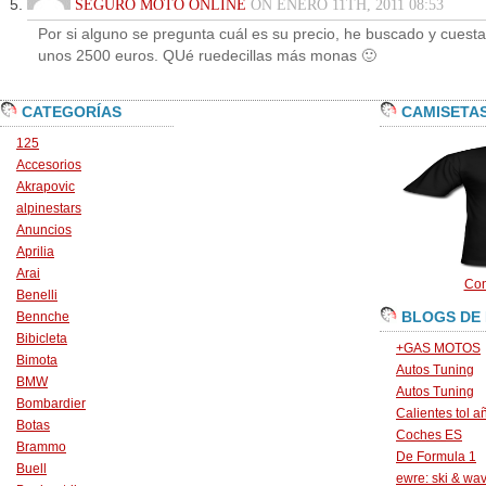
SEGURO MOTO ONLINE
ON ENERO 11TH, 2011 08:53
Por si alguno se pregunta cuál es su precio, he buscado y cuesta
unos 2500 euros. QUé ruedecillas más monas 🙂
CATEGORÍAS
CAMISETA
125
Accesorios
Akrapovic
alpinestars
Anuncios
Aprilia
Arai
Con
Benelli
BLOGS DE
Bennche
Bibicleta
+GAS MOTOS
Bimota
Autos Tuning
BMW
Autos Tuning
Bombardier
Calientes tol a
Botas
Coches ES
Brammo
De Formula 1
Buell
ewre: ski & wa