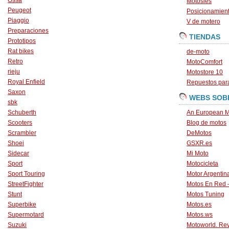
Ossa
Motosles
Peugeot
Posicionamien
Piaggio
V de motero
Preparaciones
TIENDAS
Prototipos
Rat bikes
de-moto
Retro
MotoComfort
rieju
Motostore 10
Royal Enfield
Repuestos para
Saxon
WEBS SOB
sbk
Schuberth
An European M
Scooters
Blog de motos
Scrambler
DeMotos
Shoei
GSXR.es
Sidecar
Mi Moto
Sport
Motocicleta
Sport Touring
Motor Argentin
StreetFighter
Motos En Red 
Stunt
Motos Tuning
Superbike
Motos.es
Supermotard
Motos.ws
Suzuki
Motoworld. Revi