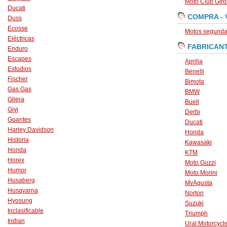
Moto Club Gir
Ducati
COMPRA - 
Duss
Ecosse
Motos segunda 
Eléctricas
FABRICAN
Enduro
Escapes
Aprilia
Estudios
Benelli
Fischer
Bimota
Gas Gas
BMW
Gilera
Buell
Givi
Derbi
Guantes
Ducati
Harley Davidson
Honda
Historia
Kawasaki
Honda
KTM
Horex
Moto Guzzi
Humor
Moto Morini
Husaberg
MvAgusta
Husqvarna
Norton
Hyosung
Suzuki
Inclasificable
Triumph
Indian
Ural Motorcycl