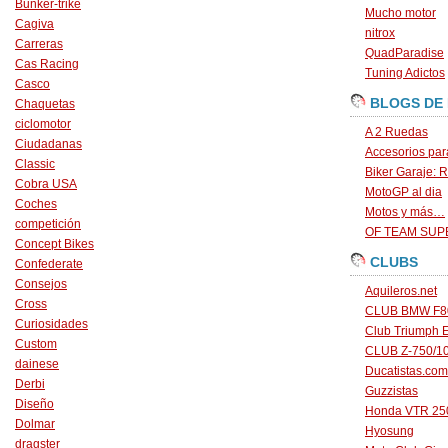
Bunker-trike
Mucho motor
Cagiva
nitrox
Carreras
QuadParadise
Cas Racing
Tuning Adictos
Casco
BLOGS DE
Chaquetas
ciclomotor
A 2 Ruedas
Ciudadanas
Accesorios par
Classic
Biker Garaje: R
Cobra USA
MotoGP al dia
Coches
Motos y más…
competición
OF TEAM SU
Concept Bikes
CLUBS
Confederate
Consejos
Aquileros.net
Cross
CLUB BMW F80
Curiosidades
Club Triumph 
Custom
CLUB Z-750/1
dainese
Ducatistas.com
Derbi
Guzzistas
Diseño
Honda VTR 250
Dolmar
Hyosung
dragster