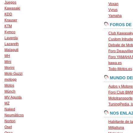
Juegos
Voxan
Kawasaki
Vyrus
KDD
Yamaha
Krauser
FOROS DE
KTM
Kymco
Club Kawasaky
Laverda
Custom Intrude
Lazareth
Debate de Mot
Malaguti
Foro Deauville
MH
Foro YAMAHA
Mini
kawa.es
Morini
Todo-Motos.es
Moto Guzzi
MUNDO DE
motogp
Motos
Autos y Motore
Münch
Foro Club BM
MV Agusta
Mototransporte
MZ
TuningPedia, la
Naked
NOS ENLA
Neumáticos
Norton
Habitante de l
Oset
Mitjalluna