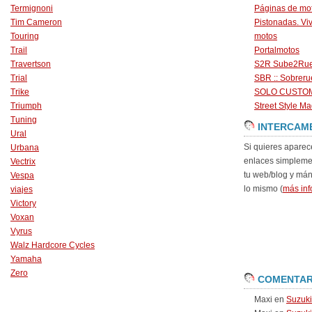
Termignoni
Páginas de mo
Tim Cameron
Pistonadas. Vi
Touring
motos
Trail
Portalmotos
Travertson
S2R Sube2Ru
Trial
SBR :: Sobrer
Trike
SOLO CUSTO
Triumph
Street Style Ma
Tuning
INTERCAM
Ural
Si quieres aparec
Urbana
enlaces simpleme
Vectrix
tu web/blog y má
Vespa
lo mismo (
más inf
viajes
Victory
Voxan
Vyrus
Walz Hardcore Cycles
Yamaha
Zero
COMENTAR
Maxi
en
Suzuk