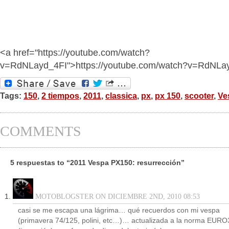
<a href="https://youtube.com/watch?
v=RdNLayd_4FI">https://youtube.com/watch?v=RdNLa
Tags:
150
,
2 tiempos
,
2011
,
classica
,
px
,
px 150
,
scooter
,
Ve
COMMENTS
5 respuestas to “2011 Vespa PX150: resurrección”
MOTOBLOGSTER ON DICIEMBRE 2ND, 2010 08:53
casi se me escapa una lágrima… qué recuerdos con mi vespa
(primavera 74/125, polini, etc…)… actualizada a la norma EURO