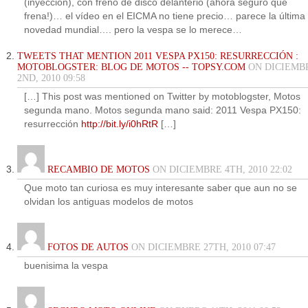
(inyección), con freno de disco delanterio (ahora seguro que
frena!)… el vídeo en el EICMA no tiene precio… parece la última
novedad mundial…. pero la vespa se lo merece…
TWEETS THAT MENTION 2011 VESPA PX150: RESURRECCIÓN :
MOTOBLOGSTER: BLOG DE MOTOS -- TOPSY.COM
ON DICIEMB
2ND, 2010 09:58
[…] This post was mentioned on Twitter by motoblogster, Motos
segunda mano. Motos segunda mano said: 2011 Vespa PX150:
resurrección
http://bit.ly/i0hRtR
[…]
RECAMBIO DE MOTOS
ON DICIEMBRE 4TH, 2010 22:02
Que moto tan curiosa es muy interesante saber que aun no se
olvidan los antiguas modelos de motos
FOTOS DE AUTOS
ON DICIEMBRE 27TH, 2010 07:47
buenisima la vespa