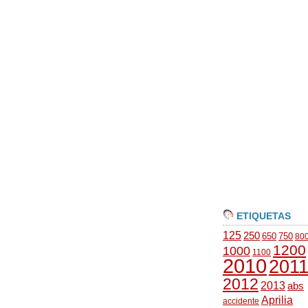
ETIQUETAS
125
250
650
750
80
1200
1000
1100
2010
201
2012
2013
abs
Aprilia
accidente