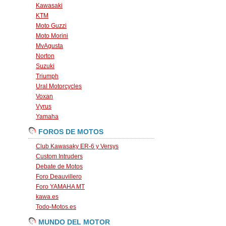
Kawasaki
KTM
Moto Guzzi
Moto Morini
MvAgusta
Norton
Suzuki
Triumph
Ural Motorcycles
Voxan
Vyrus
Yamaha
FOROS DE MOTOS
Club Kawasaky ER-6 y Versys
Custom Intruders
Debate de Motos
Foro Deauvillero
Foro YAMAHA MT
kawa.es
Todo-Motos.es
MUNDO DEL MOTOR