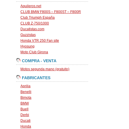
Aquileros.net
CLUB BMW F800S – F800ST – F800R
Club Triumph España
CLUB Z-750/1000
Ducatistas.com
Guzzistas
Honda VTR 250 Fan site
Hyosung
Moto Club Girona
COMPRA - VENTA
Motos segunda mano (gratuito)
FABRICANTES
Aprilia
Benelli
Bimota
BMW
Buell
Derbi
Ducati
Honda