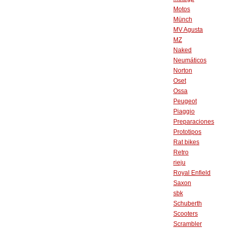
Motos
Münch
MV Agusta
MZ
Naked
Neumáticos
Norton
Oset
Ossa
Peugeot
Piaggio
Preparaciones
Prototipos
Rat bikes
Retro
rieju
Royal Enfield
Saxon
sbk
Schuberth
Scooters
Scrambler