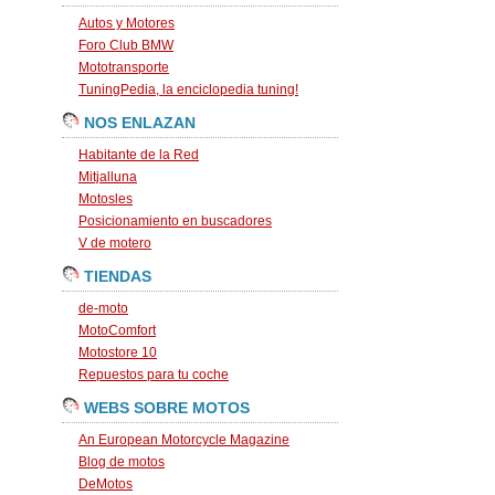
Autos y Motores
Foro Club BMW
Mototransporte
TuningPedia, la enciclopedia tuning!
NOS ENLAZAN
Habitante de la Red
Mitjalluna
Motosles
Posicionamiento en buscadores
V de motero
TIENDAS
de-moto
MotoComfort
Motostore 10
Repuestos para tu coche
WEBS SOBRE MOTOS
An European Motorcycle Magazine
Blog de motos
DeMotos