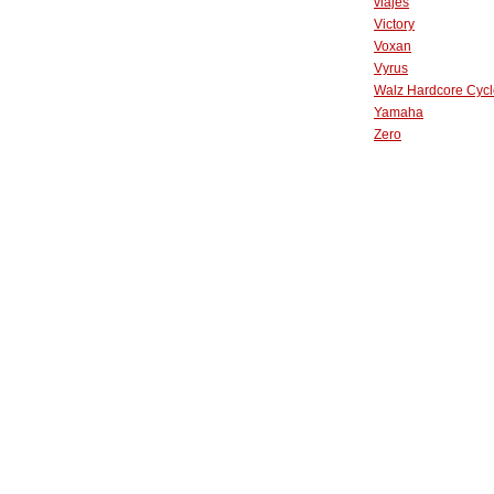
viajes
Victory
Voxan
Vyrus
Walz Hardcore Cycl
Yamaha
Zero