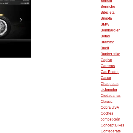
Benelli
Bennche
Bibicleta
Bimota
BMW
Bombardier
Botas
Brammo
Buell
Bunker-trike
Cagiva
Carreras
Cas Racing
Casco
Chaquetas
ciclomotor
Ciudadanas
Classic
Cobra USA
Coches
competición
Concept Bikes
Confederate