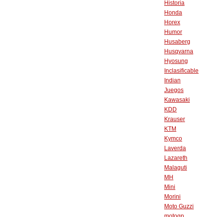
Historia
Honda
Horex
Humor
Husaberg
Husqvarna
Hyosung
Inclasificable
Indian
Juegos
Kawasaki
KDD
Krauser
KTM
Kymco
Laverda
Lazareth
Malaguti
MH
Mini
Morini
Moto Guzzi
motogp