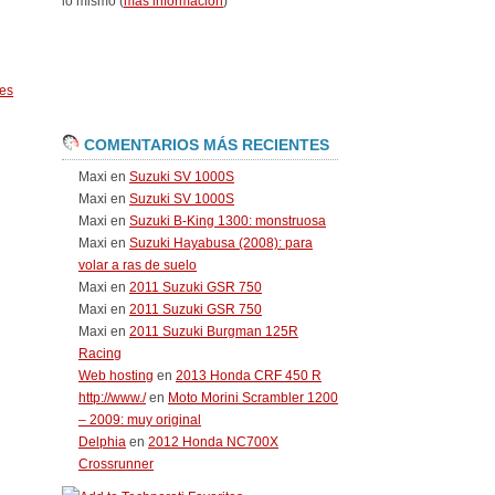
lo mismo (
más información
)
es
COMENTARIOS MÁS RECIENTES
Maxi
en
Suzuki SV 1000S
Maxi
en
Suzuki SV 1000S
Maxi
en
Suzuki B-King 1300: monstruosa
Maxi
en
Suzuki Hayabusa (2008): para
volar a ras de suelo
Maxi
en
2011 Suzuki GSR 750
Maxi
en
2011 Suzuki GSR 750
Maxi
en
2011 Suzuki Burgman 125R
Racing
Web hosting
en
2013 Honda CRF 450 R
http://www./
en
Moto Morini Scrambler 1200
– 2009: muy original
Delphia
en
2012 Honda NC700X
Crossrunner