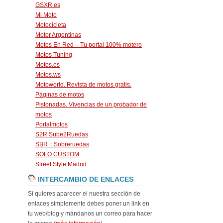
GSXR.es
Mi Moto
Motocicleta
Motor Argentinas
Motos En Red – Tu portal 100% motero
Motos Tuning
Motos.es
Motos.ws
Motoworld. Revista de motos gratis.
Páginas de motos
Pistonadas. Vivencias de un probador de
motos
Portalmotos
S2R Sube2Ruedas
SBR :: Sobreruedas
SOLO CUSTOM
Street Style Madrid
INTERCAMBIO DE ENLACES
Si quieres aparecer el nuestra sección de
enlaces simplemente debes poner un link en
tu web/blog y mándanos un correo para hacer