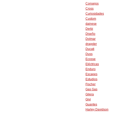
Consejos
Cross
Curiosidades
Custom
dainese
Derbi
Diseño
Dolmar
dragster
Ducati
Duss
Ecosse
Eléctricas
Enduro
Escapes
Estudios
Fischer
Gas Gas
Gilera
Givi
Guantes
Harley Davidson