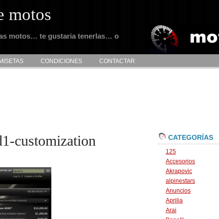
e motos
tas motos… te gustaria tenerlas… o
MISETAS
CONDICIONES
CONTACTAR
d1-customization
CATEGORÍAS
125
Accesorios
Akrapovic
alpinestars
Anuncios
Aprilia
Arai