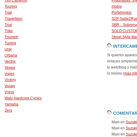
Tim Cameron
Pistonadas. Vi
Touring
motos
Trail
Portalmotos
Travertson
S2R Sube2Ru
Trial
SBR :: Sobrer
Trike
SOLO CUSTO
Triumph
Street Style Ma
Tuning
INTERCAM
Ural
Si quieres aparec
Urbana
enlaces simpleme
Vectrix
tu web/blog y má
Vespa
lo mismo (
más inf
viajes
Victory
Voxan
Vyrus
Walz Hardcore Cycles
Yamaha
Zero
COMENTAR
Maxi
en
Suzuk
Maxi
en
Suzuk
Maxi
en
Suzuki