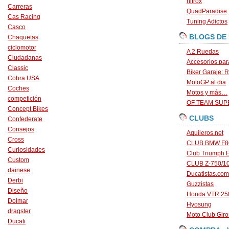
nitrox
Carreras
QuadParadise
Cas Racing
Tuning Adictos
Casco
BLOGS DE
Chaquetas
ciclomotor
A 2 Ruedas
Ciudadanas
Accesorios par
Classic
Biker Garaje: R
Cobra USA
MotoGP al dia
Coches
Motos y más…
competición
OF TEAM SU
Concept Bikes
CLUBS
Confederate
Consejos
Aquileros.net
Cross
CLUB BMW F80
Curiosidades
Club Triumph 
Custom
CLUB Z-750/1
dainese
Ducatistas.com
Derbi
Guzzistas
Diseño
Honda VTR 250
Dolmar
Hyosung
dragster
Moto Club Gir
Ducati