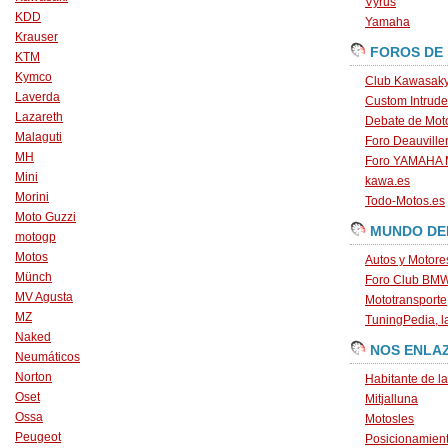
Vyrus
KDD
Yamaha
Krauser
FOROS DE
KTM
Kymco
Club Kawasaky
Laverda
Custom Intrude
Lazareth
Debate de Mot
Malaguti
Foro Deauville
MH
Foro YAMAHA
Mini
kawa.es
Morini
Todo-Motos.es
Moto Guzzi
MUNDO DE
motogp
Motos
Autos y Motore
Münch
Foro Club BM
MV Agusta
Mototransporte
MZ
TuningPedia, la
Naked
NOS ENLA
Neumáticos
Norton
Habitante de l
Oset
Mitjalluna
Ossa
Motosles
Peugeot
Posicionamien