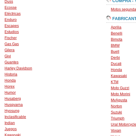
COMPRA - 
Duss
Ecosse
Motos segunda 
Eléctricas
FABRICAN
Enduro
Escapes
Aprilia
Estudios
Benelli
Fischer
Bimota
Gas Gas
BMW
Gilera
Buell
Givi
Derbi
Guantes
Ducati
Harley Davidson
Honda
Historia
Kawasaki
Honda
KTM
Horex
Moto Guzzi
Humor
Moto Morini
Husaberg
MvAgusta
Husqvarna
Norton
Hyosung
Suzuki
Inclasificable
Triumph
Indian
Ural Motorcycl
Juegos
Voxan
Kawasaki