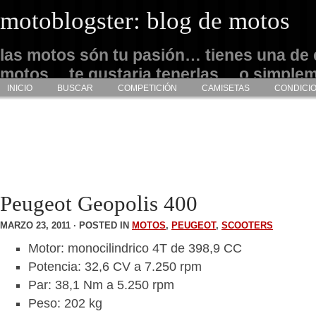
motoblogster: blog de motos
las motos són tu pasión… tienes una de 
motos… te gustaria tenerlas… o simple
INICIO
BUSCAR
COMPETICIÓN
CAMISETAS
CONDICI
admirarlas… este es tu sitio
Peugeot Geopolis 400
MARZO 23, 2011 · POSTED IN
MOTOS
,
PEUGEOT
,
SCOOTERS
Motor: monocilindrico 4T de 398,9 CC
Potencia: 32,6 CV a 7.250 rpm
Par: 38,1 Nm a 5.250 rpm
Peso: 202 kg