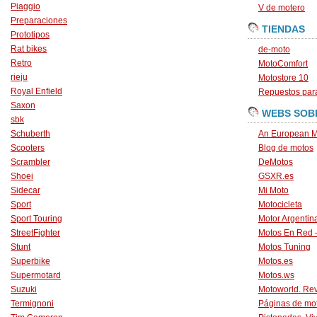
Piaggio
V de motero
Preparaciones
TIENDAS
Prototipos
Rat bikes
de-moto
Retro
MotoComfort
rieju
Motostore 10
Royal Enfield
Repuestos para
Saxon
WEBS SOB
sbk
Schuberth
An European M
Scooters
Blog de motos
Scrambler
DeMotos
Shoei
GSXR.es
Sidecar
Mi Moto
Sport
Motocicleta
Sport Touring
Motor Argentin
StreetFighter
Motos En Red 
Stunt
Motos Tuning
Superbike
Motos.es
Supermotard
Motos.ws
Suzuki
Motoworld. Revi
Termignoni
Páginas de mo