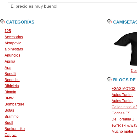
El precio es muy bueno!
CATEGORÍAS
CAMISETA
125
Accesorios
Akrapovic
alpinestars
Anuncios
Aprilia
Arai
Con
Benelli
BLOGS DE
Bennche
Bibicleta
+GAS MOTOS
Bimota
Autos Tuning
BMW
Autos Tuning
Bombardier
Calientes tol a
Botas
Coches ES
Brammo
De Formula 1
Buell
ewre: ski & wa
Bunker-trike
Mucho motor
Cagiva