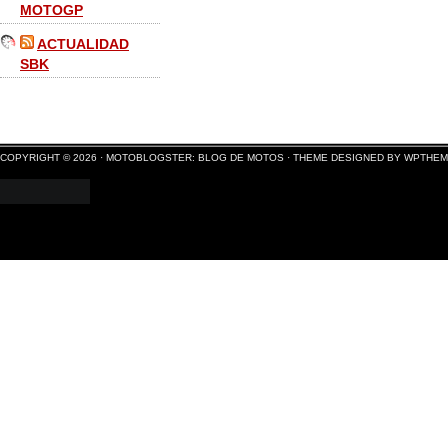
MOTOGP
ACTUALIDAD
SBK
COPYRIGHT © 2026 ·
MOTOBLOGSTER: BLOG DE MOTOS
·
THEME DESIGNED BY WPTHE