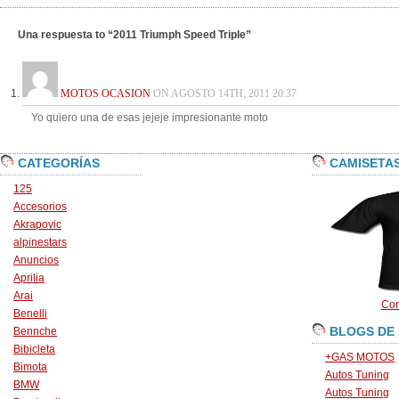
Una respuesta to “2011 Triumph Speed Triple”
MOTOS OCASION
ON AGOSTO 14TH, 2011 20:37
Yo quiero una de esas jejeje impresionante moto
CATEGORÍAS
CAMISETA
125
Accesorios
Akrapovic
alpinestars
Anuncios
Aprilia
Arai
Con
Benelli
BLOGS DE
Bennche
Bibicleta
+GAS MOTOS
Bimota
Autos Tuning
BMW
Autos Tuning