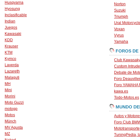
Husqvarna
Norton
Hyosung
Suzuki
Inclasificable
Triumph
Indian
Ural Motorcycl
Juegos
Voxan
Kawasaki
Vyrus
KDD
Yamaha
Krauser
FOROS DE
KTM
Kymco
Club Kawasaky
Laverda
Custom Intrude
Lazareth
Debate de Mot
Malaguti
Foro Deauville
MH
Foro YAMAHA
Mini
kawa.es
Morini
Todo-Motos.es
Moto Guzzi
MUNDO DE
motogp
Motos
Autos y Motore
Münch
Foro Club BM
MV Agusta
Mototransporte
MZ
TuningPedia, la