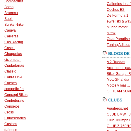
Bombardier
Calientes tol a
Botas
Coches ES
Brammo
De Formula 1
Buell
ewre: ski & wa
Bunker-trike
Mucho motor
Cagiva
nitrox
Carreras
QuadParadise
Cas Racing
Tuning Adictos
Casco
BLOGS DE
Chaquetas
ciclomotor
A 2 Ruedas
Ciudadanas
Accesorios par
Classic
Biker Garaje: R
Cobra USA
MotoGP al dia
Coches
Motos y más…
competición
OF TEAM SU
Concept Bikes
CLUBS
Confederate
Consejos
Aquileros.net
Cross
CLUB BMW F80
Curiosidades
Club Triumph 
Custom
CLUB Z-750/1
dainese