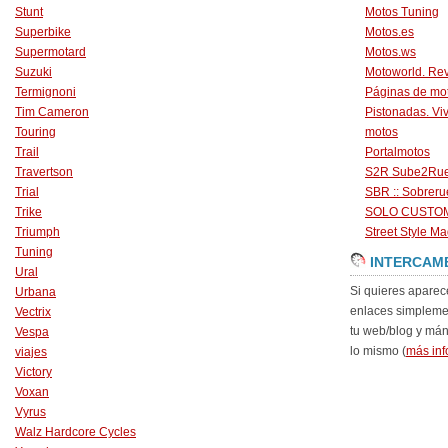
Stunt
Motos Tuning
Superbike
Motos.es
Supermotard
Motos.ws
Suzuki
Motoworld. Revi
Termignoni
Páginas de mo
Tim Cameron
Pistonadas. Vi
Touring
motos
Trail
Portalmotos
Travertson
S2R Sube2Ru
Trial
SBR :: Sobrer
Trike
SOLO CUSTO
Triumph
Street Style Ma
Tuning
INTERCAM
Ural
Si quieres aparec
Urbana
enlaces simpleme
Vectrix
tu web/blog y má
Vespa
lo mismo (
más inf
viajes
Victory
Voxan
Vyrus
Walz Hardcore Cycles