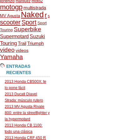
lorenzo
moto2
marquez
motogp
multistrada
Naked
r
MV Agusta
s
scooter
Sport
Sport
Superbike
Touring
Supermotard
Suzuki
Touring
Trail
Triumph
video
videos
Yamaha
ENTRADAS
RECIENTES
2013 Honda CB500X: te
lo pone fácil
2013 Ducati Diavel
Strada: músculo rutero
2013 MV Agusta Rivale
800: entre la streetfighter y
la hypermotard
2013 Honda CB 1100:
todo una clásica
2013 Honda CRF 450 R