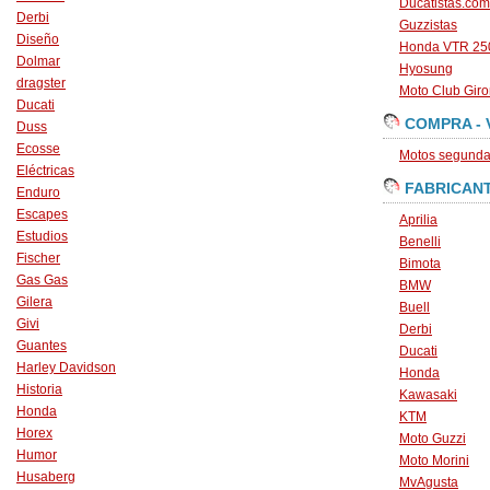
Ducatistas.com
Derbi
Guzzistas
Diseño
Honda VTR 250
Dolmar
Hyosung
dragster
Moto Club Gir
Ducati
COMPRA - 
Duss
Ecosse
Motos segunda 
Eléctricas
FABRICAN
Enduro
Escapes
Aprilia
Estudios
Benelli
Fischer
Bimota
Gas Gas
BMW
Gilera
Buell
Givi
Derbi
Guantes
Ducati
Harley Davidson
Honda
Historia
Kawasaki
Honda
KTM
Horex
Moto Guzzi
Humor
Moto Morini
Husaberg
MvAgusta