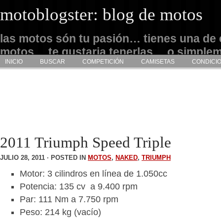
motoblogster: blog de motos
las motos són tu pasión… tienes una de 
motos… te gustaria tenerlas… o simple
INICIO
BUSCAR
COMPETICIÓN
CAMISETAS
CONDICI
admirarlas… este es tu sitio
2011 Triumph Speed Triple
JULIO 28, 2011 · POSTED IN
MOTOS
,
NAKED
,
TRIUMPH
Motor: 3 cilindros en línea de 1.050cc
Potencia: 135 cv a 9.400 rpm
Par: 111 Nm a 7.750 rpm
Peso: 214 kg (vacío)