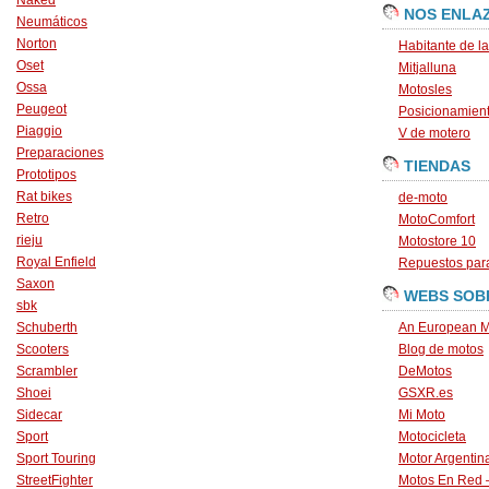
Naked
NOS ENLA
Neumáticos
Norton
Habitante de l
Oset
Mitjalluna
Ossa
Motosles
Peugeot
Posicionamien
Piaggio
V de motero
Preparaciones
TIENDAS
Prototipos
Rat bikes
de-moto
Retro
MotoComfort
rieju
Motostore 10
Royal Enfield
Repuestos para
Saxon
WEBS SOB
sbk
Schuberth
An European M
Scooters
Blog de motos
Scrambler
DeMotos
Shoei
GSXR.es
Sidecar
Mi Moto
Sport
Motocicleta
Sport Touring
Motor Argentin
StreetFighter
Motos En Red 