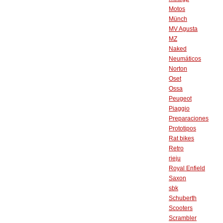
Motos
Münch
MV Agusta
MZ
Naked
Neumáticos
Norton
Oset
Ossa
Peugeot
Piaggio
Preparaciones
Prototipos
Rat bikes
Retro
rieju
Royal Enfield
Saxon
sbk
Schuberth
Scooters
Scrambler