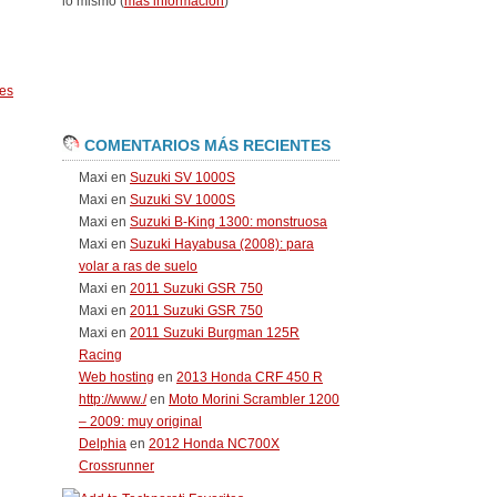
lo mismo (
más información
)
es
COMENTARIOS MÁS RECIENTES
Maxi
en
Suzuki SV 1000S
Maxi
en
Suzuki SV 1000S
Maxi
en
Suzuki B-King 1300: monstruosa
Maxi
en
Suzuki Hayabusa (2008): para
volar a ras de suelo
Maxi
en
2011 Suzuki GSR 750
Maxi
en
2011 Suzuki GSR 750
Maxi
en
2011 Suzuki Burgman 125R
Racing
Web hosting
en
2013 Honda CRF 450 R
http://www./
en
Moto Morini Scrambler 1200
– 2009: muy original
Delphia
en
2012 Honda NC700X
Crossrunner