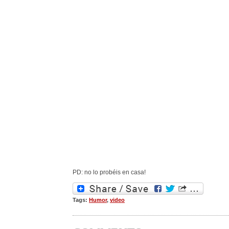
PD: no lo probéis en casa!
Tags:
Humor
,
video