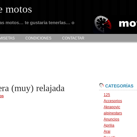
e motos
tas motos… te gustaria tenerlas… o
MISETAS
CONDICIONES
CONTACTAR
ra (muy) relajada
CATEGORÍAS
125
OS
Accesorios
Akrapovic
alpinestars
Anuncios
Aprilia
Arai