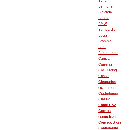
Benelli
Bennche
Bibicleta
Bimota
BMW
Bombardier
Botas
Brammo
Buell
Bunker-trike
Cagiva
Carreras
Cas Racing
Casco
Chaquetas
ciclomotor
Ciudadanas
Classic
Cobra USA
Coches
competición
Concept Bikes
Confederate