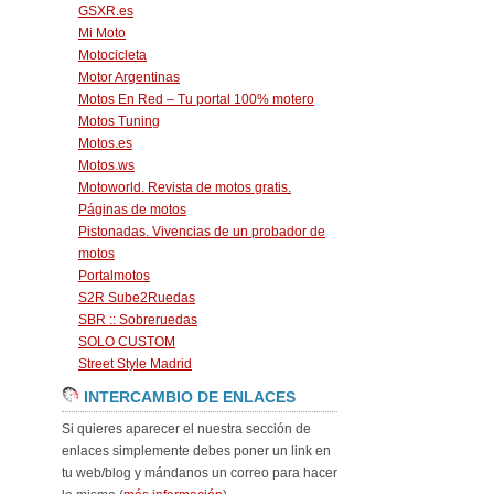
GSXR.es
Mi Moto
Motocicleta
Motor Argentinas
Motos En Red – Tu portal 100% motero
Motos Tuning
Motos.es
Motos.ws
Motoworld. Revista de motos gratis.
Páginas de motos
Pistonadas. Vivencias de un probador de
motos
Portalmotos
S2R Sube2Ruedas
SBR :: Sobreruedas
SOLO CUSTOM
Street Style Madrid
INTERCAMBIO DE ENLACES
Si quieres aparecer el nuestra sección de
enlaces simplemente debes poner un link en
tu web/blog y mándanos un correo para hacer