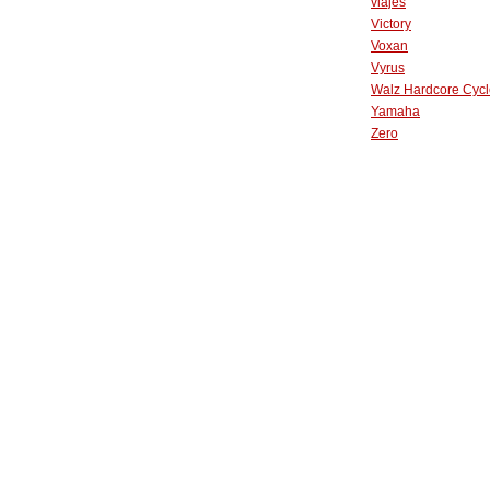
viajes
Victory
Voxan
Vyrus
Walz Hardcore Cycl
Yamaha
Zero