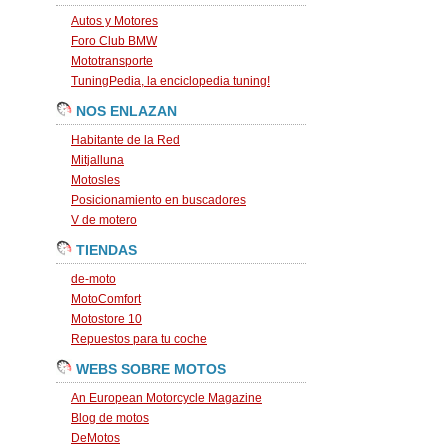
Autos y Motores
Foro Club BMW
Mototransporte
TuningPedia, la enciclopedia tuning!
NOS ENLAZAN
Habitante de la Red
Mitjalluna
Motosles
Posicionamiento en buscadores
V de motero
TIENDAS
de-moto
MotoComfort
Motostore 10
Repuestos para tu coche
WEBS SOBRE MOTOS
An European Motorcycle Magazine
Blog de motos
DeMotos