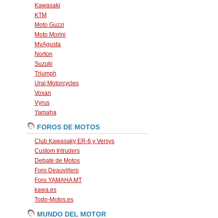
Kawasaki
KTM
Moto Guzzi
Moto Morini
MvAgusta
Norton
Suzuki
Triumph
Ural Motorcycles
Voxan
Vyrus
Yamaha
FOROS DE MOTOS
Club Kawasaky ER-6 y Versys
Custom Intruders
Debate de Motos
Foro Deauvillero
Foro YAMAHA MT
kawa.es
Todo-Motos.es
MUNDO DEL MOTOR