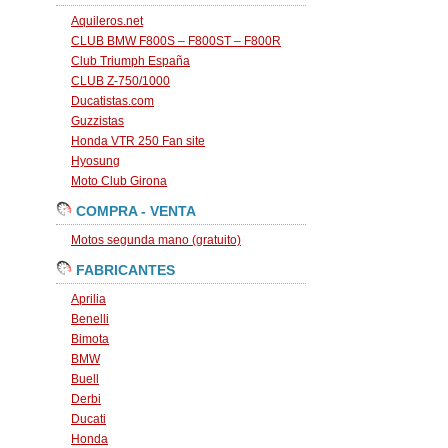
Aquileros.net
CLUB BMW F800S – F800ST – F800R
Club Triumph España
CLUB Z-750/1000
Ducatistas.com
Guzzistas
Honda VTR 250 Fan site
Hyosung
Moto Club Girona
COMPRA - VENTA
Motos segunda mano (gratuito)
FABRICANTES
Aprilia
Benelli
Bimota
BMW
Buell
Derbi
Ducati
Honda