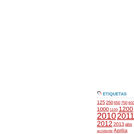
ETIQUETAS
125
250
650
750
80
1200
1000
1100
2010
201
2012
2013
abs
Aprilia
accidente