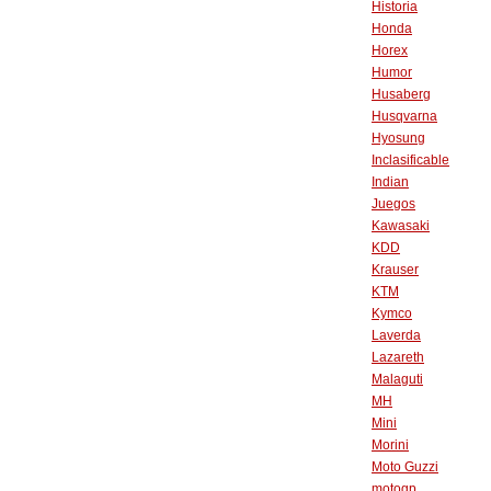
Historia
Honda
Horex
Humor
Husaberg
Husqvarna
Hyosung
Inclasificable
Indian
Juegos
Kawasaki
KDD
Krauser
KTM
Kymco
Laverda
Lazareth
Malaguti
MH
Mini
Morini
Moto Guzzi
motogp