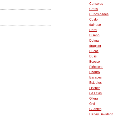
Consejos
Cross
Curiosidades
Custom
dainese
Derbi
Diseño
Dolmar
dragster
Ducati
Duss
Ecosse
Eléctricas
Enduro
Escapes
Estudios
Fischer
Gas Gas
Gilera
Givi
Guantes
Harley Davidson