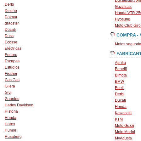
Ducatistas.com
Derbi
Guzzistas
Diseño
Honda VTR 250
Dolmar
Hyosung
dragster
Moto Club Gir
Ducati
COMPRA - 
Duss
Ecosse
Motos segunda 
Eléctricas
FABRICAN
Enduro
Escapes
Aprilia
Estudios
Benelli
Fischer
Bimota
Gas Gas
BMW
Gilera
Buell
Givi
Derbi
Guantes
Ducati
Harley Davidson
Honda
Historia
Kawasaki
Honda
KTM
Horex
Moto Guzzi
Humor
Moto Morini
Husaberg
MvAgusta