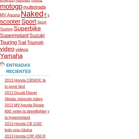
lorenzo
moto2
marquez
motogp
multistrada
Naked
r
MV Agusta
s
scooter
Sport
Sport
Superbike
Touring
Supermotard
Suzuki
Touring
Trail
Triumph
video
videos
Yamaha
ENTRADAS
RECIENTES
2013 Honda CB500X: te
lo pone fácil
2013 Ducati Diavel
Strada: músculo rutero
2013 MV Agusta Rivale
800: entre la streetfighter y
la hypermotard
2013 Honda CB 1100:
todo una clásica
2013 Honda CRF 450 R