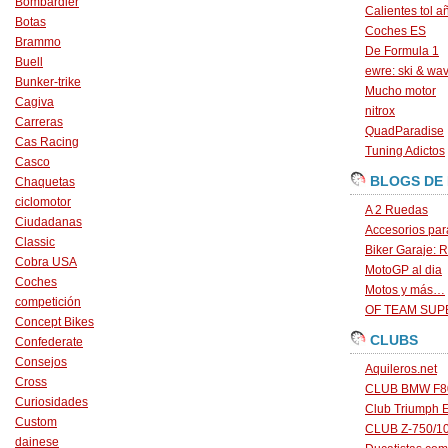
Bombardier
Calientes tol a
Botas
Coches ES
Brammo
De Formula 1
Buell
ewre: ski & wa
Bunker-trike
Mucho motor
Cagiva
nitrox
Carreras
QuadParadise
Cas Racing
Tuning Adictos
Casco
BLOGS DE
Chaquetas
ciclomotor
A 2 Ruedas
Ciudadanas
Accesorios par
Classic
Biker Garaje: R
Cobra USA
MotoGP al dia
Coches
Motos y más…
competición
OF TEAM SU
Concept Bikes
CLUBS
Confederate
Consejos
Aquileros.net
Cross
CLUB BMW F80
Curiosidades
Club Triumph 
Custom
CLUB Z-750/1
dainese