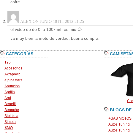
cofre.
ALEX ON JUNIO 10TH, 2012 21:25
el video de de 0. a 100km/h es mio 😉
va muy bien la moto de verdad, buena compra.
CATEGORÍAS
CAMISETA
125
Accesorios
Akrapovic
alpinestars
Anuncios
Aprilia
Arai
Con
Benelli
BLOGS DE
Bennche
Bibicleta
+GAS MOTOS
Bimota
Autos Tuning
BMW
Autos Tuning