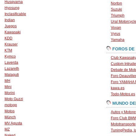
Husqvarna
Norton
Hyosung
Suzuki
Inclasificable
Triumph
Indian
Ural Motorcycl
Juegos
Voxan
Kawasaki
Vyrus
KDD
Yamaha
Krauser
FOROS DE
KTM
Kymco
Club Kawasaky
Laverda
Custom Intrude
Lazareth
Debate de Mot
Malaguti
Foro Deauville
MH
Foro YAMAHA
Mini
kawa.es
Morini
Todo-Motos.es
Moto Guzzi
MUNDO DE
motogp
Motos
Autos y Motore
Münch
Foro Club BM
MV Agusta
Mototransporte
MZ
TuningPedia, la
Naked