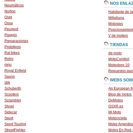
NOS ENLA
Neumáticos
Norton
Habitante de l
Oset
Mitjalluna
Ossa
Motosles
Peugeot
Posicionamien
Piaggio
V de motero
Preparaciones
TIENDAS
Prototipos
Rat bikes
de-moto
Retro
MotoComfort
rieju
Motostore 10
Royal Enfield
Repuestos para
Saxon
WEBS SOB
sbk
Schuberth
An European M
Scooters
Blog de motos
Scrambler
DeMotos
Shoei
GSXR.es
Sidecar
Mi Moto
Sport
Motocicleta
Sport Touring
Motor Argentin
StreetFighter
Motos En Red 