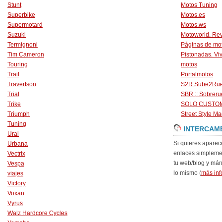
Stunt
Motos Tuning
Superbike
Motos.es
Supermotard
Motos.ws
Suzuki
Motoworld. Revi
Termignoni
Páginas de mo
Tim Cameron
Pistonadas. Vi
Touring
motos
Trail
Portalmotos
Travertson
S2R Sube2Ru
Trial
SBR :: Sobrer
Trike
SOLO CUSTO
Triumph
Street Style Ma
Tuning
INTERCAM
Ural
Si quieres aparec
Urbana
enlaces simpleme
Vectrix
tu web/blog y má
Vespa
lo mismo (
más inf
viajes
Victory
Voxan
Vyrus
Walz Hardcore Cycles