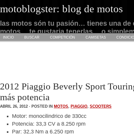
motoblogster: blog de motos
las motos són tu pasión… tienes una de 
motos… te gustaria tenerlas… o simple
INICIO
BUSCAR
COMPETICIÓN
CAMISETAS
CONDICI
admirarlas… este es tu sitio
2012 Piaggio Beverly Sport Tourin
más potencia
ABRIL 26, 2012 · POSTED IN
MOTOS
,
PIAGGIO
,
SCOOTERS
Motor: monocilindrico de 330cc
Potencia: 33,3 CV a 8.250 rpm
Par: 32,3 Nm a 6.250 rpm