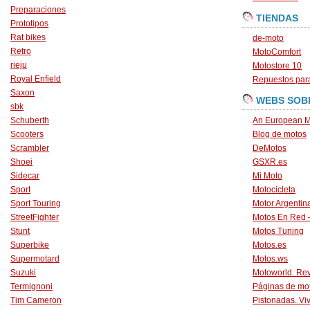
Preparaciones
TIENDAS
Prototipos
Rat bikes
de-moto
Retro
MotoComfort
rieju
Motostore 10
Royal Enfield
Repuestos para
Saxon
WEBS SOB
sbk
Schuberth
An European M
Scooters
Blog de motos
Scrambler
DeMotos
Shoei
GSXR.es
Sidecar
Mi Moto
Sport
Motocicleta
Sport Touring
Motor Argentin
StreetFighter
Motos En Red 
Stunt
Motos Tuning
Superbike
Motos.es
Supermotard
Motos.ws
Suzuki
Motoworld. Revi
Termignoni
Páginas de mo
Tim Cameron
Pistonadas. Vi