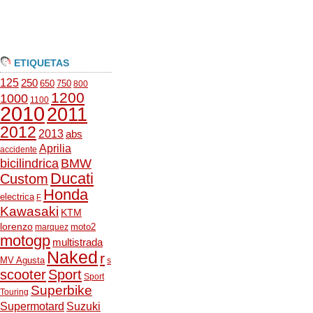
ETIQUETAS
125
250
650
750
800
1200
1000
1100
2010
2011
2012
2013
abs
Aprilia
accidente
bicilindrica
BMW
Ducati
Custom
Honda
electrica
F
Kawasaki
KTM
lorenzo
moto2
marquez
motogp
multistrada
Naked
r
MV Agusta
s
scooter
Sport
Sport
Superbike
Touring
Supermotard
Suzuki