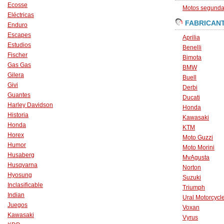
Ecosse
Motos segunda 
Eléctricas
FABRICAN
Enduro
Escapes
Aprilia
Estudios
Benelli
Fischer
Bimota
Gas Gas
BMW
Gilera
Buell
Givi
Derbi
Guantes
Ducati
Harley Davidson
Honda
Historia
Kawasaki
Honda
KTM
Horex
Moto Guzzi
Humor
Moto Morini
Husaberg
MvAgusta
Husqvarna
Norton
Hyosung
Suzuki
Inclasificable
Triumph
Indian
Ural Motorcycl
Juegos
Voxan
Kawasaki
Vyrus