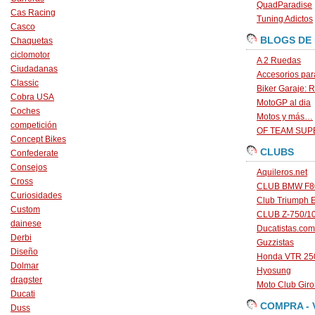
QuadParadise
Cas Racing
Tuning Adictos
Casco
BLOGS DE
Chaquetas
ciclomotor
A 2 Ruedas
Ciudadanas
Accesorios par
Classic
Biker Garaje: R
Cobra USA
MotoGP al dia
Coches
Motos y más…
competición
OF TEAM SU
Concept Bikes
CLUBS
Confederate
Consejos
Aquileros.net
Cross
CLUB BMW F80
Curiosidades
Club Triumph 
Custom
CLUB Z-750/1
dainese
Ducatistas.com
Derbi
Guzzistas
Diseño
Honda VTR 250
Dolmar
Hyosung
dragster
Moto Club Gir
Ducati
COMPRA - 
Duss