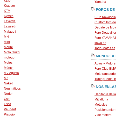
KDD
Yamaha
Krauser
FOROS DE
KTM
Kymco
Club Kawasaky
Laverda
Custom Intrude
Lazareth
Debate de Mot
Malaguti
Foro Deauville
MH
Foro YAMAHA
Mini
kawa.es
Morini
Todo-Motos.es
Moto Guzzi
MUNDO DE
motogp
Motos
Autos y Motore
Münch
Foro Club BM
MV Agusta
Mototransporte
MZ
TuningPedia, la
Naked
NOS ENLA
Neumáticos
Norton
Habitante de l
Oset
Mitjalluna
Ossa
Motosles
Peugeot
Posicionamien
Piaggio
V de motero