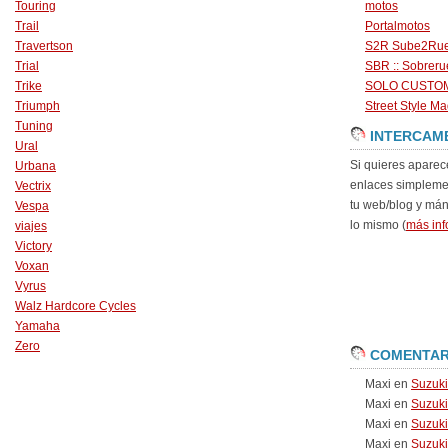
Touring
motos
Trail
Portalmotos
Travertson
S2R Sube2Ru
Trial
SBR :: Sobrer
Trike
SOLO CUSTO
Triumph
Street Style Ma
Tuning
INTERCAM
Ural
Si quieres aparec
Urbana
enlaces simpleme
Vectrix
tu web/blog y má
Vespa
lo mismo (
más inf
viajes
Victory
Voxan
Vyrus
Walz Hardcore Cycles
Yamaha
Zero
COMENTAR
Maxi
en
Suzuk
Maxi
en
Suzuk
Maxi
en
Suzuki
Maxi
en
Suzuki