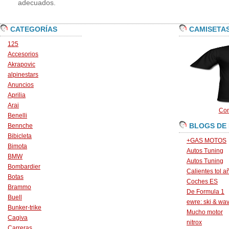
adecuados.
CATEGORÍAS
CAMISETA
125
Accesorios
Akrapovic
alpinestars
Anuncios
Aprilia
Arai
Con
Benelli
BLOGS DE
Bennche
Bibicleta
+GAS MOTOS
Bimota
Autos Tuning
BMW
Autos Tuning
Bombardier
Calientes tol a
Botas
Coches ES
Brammo
De Formula 1
Buell
ewre: ski & wa
Bunker-trike
Mucho motor
Cagiva
nitrox
Carreras