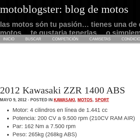
motoblogster: blog de motos
las motos són tu pasión… tienes una de 
motos… te gustaria tenerlas… o simple
INICIO
BUSCAR
COMPETICIÓN
CAMISETAS
CONDICI
admirarlas… este es tu sitio
2012 Kawasaki ZZR 1400 ABS
MAYO 9, 2012 · POSTED IN
KAWASAKI
,
MOTOS
,
SPORT
Motor: 4 cilindros en línea de 1.441 cc
Potencia: 200 CV a 9.500 rpm (210CV RAM AIR)
Par: 162 Nm a 7.500 rpm
Peso: 265kg (268kg ABS)