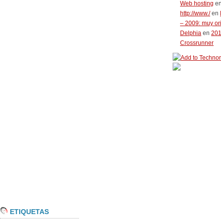
Web hosting
e
http://www./
en
– 2009: muy or
Delphia
en
20
Crossrunner
ETIQUETAS