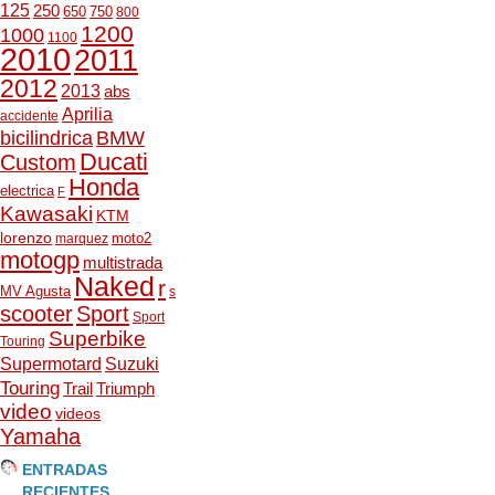
125
250
650
750
800
1200
1000
1100
2010
2011
2012
2013
abs
Aprilia
accidente
bicilindrica
BMW
Ducati
Custom
Honda
electrica
F
Kawasaki
KTM
lorenzo
moto2
marquez
motogp
multistrada
Naked
r
MV Agusta
s
scooter
Sport
Sport
Superbike
Touring
Supermotard
Suzuki
Touring
Trail
Triumph
video
videos
Yamaha
ENTRADAS
RECIENTES