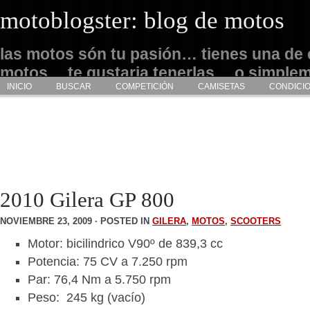
motoblogster: blog de motos
las motos són tu pasión… tienes una de 
motos… te gustaria tenerlas… o simple
INICIO
BUSCAR
COMPETICIÓN
CAMISETAS
CONDICI
admirarlas… este es tu sitio
2010 Gilera GP 800
NOVIEMBRE 23, 2009 · POSTED IN
GILERA
,
MOTOS
,
SCOOTERS
Motor: bicilindrico V90º de 839,3 cc
Potencia: 75 CV a 7.250 rpm
Par: 76,4 Nm a 5.750 rpm
Peso: 245 kg (vacío)