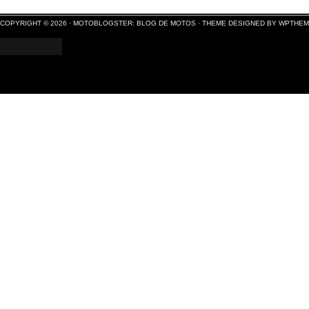
COPYRIGHT © 2026 ·
MOTOBLOGSTER: BLOG DE MOTOS
·
THEME DESIGNED BY WPTHE