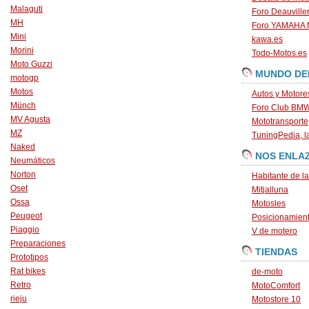
Malaguti
Foro Deauville
MH
Foro YAMAHA
Mini
kawa.es
Morini
Todo-Motos.es
Moto Guzzi
MUNDO DE
motogp
Motos
Autos y Motore
Münch
Foro Club BM
MV Agusta
Mototransporte
MZ
TuningPedia, la
Naked
NOS ENLA
Neumáticos
Norton
Habitante de l
Oset
Mitjalluna
Ossa
Motosles
Peugeot
Posicionamien
Piaggio
V de motero
Preparaciones
TIENDAS
Prototipos
Rat bikes
de-moto
Retro
MotoComfort
rieju
Motostore 10