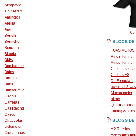
Akrapovic
alpinestars
Anuncios
Aprilia
Arai
Con
Benelli
BLOGS DE
Bennche
Bibicleta
+GAS MOTOS
Bimota
Autos Tuning
BMW
Autos Tuning
Bombardier
Calientes tol a
Botas
Coches ES
Brammo
De Formula 1
Buell
ewre: ski & wa
Bunker-trike
Mucho motor
Cagiva
nitrox
Carreras
QuadParadise
Cas Racing
Tuning Adictos
Casco
BLOGS DE
Chaquetas
ciclomotor
A 2 Ruedas
Ciudadanas
Accesorios par