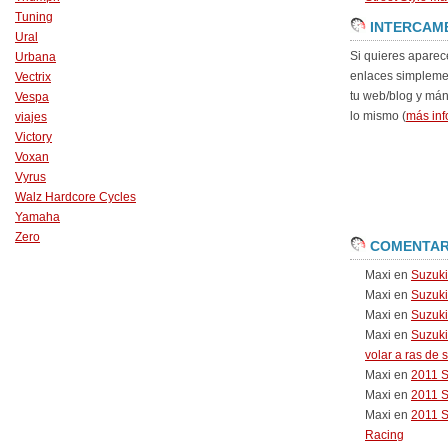
Tuning
INTERCAM
Ural
Si quieres aparec
Urbana
enlaces simpleme
Vectrix
tu web/blog y má
Vespa
lo mismo (
más inf
viajes
Victory
Voxan
Vyrus
Walz Hardcore Cycles
Yamaha
Zero
COMENTAR
Maxi
en
Suzuk
Maxi
en
Suzuk
Maxi
en
Suzuki
Maxi
en
Suzuki
volar a ras de 
Maxi
en
2011 
Maxi
en
2011 
Maxi
en
2011 
Racing