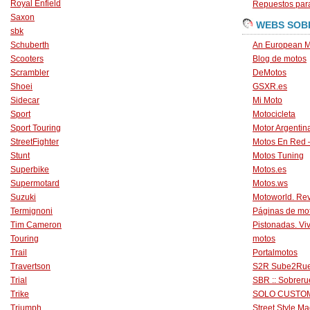
Royal Enfield
Repuestos para
Saxon
WEBS SOB
sbk
Schuberth
An European M
Scooters
Blog de motos
Scrambler
DeMotos
Shoei
GSXR.es
Sidecar
Mi Moto
Sport
Motocicleta
Sport Touring
Motor Argentin
StreetFighter
Motos En Red 
Stunt
Motos Tuning
Superbike
Motos.es
Supermotard
Motos.ws
Suzuki
Motoworld. Revi
Termignoni
Páginas de mo
Tim Cameron
Pistonadas. Vi
Touring
motos
Trail
Portalmotos
Travertson
S2R Sube2Ru
Trial
SBR :: Sobrer
Trike
SOLO CUSTO
Triumph
Street Style Ma