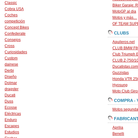
Classic
Biker Garaje: R
Cobra USA
MotoGP al dia
Coches
Motos y más…
competición
OF TEAM SU
Concept Bikes
CLUBS
Confederate
Consejos
Aquileros.net
Cross
CLUB BMW F80
Curiosidades
Club Triumph 
Custom
CLUB Z-750/1
dainese
Ducatistas.com
Derbi
Guzzistas
Diseño
Honda VTR 250
Dolmar
Hyosung
dragster
Moto Club Gir
Ducati
COMPRA - 
Duss
Ecosse
Motos segunda 
Eléctricas
FABRICAN
Enduro
Escapes
Aprilia
Estudios
Benelli