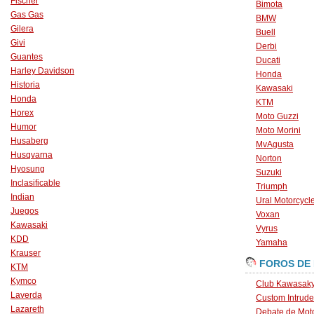
Fischer
Bimota
Gas Gas
BMW
Gilera
Buell
Givi
Derbi
Guantes
Ducati
Harley Davidson
Honda
Historia
Kawasaki
Honda
KTM
Horex
Moto Guzzi
Humor
Moto Morini
Husaberg
MvAgusta
Husqvarna
Norton
Hyosung
Suzuki
Inclasificable
Triumph
Indian
Ural Motorcycl
Juegos
Voxan
Kawasaki
Vyrus
KDD
Yamaha
Krauser
FOROS DE
KTM
Kymco
Club Kawasaky
Laverda
Custom Intrude
Lazareth
Debate de Mot