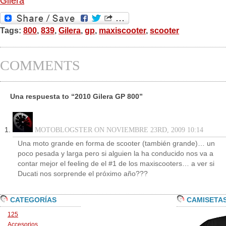
Gilera
Tags:
800
,
839
,
Gilera
,
gp
,
maxiscooter
,
scooter
COMMENTS
Una respuesta to “2010 Gilera GP 800”
MOTOBLOGSTER ON NOVIEMBRE 23RD, 2009 10:14
Una moto grande en forma de scooter (también grande)… un
poco pesada y larga pero si alguien la ha conducido nos va a
contar mejor el feeling de el #1 de los maxiscooters… a ver si
Ducati nos sorprende el próximo año???
CATEGORÍAS
CAMISETA
125
Accesorios