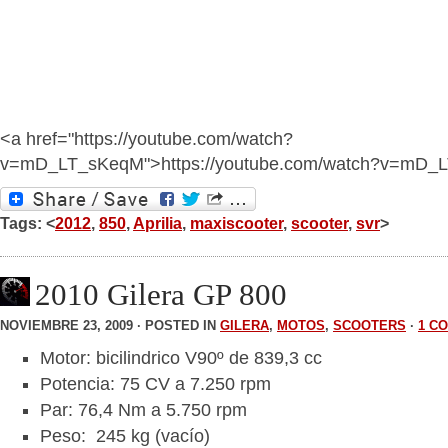
<a href="https://youtube.com/watch?
v=mD_LT_sKeqM">https://youtube.com/watch?v=mD_
Tags: <
2012
,
850
,
Aprilia
,
maxiscooter
,
scooter
,
svr
>
2010 Gilera GP 800
NOVIEMBRE 23, 2009 · POSTED IN
GILERA
,
MOTOS
,
SCOOTERS
·
1 C
Motor: bicilindrico V90º de 839,3 cc
Potencia: 75 CV a 7.250 rpm
Par: 76,4 Nm a 5.750 rpm
Peso: 245 kg (vacío)