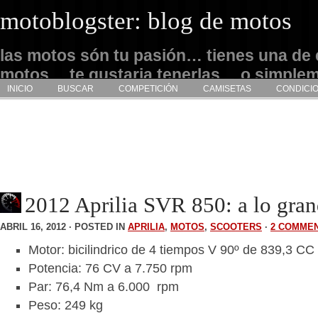
motoblogster: blog de motos
las motos són tu pasión… tienes una de 
motos… te gustaria tenerlas… o simple
INICIO
BUSCAR
COMPETICIÓN
CAMISETAS
CONDICI
admirarlas… este es tu sitio
2012 Aprilia SVR 850: a lo gra
ABRIL 16, 2012 · POSTED IN
APRILIA
,
MOTOS
,
SCOOTERS
·
2 COMME
Motor: bicilindrico de 4 tiempos V 90º de 839,3 CC
Potencia: 76 CV a 7.750 rpm
Par: 76,4 Nm a 6.000 rpm
Peso: 249 kg