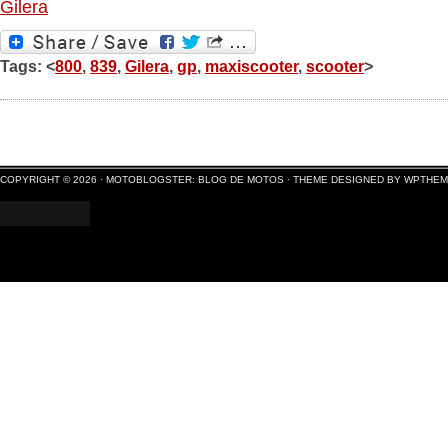
Gilera
Tags: <
800
,
839
,
Gilera
,
gp
,
maxiscooter
,
scooter
>
COPYRIGHT © 2026 ·
MOTOBLOGSTER: BLOG DE MOTOS
·
THEME DESIGNED BY WPTHE