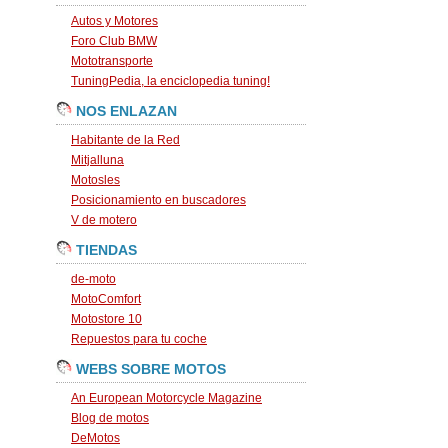
Autos y Motores
Foro Club BMW
Mototransporte
TuningPedia, la enciclopedia tuning!
NOS ENLAZAN
Habitante de la Red
Mitjalluna
Motosles
Posicionamiento en buscadores
V de motero
TIENDAS
de-moto
MotoComfort
Motostore 10
Repuestos para tu coche
WEBS SOBRE MOTOS
An European Motorcycle Magazine
Blog de motos
DeMotos