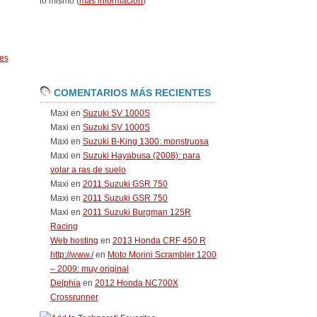
lo mismo (
más información
)
es
COMENTARIOS MÁS RECIENTES
Maxi
en
Suzuki SV 1000S
Maxi
en
Suzuki SV 1000S
Maxi
en
Suzuki B-King 1300: monstruosa
Maxi
en
Suzuki Hayabusa (2008): para
volar a ras de suelo
Maxi
en
2011 Suzuki GSR 750
Maxi
en
2011 Suzuki GSR 750
Maxi
en
2011 Suzuki Burgman 125R
Racing
Web hosting
en
2013 Honda CRF 450 R
http://www./
en
Moto Morini Scrambler 1200
– 2009: muy original
Delphia
en
2012 Honda NC700X
Crossrunner