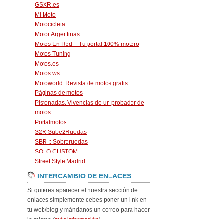
GSXR.es
Mi Moto
Motocicleta
Motor Argentinas
Motos En Red – Tu portal 100% motero
Motos Tuning
Motos.es
Motos.ws
Motoworld. Revista de motos gratis.
Páginas de motos
Pistonadas. Vivencias de un probador de
motos
Portalmotos
S2R Sube2Ruedas
SBR :: Sobreruedas
SOLO CUSTOM
Street Style Madrid
INTERCAMBIO DE ENLACES
Si quieres aparecer el nuestra sección de
enlaces simplemente debes poner un link en
tu web/blog y mándanos un correo para hacer