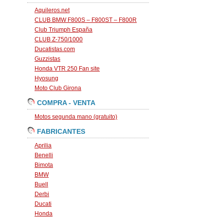
Aquileros.net
CLUB BMW F800S – F800ST – F800R
Club Triumph España
CLUB Z-750/1000
Ducatistas.com
Guzzistas
Honda VTR 250 Fan site
Hyosung
Moto Club Girona
COMPRA - VENTA
Motos segunda mano (gratuito)
FABRICANTES
Aprilia
Benelli
Bimota
BMW
Buell
Derbi
Ducati
Honda