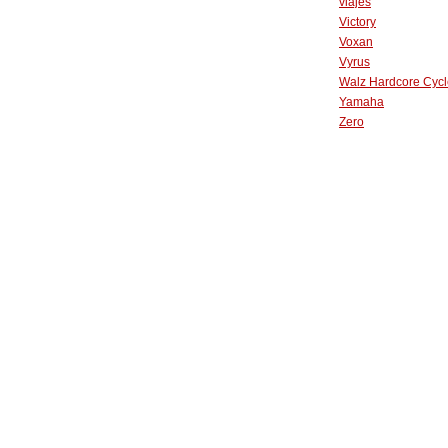
viajes
Victory
Voxan
Vyrus
Walz Hardcore Cycl
Yamaha
Zero