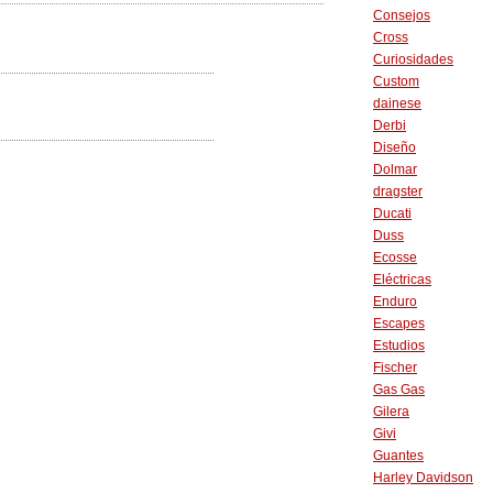
Consejos
Cross
Curiosidades
Custom
dainese
Derbi
Diseño
Dolmar
dragster
Ducati
Duss
Ecosse
Eléctricas
Enduro
Escapes
Estudios
Fischer
Gas Gas
Gilera
Givi
Guantes
Harley Davidson