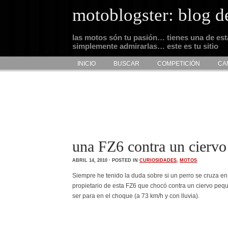
motoblogster: blog d
las motos són tu pasión… tienes una de es
simplemente admirarlas… este es tu sitio
INICIO
BUSCAR
COMPETICIÓN
CA
una FZ6 contra un ciervo
ABRIL 14, 2010 · POSTED IN
CURIOSIDADES
,
MOTOS
Siempre he tenido la duda sobre si un perro se cruza e
propietario de esta FZ6 que chocó contra un ciervo pequ
ser para en el choque (a 73 km/h y con lluvia).