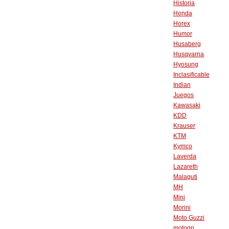
Historia
Honda
Horex
Humor
Husaberg
Husqvarna
Hyosung
Inclasificable
Indian
Juegos
Kawasaki
KDD
Krauser
KTM
Kymco
Laverda
Lazareth
Malaguti
MH
Mini
Morini
Moto Guzzi
motogp