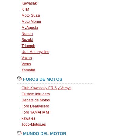
Kawasaki
KTM
Moto Guzzi
Moto Morini
MvAgusta
Norton
Suzuki
Triumph
Ural Motorcycles
Voxan
Vyrus
Yamaha
FOROS DE MOTOS
Club Kawasaky ER-6 y Versys
Custom Intruders
Debate de Motos
Foro Deauvillero
Foro YAMAHA MT
kawa.es
Todo-Motos.es
MUNDO DEL MOTOR