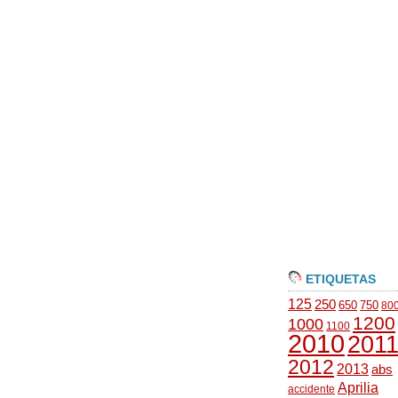
ETIQUETAS
125
250
650
750
80
1200
1000
1100
2010
201
2012
2013
abs
Aprilia
accidente