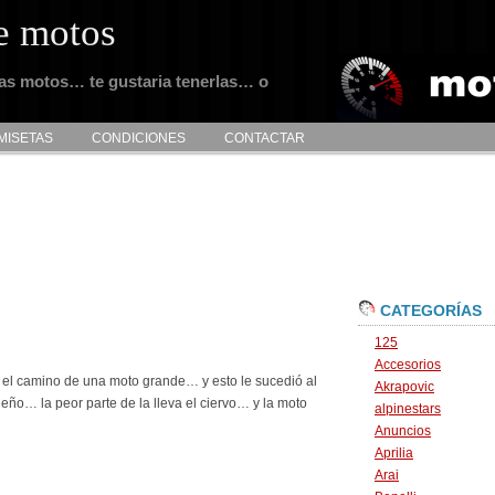
e motos
tas motos… te gustaria tenerlas… o
MISETAS
CONDICIONES
CONTACTAR
CATEGORÍAS
125
Accesorios
n el camino de una moto grande… y esto le sucedió al
Akrapovic
eño… la peor parte de la lleva el ciervo… y la moto
alpinestars
Anuncios
Aprilia
Arai