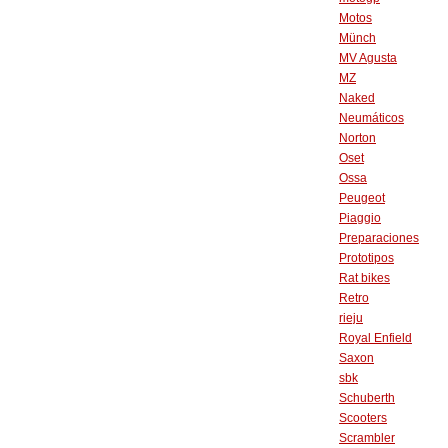
Motos
Münch
MV Agusta
MZ
Naked
Neumáticos
Norton
Oset
Ossa
Peugeot
Piaggio
Preparaciones
Prototipos
Rat bikes
Retro
rieju
Royal Enfield
Saxon
sbk
Schuberth
Scooters
Scrambler