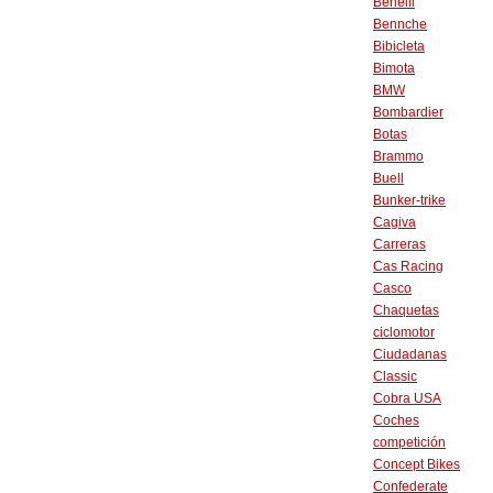
Benelli
Bennche
Bibicleta
Bimota
BMW
Bombardier
Botas
Brammo
Buell
Bunker-trike
Cagiva
Carreras
Cas Racing
Casco
Chaquetas
ciclomotor
Ciudadanas
Classic
Cobra USA
Coches
competición
Concept Bikes
Confederate