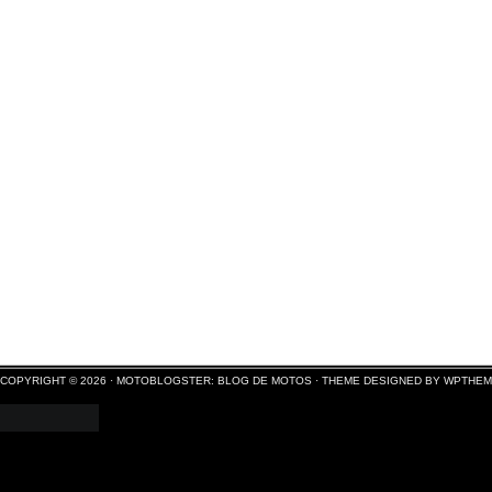
COPYRIGHT © 2026 ·
MOTOBLOGSTER: BLOG DE MOTOS
·
THEME DESIGNED BY WPTHE