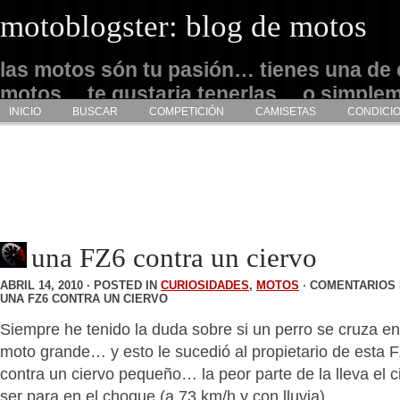
motoblogster: blog de motos
las motos són tu pasión… tienes una de 
motos… te gustaria tenerlas… o simple
INICIO
BUSCAR
COMPETICIÓN
CAMISETAS
CONDICI
admirarlas… este es tu sitio
una FZ6 contra un ciervo
ABRIL 14, 2010 · POSTED IN
CURIOSIDADES
,
MOTOS
·
COMENTARIOS 
UNA FZ6 CONTRA UN CIERVO
Siempre he tenido la duda sobre si un perro se cruza e
moto grande… y esto le sucedió al propietario de esta
contra un ciervo pequeño… la peor parte de la lleva el 
ser para en el choque (a 73 km/h y con lluvia).