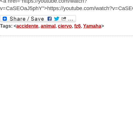
<a href="https://youtube.com/watch?
v=CaSEOaJ5phY">https://youtube.com/watch?v=CaS
Tags: <
accidente
,
animal
,
ciervo
,
fz6
,
Yamaha
>