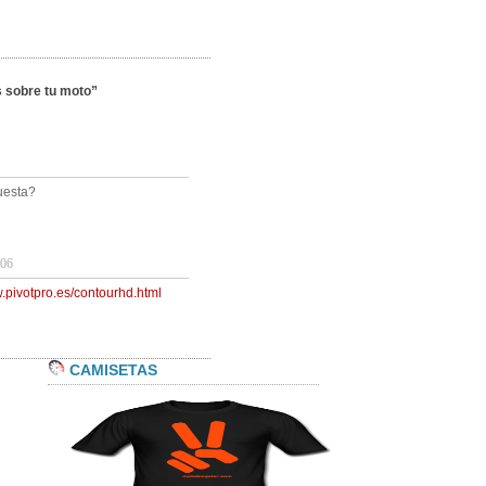
s sobre tu moto”
cuesta?
06
w.pivotpro.es/contourhd.html
CAMISETAS