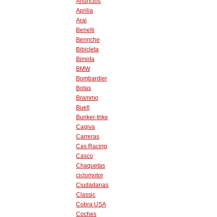
Anuncios
Aprilia
Arai
Benelli
Bennche
Bibicleta
Bimota
BMW
Bombardier
Botas
Brammo
Buell
Bunker-trike
Cagiva
Carreras
Cas Racing
Casco
Chaquetas
ciclomotor
Ciudadanas
Classic
Cobra USA
Coches