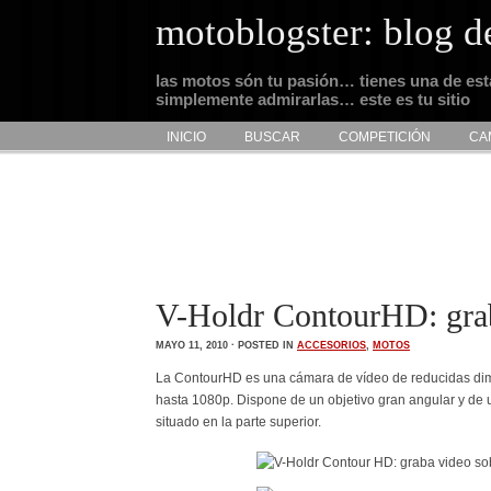
motoblogster: blog d
las motos són tu pasión… tienes una de es
simplemente admirarlas… este es tu sitio
INICIO
BUSCAR
COMPETICIÓN
CA
V-Holdr ContourHD: grab
MAYO 11, 2010 · POSTED IN
ACCESORIOS
,
MOTOS
La ContourHD es una cámara de vídeo de reducidas dime
hasta 1080p. Dispone de un objetivo gran angular y de 
situado en la parte superior.