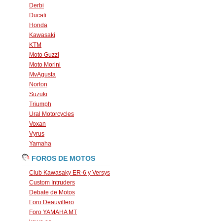
Derbi
Ducati
Honda
Kawasaki
KTM
Moto Guzzi
Moto Morini
MvAgusta
Norton
Suzuki
Triumph
Ural Motorcycles
Voxan
Vyrus
Yamaha
FOROS DE MOTOS
Club Kawasaky ER-6 y Versys
Custom Intruders
Debate de Motos
Foro Deauvillero
Foro YAMAHA MT