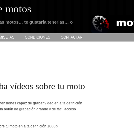
e motos
tas motos… te gustaria tenerlas… o
MISETAS
CONDICIONES
CONTACTAR
a vídeos sobre tu moto
nsiones capaz de grabar vídeo en alta definición
un botón de grabación grande y de fácil acceso