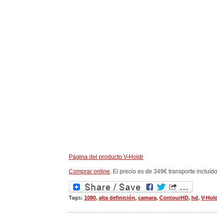
Página del producto V-Holdr
Comprar online
. El precio es de 349€ transporte incluído
Tags:
1080
,
alta definición
,
camara
,
ContourHD
,
hd
,
V-Hold