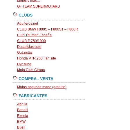
Motos y más…
OF TEAM SUPERMOTARD
CLUBS
Aquileros.net
CLUB BMW F800S – F800ST – F800R
Club Triumph España
CLUB Z-750/1000
Ducatistas.com
Guzzistas
Honda VTR 250 Fan site
Hyosung
Moto Club Girona
COMPRA - VENTA
Motos segunda mano (gratuito)
FABRICANTES
Aprilia
Benelli
Bimota
BMW
Buell