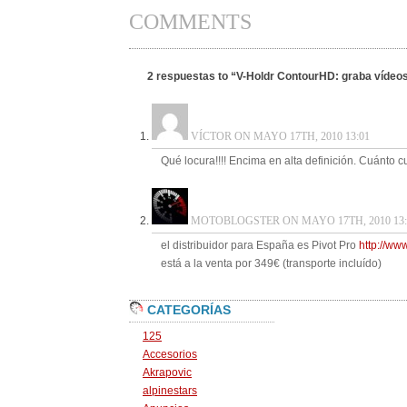
COMMENTS
2 respuestas to “V-Holdr ContourHD: graba vídeo
VÍCTOR ON MAYO 17TH, 2010 13:01
Qué locura!!!! Encima en alta definición. Cuánto 
MOTOBLOGSTER ON MAYO 17TH, 2010 13:
el distribuidor para España es Pivot Pro
http://ww
está a la venta por 349€ (transporte incluído)
CATEGORÍAS
125
Accesorios
Akrapovic
alpinestars