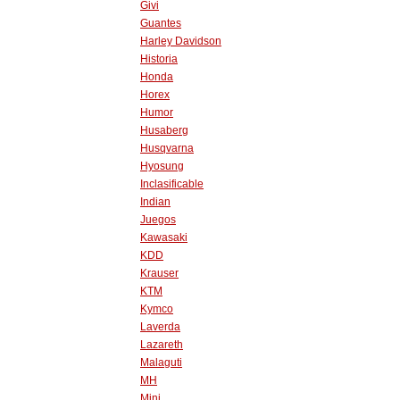
Givi
Guantes
Harley Davidson
Historia
Honda
Horex
Humor
Husaberg
Husqvarna
Hyosung
Inclasificable
Indian
Juegos
Kawasaki
KDD
Krauser
KTM
Kymco
Laverda
Lazareth
Malaguti
MH
Mini