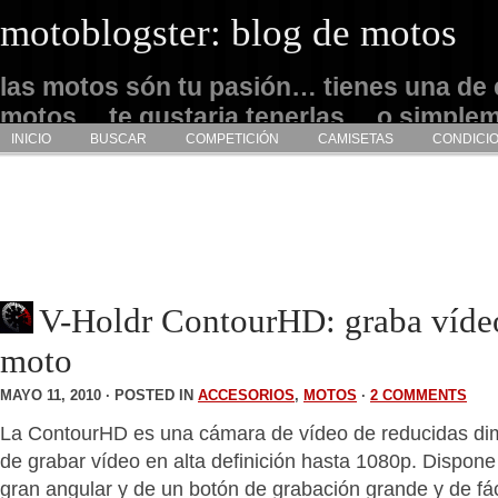
motoblogster: blog de motos
las motos són tu pasión… tienes una de 
motos… te gustaria tenerlas… o simple
INICIO
BUSCAR
COMPETICIÓN
CAMISETAS
CONDICI
admirarlas… este es tu sitio
V-Holdr ContourHD: graba vídeo
moto
MAYO 11, 2010 · POSTED IN
ACCESORIOS
,
MOTOS
·
2 COMMENTS
La ContourHD es una cámara de vídeo de reducidas d
de grabar vídeo en alta definición hasta 1080p. Dispone
gran angular y de un botón de grabación grande y de fác