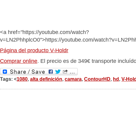
<a href="https://youtube.com/watch?
v=LN2PhhplcO0">https://youtube.com/watch?v=LN2Ph
Página del producto V-Holdr
Comprar online
. El precio es de 349€ transporte incluído
Tags: <
1080
,
alta definición
,
camara
,
ContourHD
,
hd
,
V-Hold