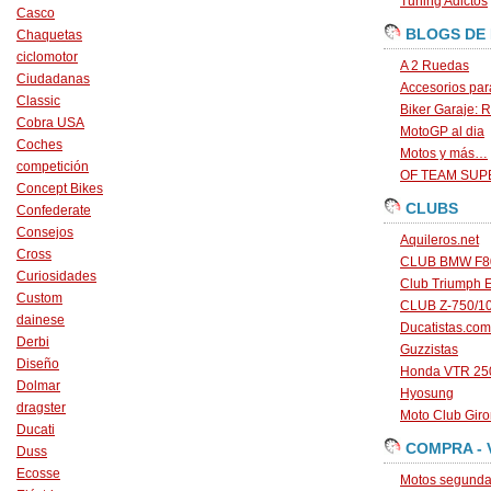
Tuning Adictos
Casco
BLOGS DE
Chaquetas
ciclomotor
A 2 Ruedas
Ciudadanas
Accesorios par
Classic
Biker Garaje: R
Cobra USA
MotoGP al dia
Coches
Motos y más…
competición
OF TEAM SU
Concept Bikes
CLUBS
Confederate
Consejos
Aquileros.net
Cross
CLUB BMW F80
Curiosidades
Club Triumph 
Custom
CLUB Z-750/1
dainese
Ducatistas.com
Derbi
Guzzistas
Diseño
Honda VTR 250
Dolmar
Hyosung
dragster
Moto Club Gir
Ducati
COMPRA - 
Duss
Ecosse
Motos segunda 