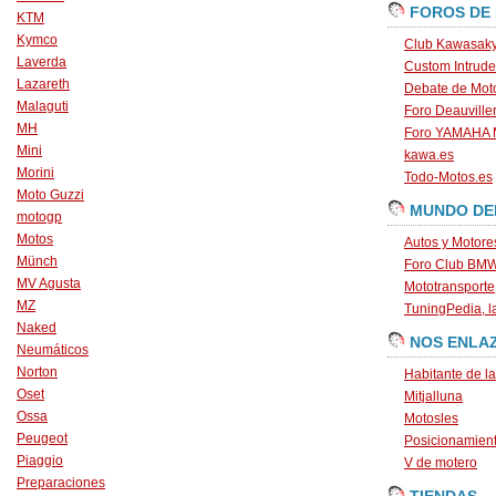
FOROS DE
KTM
Kymco
Club Kawasaky
Laverda
Custom Intrude
Lazareth
Debate de Mot
Malaguti
Foro Deauville
MH
Foro YAMAHA
Mini
kawa.es
Morini
Todo-Motos.es
Moto Guzzi
MUNDO DE
motogp
Motos
Autos y Motore
Münch
Foro Club BM
MV Agusta
Mototransporte
MZ
TuningPedia, la
Naked
NOS ENLA
Neumáticos
Norton
Habitante de l
Oset
Mitjalluna
Ossa
Motosles
Peugeot
Posicionamien
Piaggio
V de motero
Preparaciones