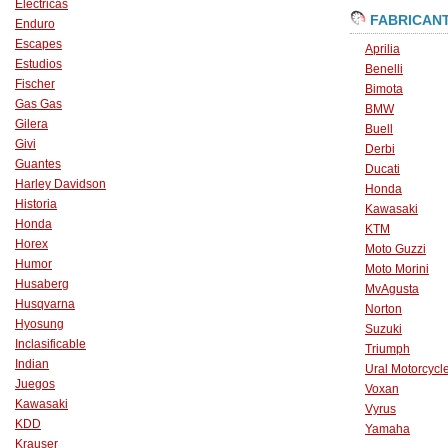
Eléctricas
FABRICAN
Enduro
Escapes
Aprilia
Estudios
Benelli
Fischer
Bimota
Gas Gas
BMW
Gilera
Buell
Givi
Derbi
Guantes
Ducati
Harley Davidson
Honda
Historia
Kawasaki
Honda
KTM
Horex
Moto Guzzi
Humor
Moto Morini
Husaberg
MvAgusta
Husqvarna
Norton
Hyosung
Suzuki
Inclasificable
Triumph
Indian
Ural Motorcycl
Juegos
Voxan
Kawasaki
Vyrus
KDD
Yamaha
Krauser