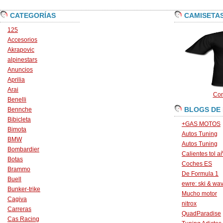
CATEGORÍAS
CAMISETA
125
Accesorios
Akrapovic
alpinestars
Anuncios
Aprilia
Arai
Con
Benelli
BLOGS DE
Bennche
Bibicleta
+GAS MOTOS
Bimota
Autos Tuning
BMW
Autos Tuning
Bombardier
Calientes tol a
Botas
Coches ES
Brammo
De Formula 1
Buell
ewre: ski & wa
Bunker-trike
Mucho motor
Cagiva
nitrox
Carreras
QuadParadise
Cas Racing