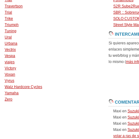
Trail
Portalmotos
Travertson
S2R Sube2Ru
Trial
SBR :: Sobrer
Trike
SOLO CUSTO
Triumph
Street Style Ma
Tuning
INTERCAM
Ural
Si quieres aparec
Urbana
enlaces simpleme
Vectrix
tu web/blog y má
Vespa
lo mismo (
más inf
viajes
Victory
Voxan
Vyrus
Walz Hardcore Cycles
Yamaha
Zero
COMENTAR
Maxi
en
Suzuk
Maxi
en
Suzuk
Maxi
en
Suzuki
Maxi
en
Suzuki
volar a ras de 