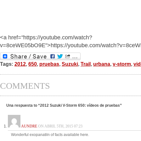
<a href="https://youtube.com/watch?
v=8ceWE05bO9E">https://youtube.com/watch?v=8ce
Tags:
2012
,
650
,
pruebas
,
Suzuki
,
Trail
,
urbana
,
v-storm
,
vi
COMMENTS
Una respuesta to “2012 Suzuki V-Storm 650: vídeos de pruebas”
AUNDRE
ON ABRIL 5TH, 2015 07:23
Wonderful exopanatiln of facts available here.