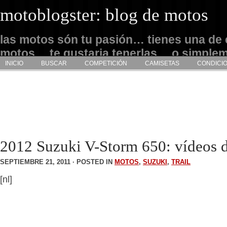
motoblogster: blog de motos
las motos són tu pasión… tienes una de 
motos… te gustaria tenerlas… o simple
INICIO
BUSCAR
COMPETICIÓN
CAMISETAS
CONDICI
admirarlas… este es tu sitio
2012 Suzuki V-Storm 650: vídeos 
SEPTIEMBRE 21, 2011 · POSTED IN
MOTOS
,
SUZUKI
,
TRAIL
[nl]