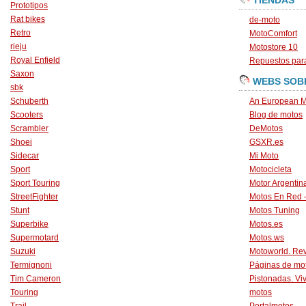
TIENDAS
Prototipos
Rat bikes
de-moto
Retro
MotoComfort
rieju
Motostore 10
Royal Enfield
Repuestos para
Saxon
WEBS SOB
sbk
Schuberth
An European M
Scooters
Blog de motos
Scrambler
DeMotos
Shoei
GSXR.es
Sidecar
Mi Moto
Sport
Motocicleta
Sport Touring
Motor Argentin
StreetFighter
Motos En Red 
Stunt
Motos Tuning
Superbike
Motos.es
Supermotard
Motos.ws
Suzuki
Motoworld. Revi
Termignoni
Páginas de mo
Tim Cameron
Pistonadas. Vi
Touring
motos