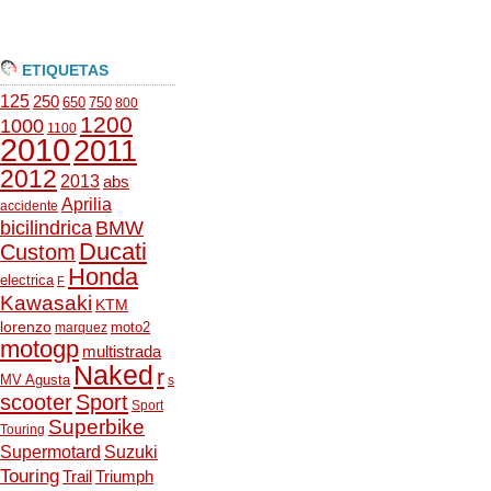
ETIQUETAS
125
250
650
750
800
1200
1000
1100
2010
2011
2012
2013
abs
Aprilia
accidente
bicilindrica
BMW
Ducati
Custom
Honda
electrica
F
Kawasaki
KTM
lorenzo
moto2
marquez
motogp
multistrada
Naked
r
MV Agusta
s
scooter
Sport
Sport
Superbike
Touring
Supermotard
Suzuki
Touring
Trail
Triumph