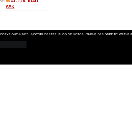
ACTUALIDAD
SBK
COPYRIGHT © 2026 ·
MOTOBLOGSTER: BLOG DE MOTOS
·
THEME DESIGNED BY WPTHE