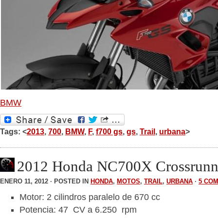
BMW
Tags: <
2013
,
700
,
BMW
,
F
,
f700 gs
,
gs
,
Trail
,
urbana
>
2012 Honda NC700X Crossrunn
ENERO 11, 2012 · POSTED IN
HONDA
,
MOTOS
,
TRAIL
,
URBANA
·
5 CO
Motor: 2 cilindros paralelo de 670 cc
Potencia: 47 CV a 6.250 rpm