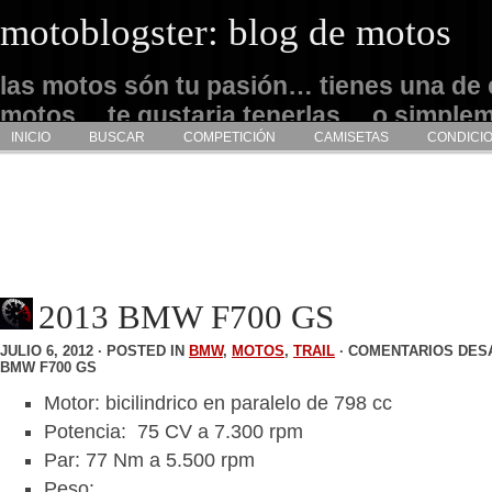
motoblogster: blog de motos
las motos són tu pasión… tienes una de 
motos… te gustaria tenerlas… o simple
INICIO
BUSCAR
COMPETICIÓN
CAMISETAS
CONDICI
admirarlas… este es tu sitio
2013 BMW F700 GS
JULIO 6, 2012 · POSTED IN
BMW
,
MOTOS
,
TRAIL
·
COMENTARIOS DES
BMW F700 GS
Motor: bicilindrico en paralelo de 798 cc
Potencia: 75 CV a 7.300 rpm
Par: 77 Nm a 5.500 rpm
Peso: