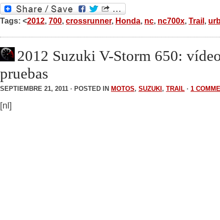
Tags: <
2012
,
700
,
crossrunner
,
Honda
,
nc
,
nc700x
,
Trail
,
ur
2012 Suzuki V-Storm 650: vídeo
pruebas
SEPTIEMBRE 21, 2011 · POSTED IN
MOTOS
,
SUZUKI
,
TRAIL
·
1 COMM
[nl]