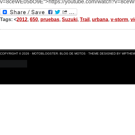
v=8ceWE05bO9E">https://youtube.com/watch?v=8ce
Tags: <
2012
,
650
,
pruebas
,
Suzuki
,
Trail
,
urbana
,
v-storm
,
v
COPYRIGHT © 2026 ·
MOTOBLOGSTER: BLOG DE MOTOS
·
THEME DESIGNED BY WPTHE