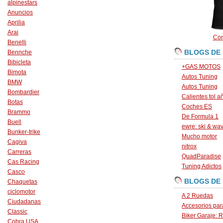
alpinestars
Anuncios
Aprilia
Arai
Con
Benelli
BLOGS DE
Bennche
Bibicleta
+GAS MOTOS
Bimota
Autos Tuning
BMW
Autos Tuning
Bombardier
Calientes tol a
Botas
Coches ES
Brammo
De Formula 1
Buell
ewre: ski & wa
Bunker-trike
Mucho motor
Cagiva
nitrox
Carreras
QuadParadise
Cas Racing
Tuning Adictos
Casco
BLOGS DE
Chaquetas
ciclomotor
A 2 Ruedas
Ciudadanas
Accesorios par
Classic
Biker Garaje: R
Cobra USA