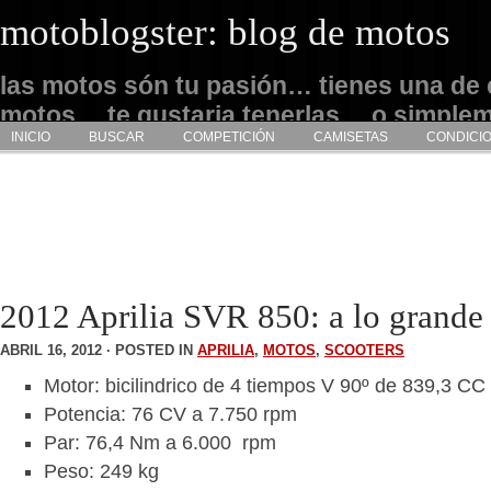
motoblogster: blog de motos
las motos són tu pasión… tienes una de 
motos… te gustaria tenerlas… o simple
INICIO
BUSCAR
COMPETICIÓN
CAMISETAS
CONDICI
admirarlas… este es tu sitio
2012 Aprilia SVR 850: a lo grande
ABRIL 16, 2012 · POSTED IN
APRILIA
,
MOTOS
,
SCOOTERS
Motor: bicilindrico de 4 tiempos V 90º de 839,3 CC
Potencia: 76 CV a 7.750 rpm
Par: 76,4 Nm a 6.000 rpm
Peso: 249 kg