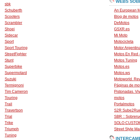
WEBS SOB
sbk
Schuberth
An European M
Scooters
Blog de motos
Scrambler
DeMotos
Shoei
GSXR.es
Sidecar
Mi Moto
Sport
Motocicleta
Sport Touring
Motor Argentin
StreetFighter
Motos En Red 
Stunt
Motos Tuning
Superbike
Motos.es
Supermotard
Motos.ws
Suzuki
Motoworld. Revi
Termignoni
Páginas de mo
Tim Cameron
Pistonadas. Vi
Touring
motos
Trail
Portalmotos
Travertson
S2R Sube2Ru
Trial
SBR :: Sobrer
Trike
SOLO CUSTO
Triumph
Street Style Ma
Tuning
INTERCAM