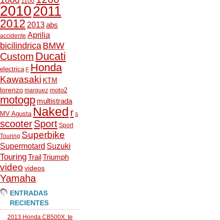
1000
1100
2010
2011
2012
2013
abs
Aprilia
accidente
bicilindrica
BMW
Ducati
Custom
Honda
electrica
F
Kawasaki
KTM
lorenzo
moto2
marquez
motogp
multistrada
Naked
r
MV Agusta
s
scooter
Sport
Sport
Superbike
Touring
Supermotard
Suzuki
Touring
Trail
Triumph
video
videos
Yamaha
ENTRADAS
RECIENTES
2013 Honda CB500X: te