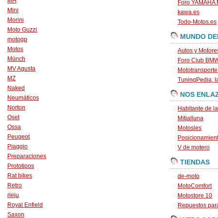
MH
Foro YAMAHA
Mini
kawa.es
Morini
Todo-Motos.es
Moto Guzzi
MUNDO DE
motogp
Motos
Autos y Motore
Münch
Foro Club BM
MV Agusta
Mototransporte
MZ
TuningPedia, la
Naked
NOS ENLA
Neumáticos
Norton
Habitante de l
Oset
Mitjalluna
Ossa
Motosles
Peugeot
Posicionamien
Piaggio
V de motero
Preparaciones
TIENDAS
Prototipos
Rat bikes
de-moto
Retro
MotoComfort
rieju
Motostore 10
Royal Enfield
Repuestos para
Saxon