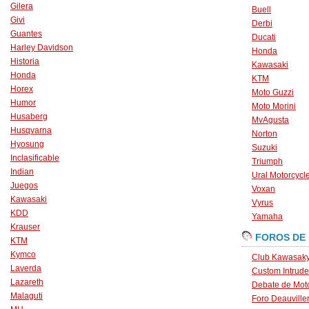
Gilera
Buell
Givi
Derbi
Guantes
Ducati
Harley Davidson
Honda
Historia
Kawasaki
Honda
KTM
Horex
Moto Guzzi
Humor
Moto Morini
Husaberg
MvAgusta
Husqvarna
Norton
Hyosung
Suzuki
Inclasificable
Triumph
Indian
Ural Motorcycl
Juegos
Voxan
Kawasaki
Vyrus
KDD
Yamaha
Krauser
FOROS DE
KTM
Kymco
Club Kawasaky
Laverda
Custom Intrude
Lazareth
Debate de Mot
Malaguti
Foro Deauville