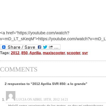
<a href="https://youtube.com/watch?
v=mD_LT_sKeqM">https://youtube.com/watch?v=mD_
Tags:
2012
,
850
,
Aprilia
,
maxiscooter
,
scooter
,
svr
COMMENTS
2 respuestas to “2012 Aprilia SVR 850: a lo grande”
LUCIA ON ABRIL 18TH, 2012 14:21
Hola!!! como apasionada de las motos, os doy mi enhorabuena