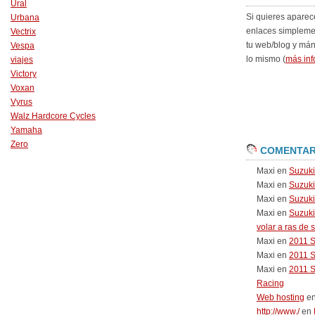
Ural
Si quieres aparec
Urbana
enlaces simpleme
Vectrix
tu web/blog y má
Vespa
lo mismo (
más inf
viajes
Victory
Voxan
Vyrus
Walz Hardcore Cycles
Yamaha
Zero
COMENTAR
Maxi
en
Suzuk
Maxi
en
Suzuk
Maxi
en
Suzuki
Maxi
en
Suzuki
volar a ras de 
Maxi
en
2011 
Maxi
en
2011 
Maxi
en
2011 
Racing
Web hosting
e
http://www./
en