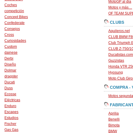
MotoGP al dia
Coches
Motos y más…
competición
OF TEAM SU
Concept Bikes
CLUBS
Confederate
Consejos
Aquileros.net
Cross
CLUB BMW F80
Curiosidades
Club Triumph 
Custom
CLUB Z-750/1
dainese
Ducatistas.com
Derbi
Guzzistas
Diseño
Honda VTR 250
Dolmar
Hyosung
dragster
Moto Club Gir
Ducati
COMPRA - 
Duss
Ecosse
Motos segunda 
Eléctricas
FABRICAN
Enduro
Escapes
Aprilia
Estudios
Benelli
Fischer
Bimota
Gas Gas
BMW