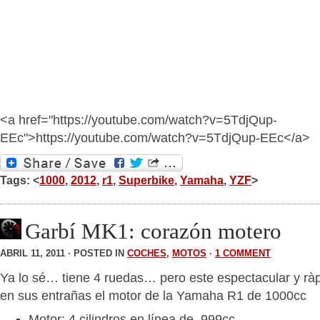
<a href="https://youtube.com/watch?v=5TdjQup-
EEc">https://youtube.com/watch?v=5TdjQup-EEc</a>
Tags: <
1000
,
2012
,
r1
,
Superbike
,
Yamaha
,
YZF
>
Garbí MK1: corazón motero
ABRIL 11, 2011 · POSTED IN
COCHES
,
MOTOS
·
1 COMMENT
Ya lo sé… tiene 4 ruedas… pero este espectacular y rà
en sus entrañas el motor de la Yamaha R1 de 1000cc
Motor: 4 cilindros en línea de 999cc