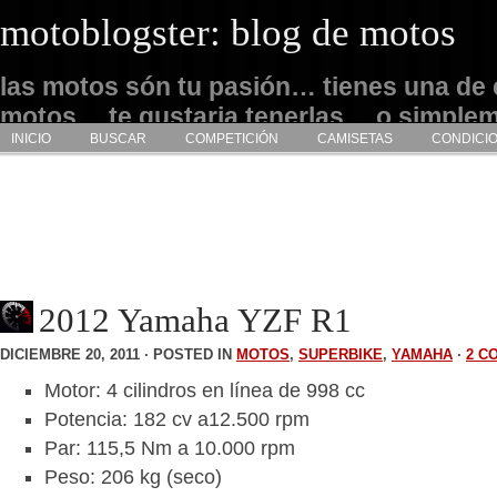
motoblogster: blog de motos
las motos són tu pasión… tienes una de 
motos… te gustaria tenerlas… o simple
INICIO
BUSCAR
COMPETICIÓN
CAMISETAS
CONDICI
admirarlas… este es tu sitio
2012 Yamaha YZF R1
DICIEMBRE 20, 2011 · POSTED IN
MOTOS
,
SUPERBIKE
,
YAMAHA
·
2 C
Motor: 4 cilindros en línea de 998 cc
Potencia: 182 cv a12.500 rpm
Par: 115,5 Nm a 10.000 rpm
Peso: 206 kg (seco)