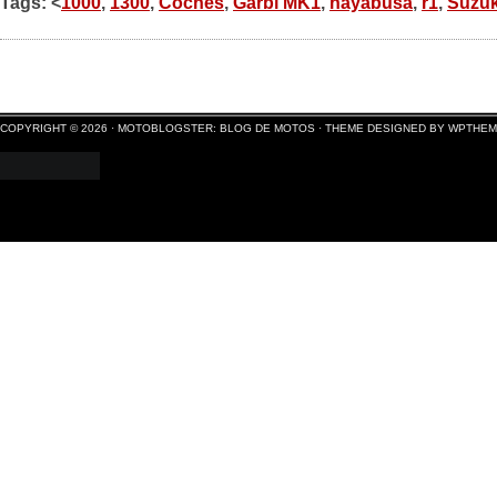
Tags: <
1000
,
1300
,
Coches
,
Garbí MK1
,
hayabusa
,
r1
,
Suzuk
COPYRIGHT © 2026 ·
MOTOBLOGSTER: BLOG DE MOTOS
·
THEME DESIGNED BY WPTHE