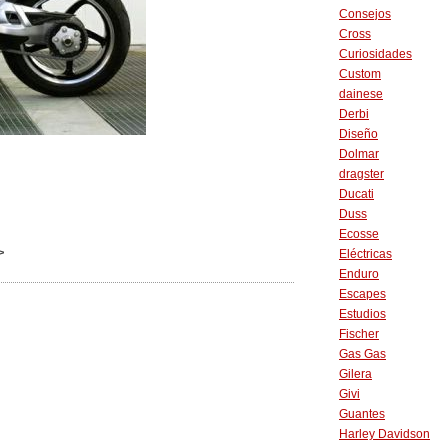
Consejos
Cross
Curiosidades
Custom
dainese
Derbi
Diseño
Dolmar
dragster
Ducati
Duss
Ecosse
>
Eléctricas
Enduro
Escapes
Estudios
Fischer
Gas Gas
Gilera
Givi
Guantes
Harley Davidson