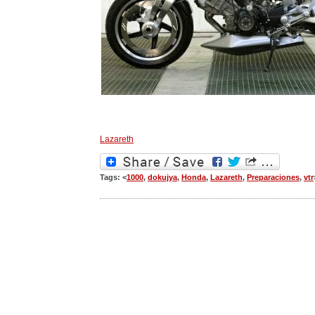
Lazareth
Tags: <
1000
,
dokujya
,
Honda
,
Lazareth
,
Preparaciones
,
vtr