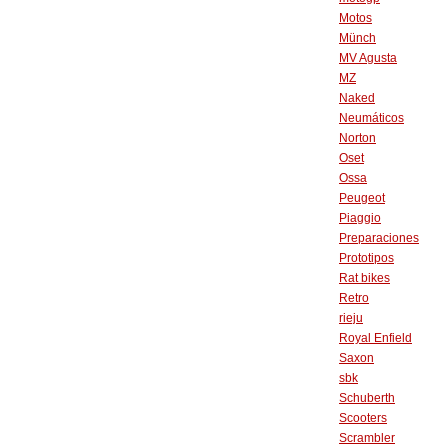
Motos
Münch
MV Agusta
MZ
Naked
Neumáticos
Norton
Oset
Ossa
Peugeot
Piaggio
Preparaciones
Prototipos
Rat bikes
Retro
rieju
Royal Enfield
Saxon
sbk
Schuberth
Scooters
Scrambler