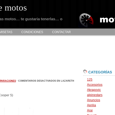
e motos
tas motos… te gustaria tenerlas… o
MISETAS
CONDICIONES
CONTACTAR
CATEGORÍAS
125
PARACIONES
·
COMENTARIOS DESACTIVADOS
EN LAZARETH
Accesorios
Akrapovic
alpinestars
Cooper S)
Anuncios
Aprilia
Arai