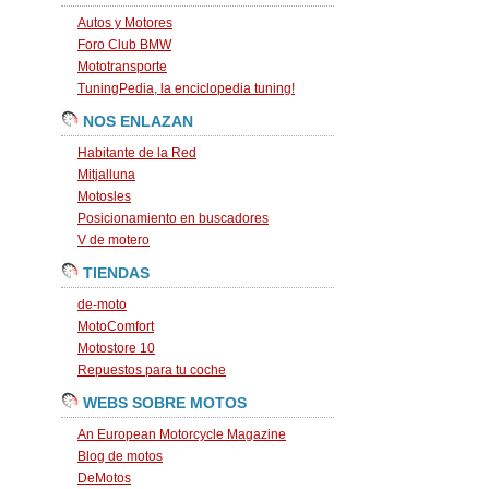
Autos y Motores
Foro Club BMW
Mototransporte
TuningPedia, la enciclopedia tuning!
NOS ENLAZAN
Habitante de la Red
Mitjalluna
Motosles
Posicionamiento en buscadores
V de motero
TIENDAS
de-moto
MotoComfort
Motostore 10
Repuestos para tu coche
WEBS SOBRE MOTOS
An European Motorcycle Magazine
Blog de motos
DeMotos