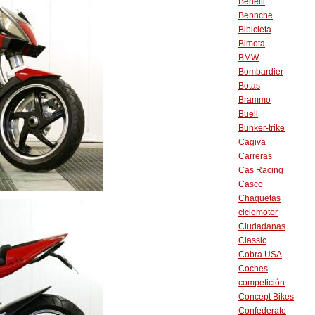
Benelli
Bennche
Bibicleta
Bimota
BMW
Bombardier
Botas
Brammo
Buell
Bunker-trike
Cagiva
Carreras
Cas Racing
Casco
Chaquetas
ciclomotor
Ciudadanas
Classic
Cobra USA
Coches
competición
Concept Bikes
Confederate