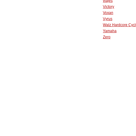
viajes
Victory
Voxan
Vyrus
Walz Hardcore Cycl
Yamaha
Zero