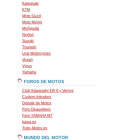
Kawasaki
KTM
Moto Guzzi
Moto Morini
MvAgusta
Norton
Suzuki
Triumph
Ural Motorcycles
Voxan
Vyrus
Yamaha
FOROS DE MOTOS
Club Kawasaky ER-6 y Versys
Custom Intruders
Debate de Motos
Foro Deauvillero
Foro YAMAHA MT
kawa.es
Todo-Motos.es
MUNDO DEL MOTOR