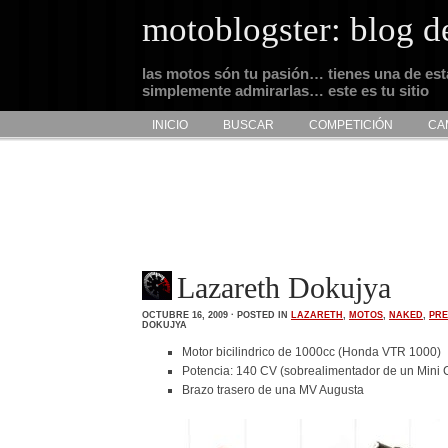
motoblogster: blog d
las motos són tu pasión… tienes una de es
simplemente admirarlas… este es tu sitio
INICIO
BUSCAR
COMPETICIÓN
CA
Lazareth Dokujya
OCTUBRE 16, 2009 · POSTED IN
LAZARETH
,
MOTOS
,
NAKED
,
PRE
DOKUJYA
Motor bicilindrico de 1000cc (Honda VTR 1000)
Potencia: 140 CV (sobrealimentador de un Mini 
Brazo trasero de una MV Augusta