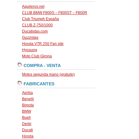
Aquileros.net
CLUB BMW F800S – F800ST – F800R
Club Triumph España
CLUB Z-750/1000
Ducatistas.com
Guzzistas
Honda VTR 250 Fan site
Hyosung
Moto Club Girona
COMPRA - VENTA
Motos segunda mano (gratuito)
FABRICANTES
Aprilia
Benelli
Bimota
BMW
Buell
Derbi
Ducati
Honda