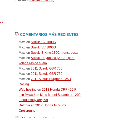
lo mismo (
más información
)
es
COMENTARIOS MÁS RECIENTES
Maxi
en
Suzuki SV 1000S
Maxi
en
Suzuki SV 1000S
Maxi
en
Suzuki B-King 1300: monstruosa
Maxi
en
Suzuki Hayabusa (2008): para
volar a ras de suelo
Maxi
en
2011 Suzuki GSR 750
Maxi
en
2011 Suzuki GSR 750
Maxi
en
2011 Suzuki Burgman 125R
Racing
Web hosting
en
2013 Honda CRF 450 R
http://www./
en
Moto Morini Scrambler 1200
– 2009: muy original
Delphia
en
2012 Honda NC700X
Crossrunner