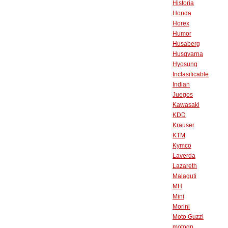
Historia
Honda
Horex
Humor
Husaberg
Husqvarna
Hyosung
Inclasificable
Indian
Juegos
Kawasaki
KDD
Krauser
KTM
Kymco
Laverda
Lazareth
Malaguti
MH
Mini
Morini
Moto Guzzi
motogp