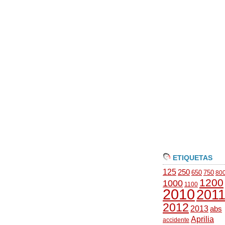
ETIQUETAS
125
250
650
750
80
1200
1000
1100
2010
201
2012
2013
abs
Aprilia
accidente