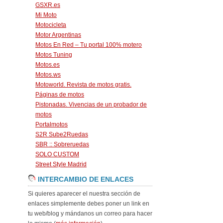
GSXR.es
Mi Moto
Motocicleta
Motor Argentinas
Motos En Red – Tu portal 100% motero
Motos Tuning
Motos.es
Motos.ws
Motoworld. Revista de motos gratis.
Páginas de motos
Pistonadas. Vivencias de un probador de
motos
Portalmotos
S2R Sube2Ruedas
SBR :: Sobreruedas
SOLO CUSTOM
Street Style Madrid
INTERCAMBIO DE ENLACES
Si quieres aparecer el nuestra sección de
enlaces simplemente debes poner un link en
tu web/blog y mándanos un correo para hacer