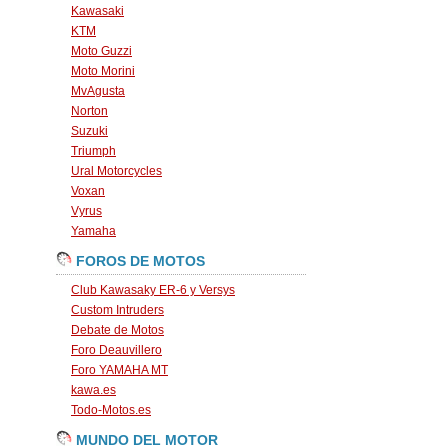
Kawasaki
KTM
Moto Guzzi
Moto Morini
MvAgusta
Norton
Suzuki
Triumph
Ural Motorcycles
Voxan
Vyrus
Yamaha
FOROS DE MOTOS
Club Kawasaky ER-6 y Versys
Custom Intruders
Debate de Motos
Foro Deauvillero
Foro YAMAHA MT
kawa.es
Todo-Motos.es
MUNDO DEL MOTOR