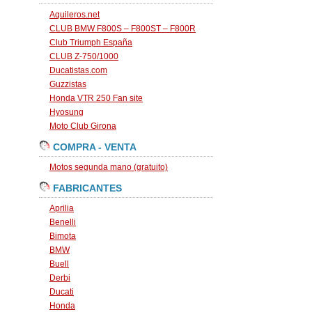
Aquileros.net
CLUB BMW F800S – F800ST – F800R
Club Triumph España
CLUB Z-750/1000
Ducatistas.com
Guzzistas
Honda VTR 250 Fan site
Hyosung
Moto Club Girona
COMPRA - VENTA
Motos segunda mano (gratuito)
FABRICANTES
Aprilia
Benelli
Bimota
BMW
Buell
Derbi
Ducati
Honda