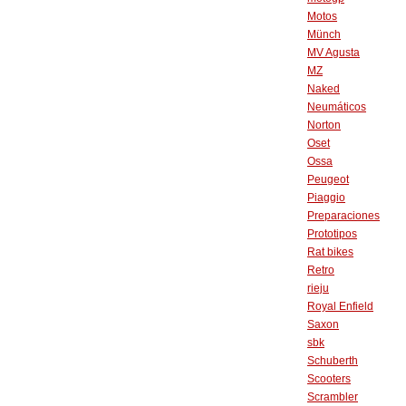
Motos
Münch
MV Agusta
MZ
Naked
Neumáticos
Norton
Oset
Ossa
Peugeot
Piaggio
Preparaciones
Prototipos
Rat bikes
Retro
rieju
Royal Enfield
Saxon
sbk
Schuberth
Scooters
Scrambler