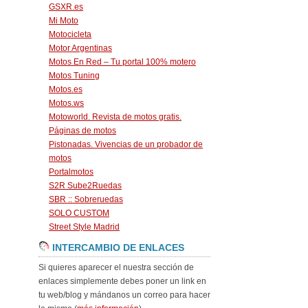
GSXR.es
Mi Moto
Motocicleta
Motor Argentinas
Motos En Red – Tu portal 100% motero
Motos Tuning
Motos.es
Motos.ws
Motoworld. Revista de motos gratis.
Páginas de motos
Pistonadas. Vivencias de un probador de
motos
Portalmotos
S2R Sube2Ruedas
SBR :: Sobreruedas
SOLO CUSTOM
Street Style Madrid
INTERCAMBIO DE ENLACES
Si quieres aparecer el nuestra sección de
enlaces simplemente debes poner un link en
tu web/blog y mándanos un correo para hacer