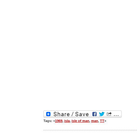
Tags: <
1969
,
isla
,
isle of man
,
man
,
TT
>