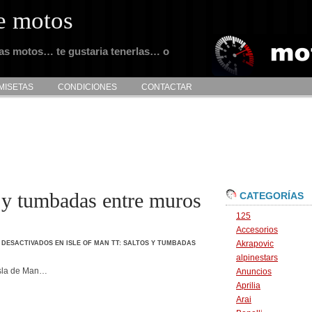
e motos
tas motos… te gustaria tenerlas… o
MISETAS
CONDICIONES
CONTACTAR
s y tumbadas entre muros
CATEGORÍAS
125
Accesorios
Akrapovic
 DESACTIVADOS
EN ISLE OF MAN TT: SALTOS Y TUMBADAS
alpinestars
isla de Man…
Anuncios
Aprilia
Arai