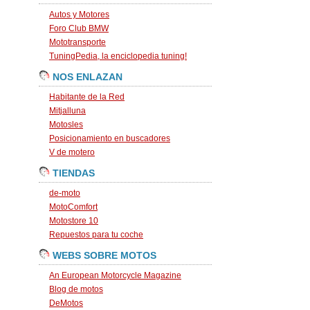
Autos y Motores
Foro Club BMW
Mototransporte
TuningPedia, la enciclopedia tuning!
NOS ENLAZAN
Habitante de la Red
Mitjalluna
Motosles
Posicionamiento en buscadores
V de motero
TIENDAS
de-moto
MotoComfort
Motostore 10
Repuestos para tu coche
WEBS SOBRE MOTOS
An European Motorcycle Magazine
Blog de motos
DeMotos