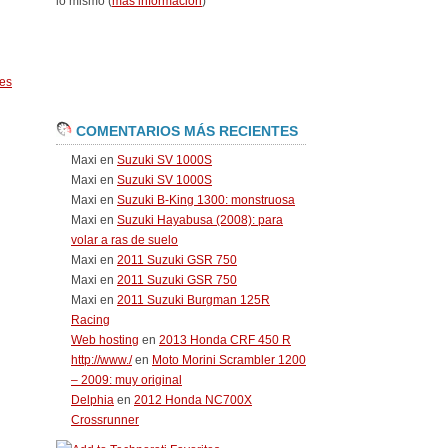
lo mismo (
más información
)
es
COMENTARIOS MÁS RECIENTES
Maxi
en
Suzuki SV 1000S
Maxi
en
Suzuki SV 1000S
Maxi
en
Suzuki B-King 1300: monstruosa
Maxi
en
Suzuki Hayabusa (2008): para
volar a ras de suelo
Maxi
en
2011 Suzuki GSR 750
Maxi
en
2011 Suzuki GSR 750
Maxi
en
2011 Suzuki Burgman 125R
Racing
Web hosting
en
2013 Honda CRF 450 R
http://www./
en
Moto Morini Scrambler 1200
– 2009: muy original
Delphia
en
2012 Honda NC700X
Crossrunner