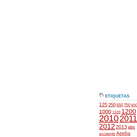
ETIQUETAS
125
250
650
750
80
1200
1000
1100
2010
201
2012
2013
abs
Aprilia
accidente