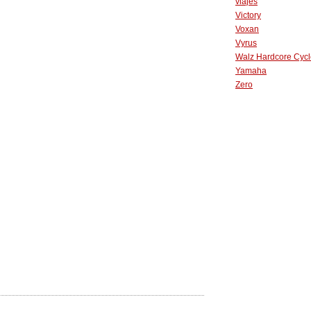
viajes
Victory
Voxan
Vyrus
Walz Hardcore Cycl
Yamaha
Zero