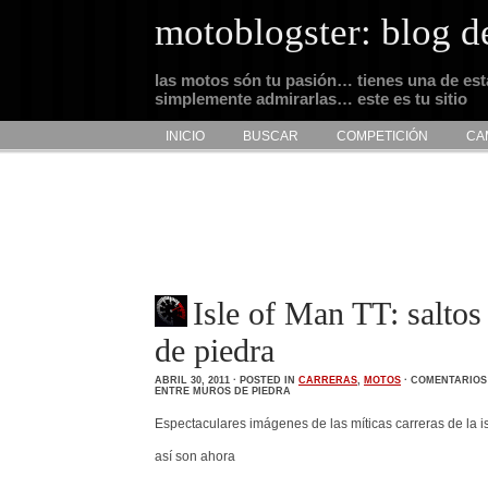
motoblogster: blog d
las motos són tu pasión… tienes una de es
simplemente admirarlas… este es tu sitio
INICIO
BUSCAR
COMPETICIÓN
CA
Isle of Man TT: salto
de piedra
ABRIL 30, 2011 · POSTED IN
CARRERAS
,
MOTOS
·
COMENTARIOS
ENTRE MUROS DE PIEDRA
Espectaculares imágenes de las míticas carreras de la 
así son ahora