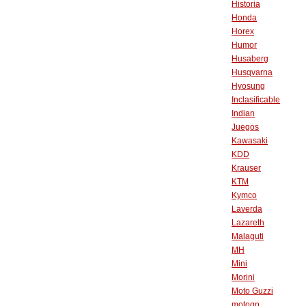
Historia
Honda
Horex
Humor
Husaberg
Husqvarna
Hyosung
Inclasificable
Indian
Juegos
Kawasaki
KDD
Krauser
KTM
Kymco
Laverda
Lazareth
Malaguti
MH
Mini
Morini
Moto Guzzi
motogp