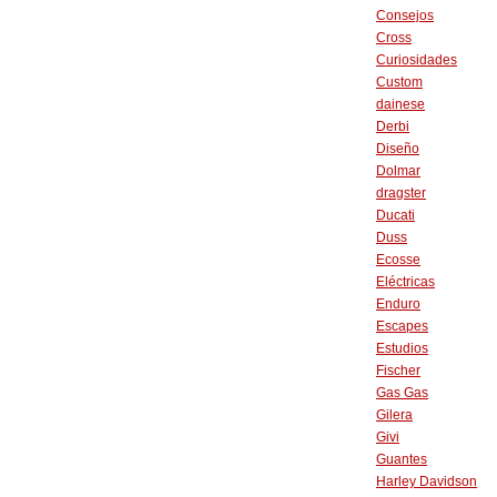
Consejos
Cross
Curiosidades
Custom
dainese
Derbi
Diseño
Dolmar
dragster
Ducati
Duss
Ecosse
Eléctricas
Enduro
Escapes
Estudios
Fischer
Gas Gas
Gilera
Givi
Guantes
Harley Davidson