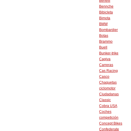
Benelli
Bennche
Bibicleta
Bimota
BMW
Bombardier
Botas
Brammo
Buell
Bunker-trike
Cagiva
Carreras
Cas Racing
Casco
Chaquetas
ciclomotor
Ciudadanas
Classic
Cobra USA
Coches
competición
Concept Bikes
Confederate