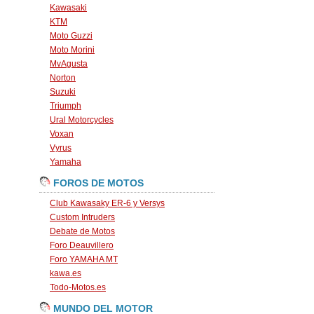
Kawasaki
KTM
Moto Guzzi
Moto Morini
MvAgusta
Norton
Suzuki
Triumph
Ural Motorcycles
Voxan
Vyrus
Yamaha
FOROS DE MOTOS
Club Kawasaky ER-6 y Versys
Custom Intruders
Debate de Motos
Foro Deauvillero
Foro YAMAHA MT
kawa.es
Todo-Motos.es
MUNDO DEL MOTOR