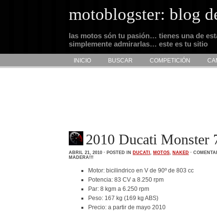
motoblogster: blog d
las motos són tu pasión… tienes una de es
simplemente admirarlas… este es tu sitio
INICIO
BUSCAR
COMPETICIÓN
CA
2010 Ducati Monster 
ABRIL 21, 2010 · POSTED IN
DUCATI
,
MOTOS
,
NAKED
·
COMENTAR
MADERA!!!
Motor: bicilindrico en V de 90º de 803 cc
Potencia: 83 CV a 8.250 rpm
Par: 8 kgm a 6.250 rpm
Peso: 167 kg (169 kg ABS)
Precio: a partir de mayo 2010