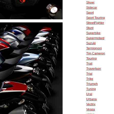
Shoei
Sidecar
Sport
Sport Touring
StreetFighter
Stunt
Superbike
Supermotard
Suzuki
Termignoni
Tim Cameron
Touring
Trail
Travertson
Trial
Trike
Triumph
Tuning
Ural
Urbana
Vectrix
Vespa