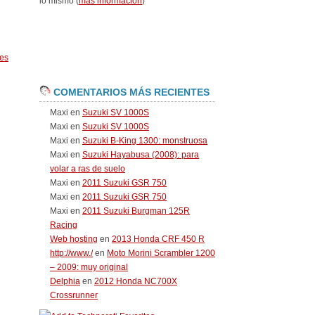
lo mismo (
más información
)
es
COMENTARIOS MÁS RECIENTES
Maxi
en
Suzuki SV 1000S
Maxi
en
Suzuki SV 1000S
Maxi
en
Suzuki B-King 1300: monstruosa
Maxi
en
Suzuki Hayabusa (2008): para
volar a ras de suelo
Maxi
en
2011 Suzuki GSR 750
Maxi
en
2011 Suzuki GSR 750
Maxi
en
2011 Suzuki Burgman 125R
Racing
Web hosting
en
2013 Honda CRF 450 R
http://www./
en
Moto Morini Scrambler 1200
– 2009: muy original
Delphia
en
2012 Honda NC700X
Crossrunner