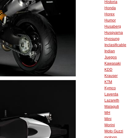
Historia
Honda
Horex
Humor
Husaberg
Husqvarna
Hyosung
Inclasificable
Indian
Juegos
Kawasaki
KDD
Krauser
KTM
Kymco
Laverda
Lazareth
Malaguti
MH
Mini
Morini
Moto Guzzi
motogp