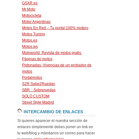
GSXR.es
Mi Moto
Motocicleta
Motor Argentinas
Motos En Red – Tu portal 100% motero
Motos Tuning
Motos.es
Motos.ws
Motoworld. Revista de motos gratis.
Páginas de motos
Pistonadas. Vivencias de un probador de
motos
Portalmotos
S2R Sube2Ruedas
SBR :: Sobreruedas
SOLO CUSTOM
Street Style Madrid
INTERCAMBIO DE ENLACES
Si quieres aparecer el nuestra sección de
enlaces simplemente debes poner un link en
tu web/blog y mándanos un correo para hacer