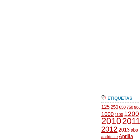
ETIQUETAS
125
250
650
750
80
1200
1000
1100
2010
201
2012
2013
abs
Aprilia
accidente