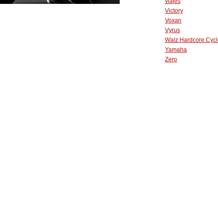
viajes
Victory
Voxan
Vyrus
Walz Hardcore Cycl
Yamaha
Zero