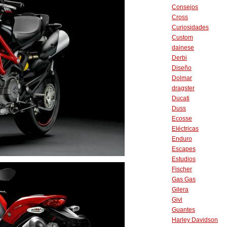
Consejos
Cross
Curiosidades
Custom
dainese
Derbi
Diseño
Dolmar
dragster
Ducati
Duss
Ecosse
Eléctricas
Enduro
Escapes
Estudios
Fischer
Gas Gas
Gilera
Givi
Guantes
Harley Davidson