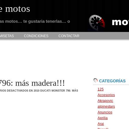
e motos
tas motos… te gustaria tenerlas… o
MISETAS
CONDICIONES
CONTACTAR
796: más madera!!!
CATEGORÍAS
125
IOS DESACTIVADOS
EN 2010 DUCATI MONSTER 796: MÁS
Accesorios
Akrapovic
alpinestars
Anuncios
Aprilia
Arai