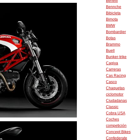
Benelli
Bennche
Bibicleta
Bimota
BMW
Bombardier
Botas
Brammo
Buell
Bunker-trike
Cagiva
Carreras
Cas Racing
Casco
Chaquetas
ciclomotor
Ciudadanas
Classic
Cobra USA
Coches
competición
Concept Bikes
Confederate