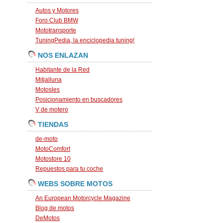
Autos y Motores
Foro Club BMW
Mototransporte
TuningPedia, la enciclopedia tuning!
NOS ENLAZAN
Habitante de la Red
Mitjalluna
Motosles
Posicionamiento en buscadores
V de motero
TIENDAS
de-moto
MotoComfort
Motostore 10
Repuestos para tu coche
WEBS SOBRE MOTOS
An European Motorcycle Magazine
Blog de motos
DeMotos