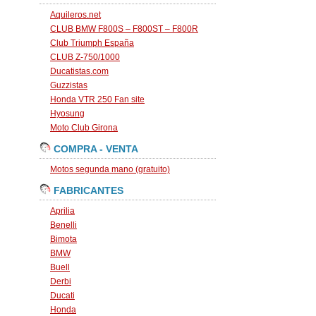
Aquileros.net
CLUB BMW F800S – F800ST – F800R
Club Triumph España
CLUB Z-750/1000
Ducatistas.com
Guzzistas
Honda VTR 250 Fan site
Hyosung
Moto Club Girona
COMPRA - VENTA
Motos segunda mano (gratuito)
FABRICANTES
Aprilia
Benelli
Bimota
BMW
Buell
Derbi
Ducati
Honda