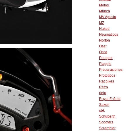
Motos
Münch
MV Agusta
MZ
Naked
Neumáticos
Norton
Oset
Ossa
Peugeot
Piaggio
Preparaciones
Prototipos
Rat bikes
Retro
rieju
Royal Enfield
Saxon
sbk
Schuberth
Scooters
Scrambler